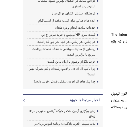
طراحی سایت در اصفهان بهترین شیوه تبلیغات
اینترنتی در اصفهان
فروشگاه اینترنتی کشاورزی اگری راز
ایده های طلایی برای کسب درآمد از اینستاگرام
خدمات سایت انجام پروژه ماهان
 باشد، ولی کاملا ارزش یادگیری دارد. IPA یا The International
قیمت سرور HP/بررسی و خرید سرور اچ پی
مان که واژه
هر زبانی، هر زمانی، هر کجا، هر جور که راحتید!
.
رونمایی از سایت بلوباکس با هدف خدمات پرداخت
سریع با نازلترین قیمت
خرید تلگرام پرمیوم با ارزان ترین قیمت
چرا لامپ ال ای دی از لامپ رشته‌ای و کم مصرف بهتر
است؟
چرا پنل های ال ای دی سقفی فروش خوبی دارند؟
نون تبدیل
اخبار مرتبط با حوزه
 به عنوان
ی دوستانه
زمان برگزاری آزمون ماک و کارگاه آیلتس سفیر در مرداد
1405
لذت سینما، قدرت یادگیری؛ برنامه آموزش زبان در