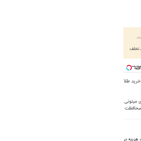
ت.
تخلف
خرید طلا
ی میتونی
 محافظت
شرده آیلتس و پی‌تی‌ای (PTE) با تضمین 110% بازگشت هزینه در