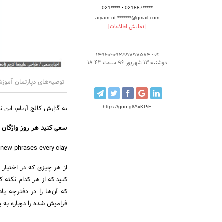
-
021*****
021887*****
aryam.int.*******@gmail.com
[نمایش اطلاعات]
کد: 13960609259797584
دوشنبه 13 شهریور 96 ساعت 18:43
توصیه‌های دپارتمان آموز
به گزارش کالج آریام، این
https://goo.gl/AxKPiF
سعی کنید هر روز واژگان ج
 new phrases every clay.
از هر چیزی که در اختیار 
کنید که از هر کدام نکته کل
که آن‌ها را در دفترچه یا
فراموش شده را دوباره به یا