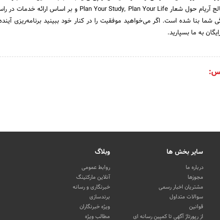
تهران است فلسفه کاری کالج آریام حول شعار Plan Your Study, Plan Your Life و بر اساس 
شما بنا شده است. اگر می‌خواهید موفقیت را در کنار خود ببینید برنامه‌ریزی آینده ب
گان به ما بسپارید.
س:
سایر بخش ها
وبلاگ
درباره ما
روابط عمومی
مجوزها
آنلاین مارکتینگ
مشتریان اخبار رسمی
خبرنگاری و رسانه
سوالات متداول
برندسازی
قوانین
ویژه خبرنگاران
از رپورتاژ آگهی تا کمپین رسانه ای
مطالب ویژه