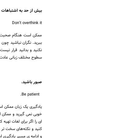
بیش از حد به اشتباهات خ
Don’t overthink it
ممکن است هنگام صحبت کرد
ببرید. نگران نباشید چون 
نکنید و بدانید قرار نیست
سطوح مختلف زبانی عادت د
صبور باشید.
Be patient.
یادگیری یک زبان ممکن اس
خوبی نمی گیرید و ممکن اس
ای را اگر برای لغات تهیه ک
کنید و نکته‌های سخت تر را
و ادامه ی مسیر یادگیری ا