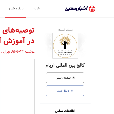
اخبار
خانه
پایگاه خبری
رسمی
-
توصیه‌های د
منتشر کننده:
اخبار
در آموزش آ
تایید
شده
دوشنبه 96/6/13
،
تهران
,
(
شرکت‌ها،
کالج بین المللی آریام
سازمان‌ها
و
صفحه رسمی
روابط
دنبال کنید
عمومی‌ها
اطلاعات تماس