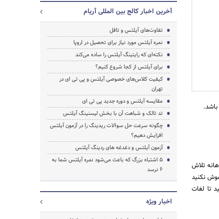
آخرین اخبار کالج بین المللی آریام
تفاوت‌های آیلتس و تافل
نمره آیلتس مورد نیاز برای تحصیل در اروپا
نکته‌ای که رایتینگ آیلتس را ساده می‌کند
برای آیلتس از کجا شروع کنیم؟
کیفیت کلاس‌های خصوصی آیلتس و پی تی ای در
تهران
مقایسه آیلتس و دوره جدید پی تی ای
باشد.
تد تالک و شباهت آن با بخش لیسنینگ آیلتس
چگونه سرعت حل سوالات ریدینگ را در آزمون آیلتس
جستجو
افزایش دهیم؟
آزمون آیلتس و دغدغه های ردینگ آیلتس
5 اشتباه بزرگ که باعث می‌شود نمره آیلتس شما به
هانه تلاش
6 نرسد
اموش نکنید
د تا لغات
اخبار ویژه