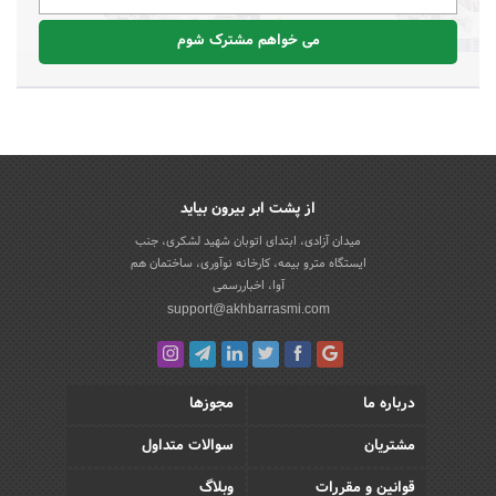
می خواهم مشترک شوم
از پشت ابر بیرون بیاید
میدان آزادی، ابتدای اتوبان شهید لشکری، جنب
ایستگاه مترو بیمه، کارخانه نوآوری، ساختمان هم
آوا، اخباررسمی
support@akhbarrasmi.com
درباره ما
مجوزها
مشتریان
سوالات متداول
قوانین و مقررات
وبلاگ