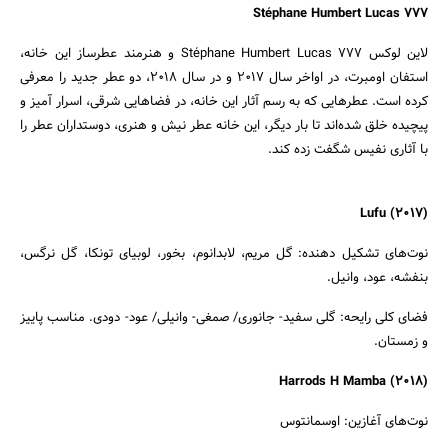
Stéphane Humbert Lucas 777
لاین لوکس Stéphane Humbert Lucas 777 و هنرمند عطرساز این خانه،
استفان اومبرت، در اواخر سال 2017 و در سال 2018، دو عطر جدید را معرفی
کرده است. عطرهایی که به رسم آثار این خانه، در فضاهایی شرقی، اسرار آمیز و
پیچیده خلق شده‌اند تا بار دیگر، این خانه عطر نیش و هنری، دوستداران عطر را
با آثاری نفیس شگفت زده کند.
(Lufu (2017
نوت‌های تشکیل دهنده: گل مریم، لابدانوم، بخور، لوبیای تونکا، گل نرگس،
بنفشه، عود، وانیل.
فضای کلی رایحه: گلی سفید- جانوری/ صمغی- وانیلی/ عود- دودی. مناسب پاییز
و زمستان.
(Harrods H Mamba (2018
نوت‌های آغازین: اوسمانتوس