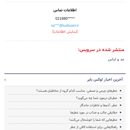
اطلاعات تماس
021880*****
sa***@luxbuyer.ir
[نمایش اطلاعات]
منتشر شده در سرویس:
مد و لباس
آخرین اخبار لوکس بایر
عطرهای چرمی و صمغی، مناسب کدام گروه از مخاطبان هستند؟
عطرتان درمورد شما چه می­‌گوید؟
عطر، آدم‌ها و خاطرات ماندگار
حقایقی جالب و جذاب در مورد عطرها
عطرهایی که شما را خوشحال می­‌کنند!
راه­کارهایی برای استفاده کافی از عطر