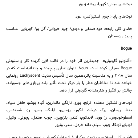
نوت‌های میانی: کهربا، ریشه زنبق
نوت‌های پایه: چرم، استیراکس، عود
فضای کلی رایحه: عود صمغی و دودی/ چرم حیوانی/ گل بو/ کهربایی. مناسب
پاییز و زمستان.
Bogue
«آنتونیو گاردونی»، جدیدترین اثر خود را در قالب لاین گزیده کار و ستودنی
Bogue معرفی کرده است. Noun عنوان عطری پیچیده و چندلایه است که در
سال 2018 و به مناسبت پانزدهمین سال تأسیس سایت Luckyscent رونمایی
خواهد شد تا مخاطبان عطر را بار دیگر تحت تأثیر بلند پروازی‌های جسورانه،
چالش بر انگیز و هنرمندانه گاردونی قرار دهد.
نوت‌های تشکیل دهنده: ترنج، یوزو، نارنگی ماندارین، گیاه بوشو، فلفل سیاه،
نعنا، ریحان، برگ درخت انگور، رزماری، ایلنگ، یاس، رز، شمعدانی،
اسطوخودوس، رز وود، لابدانوم، کندر، بنزویین، چوب صندل، پچولی، وانیل،
لوبیای تونکا، چوب سیام، دانه خردل، سدر، وتیور
فضای کلی رایحه: سبز، تمیز، مرکباتی/ ادویه‌ای/ کهربایی، صمغی، دودی/ چوبی.