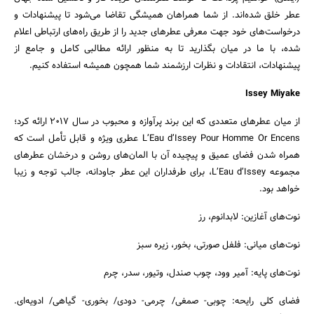
عطر خلق شده‌اند. از شما همراهان همیشگی تقاضا می‌شود تا پیشنهادات و
درخواست‌های خود جهت معرفی عطرهای جدید را از طریق راه‌های ارتباطی اعلام
شده، با ما در میان بگذارید تا به منظور ارائه مطالبی کامل و جامع از
پیشنهادات، انتقادات و نظرات ارزشمند شما همچون همیشه استفاده کنیم.
Issey Miyake
از میان عطرهای متعددی که این برند پرآوازه و محبوب در سال 2017 ارائه کرد؛
L’Eau d’Issey Pour Homme Or Encens عطری ویژه و قابل تأمل است که
همراه شدن فضای عمیق و پیچیده آن با المان‌های روشن و درخشان عطرهای
مجموعه L’Eau d’Issey، برای طرفداران این عطر جاودانه، جالب توجه و زیبا
خواهد بود.
نوت‌های آغازین: لابدانوم، رز
نوت‌های میانی: فلفل صورتی، بخور، زیره سبز
نوت‌های پایه: آمیر وود، چوب صندل، وتیور، سدر، چرم
فضای کلی رایحه: چوبی- صمغی/ چرمی- دودی/ بخوری- گیاهی/ ادویه‌ای.
جستجو