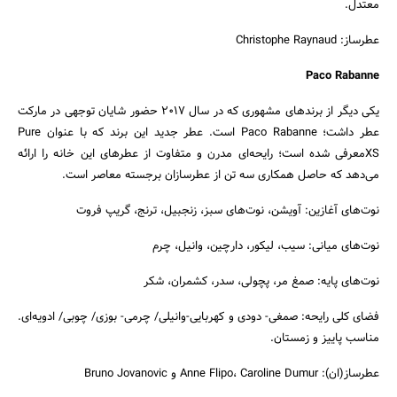
معتدل.
عطرساز: Christophe Raynaud
Paco Rabanne
یکی دیگر از برندهای مشهوری که در سال 2017 حضور شایان توجهی در مارکت
عطر داشت؛ Paco Rabanne است. عطر جدید این برند که با عنوان Pure
XSمعرفی شده است؛ رایحه‌ای مدرن و متفاوت از عطرهای این خانه را ارائه
می‌دهد که حاصل همکاری سه تن از عطرسازان برجسته معاصر است.
نوت‌های آغازین: آویشن، نوت‌های سبز، زنجبیل، ترنج، گریپ فروت
نوت‌های میانی: سیب، لیکور، دارچین، وانیل، چرم
نوت‌های پایه: صمغ مر، پچولی، سدر، کشمران، شکر
فضای کلی رایحه: صمغی- دودی و کهربایی-وانیلی/ چرمی- بوزی/ چوبی/ ادویه‌ای.
مناسب پاییز و زمستان.
عطرساز(ان): Anne Flipo، Caroline Dumur و Bruno Jovanovic