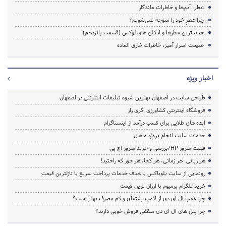
عطر، آدم­‌ها و خاطرات ماندگار
چرا عطرِ خود را متوجه نمی­‌شویم؟
جدیدترین عطرها و ادکلن های لوکس (قسمت پانزدهم)
طبیعت اسرار آمیز، خاطرات خارق العاده
اخبار ویژه
طراحی سایت در اصفهان بهترین شیوه تبلیغات اینترنتی در اصفهان
فروشگاه اینترنتی کشاورزی اگری راز
ایده های طلایی برای کسب درآمد از اینستاگرام
خدمات سایت انجام پروژه ماهان
قیمت سرور HP/بررسی و خرید سرور اچ پی
هر زبانی، هر زمانی، هر کجا، هر جور که راحتید!
رونمایی از سایت بلوباکس با هدف خدمات پرداخت سریع با نازلترین قیمت
خرید تلگرام پرمیوم با ارزان ترین قیمت
چرا لامپ ال ای دی از لامپ رشته‌ای و کم مصرف بهتر است؟
چرا پنل های ال ای دی سقفی فروش خوبی دارند؟