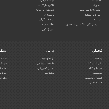
درباره ما
روابط عمومی
مجوزها
آنلاین مارکتینگ
مشتریان اخبار رسمی
خبرنگاری و رسانه
سوالات متداول
برندسازی
قوانین
ویژه خبرنگاران
از رپورتاژ آگهی تا کمپین رسانه ای
مطالب ویژه
رپورتاژ آگهی
فرهنگی
ورزش
سبک 
رسانه‌ها
تازه‌های ورزش
سلامت 
نشریات و کتاب
مکان‌های ورزشی
روانشن
سینما و تئاتر
تجهیزات ورزشی
مد و ل
موسیقی
باشگاه‌ها
سرگرمی
هنرهای تجسمی
دکوراس
صنایع دستی