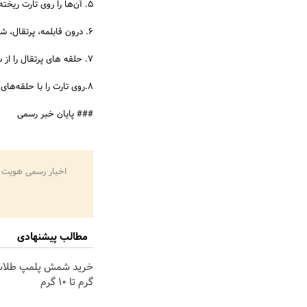
5. آن‌ها را روی تارت ریخته و سطح را صاف کنید. دوباره درون یخچال بگذارید.
6. درون قابلمه، پرتقال، شکر و آب را با هم مخلوط کنید و به مدت ۱۰ دقیقه حرارت دهید.
7. حلقه های پرتقال را از سیروپ جدا کرده و کنار بگذارید تا خنک شوند.
8.روی تارت را با حلقه‌های پخته شده پرتقال تزئین و سرو کنید.
### پایان خبر رسمی
اخبار رسمی هویت 
مطالب پیشنهادی
گرم تا ۱۰ گرم