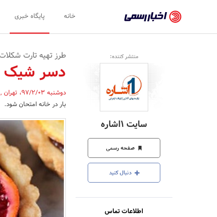
اخبار
خانه
پایگاه خبری
رسمی
-
طرز تهیه تارت شکلات 
منتشر کننده:
اخبار
دسر شیک و 
تایید
دوشنبه 97/2/03
،
تهران
,
شده
بار در خانه امتحان شود.
شرکت‌ها،
سایت 1اشاره
سازمان‌ها
و
صفحه رسمی
روابط
دنبال کنید
عمومی‌ها
اطلاعات تماس