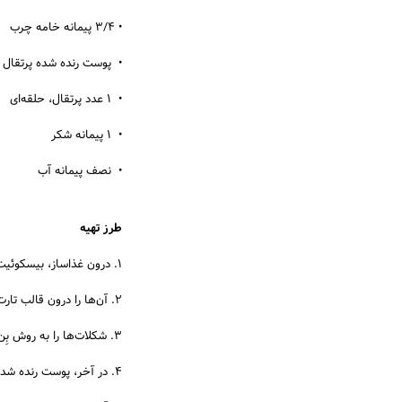
• ۳/۴ پیمانه خامه چرب
• پوست رنده شده پرتقال
• ۱ عدد پرتقال، حلقه‌ای
• ۱ پیمانه شکر
• نصف پیمانه آب
طرز تهیه
1. درون غذاساز، بیسکوئیت‌ها را ریخته و هم بزنید تا پودر شوند. سپس شکلات آب شده را بیافزایید.
2. آن‌ها را درون قالب تارت ریخته و فشار دهید. سپس درون یخچال بگذارید.
3. شکلات‌ها را به روش بِن ماری ذوب کنید. سپس از روی حرارت بردارید و خامه را به آن اضافه کنید.
4. در آخر، پوست رنده شده پرتقال را بیافزایید.