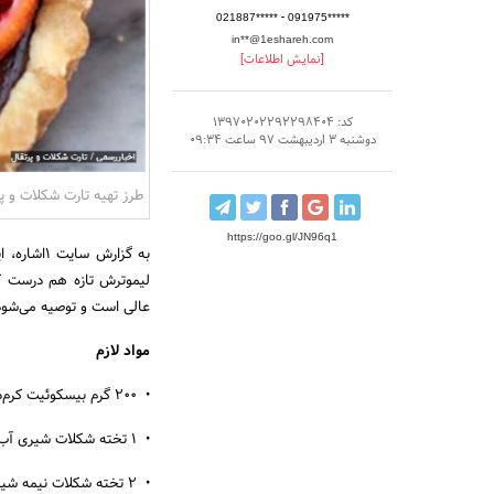
-
021887*****
091975*****
in**@1eshareh.com
[نمایش اطلاعات]
کد: 13970202292298404
دوشنبه 3 اردیبهشت 97 ساعت 09:34
طرز تهیه تارت شکلات و پ
https://goo.gl/JN96q1
به گزارش سایت 1اشاره، این
لیموترش تازه هم درست کر
عالی است و توصیه می‌شود 
مواد لازم
• ۲۰۰ گرم بیسکوئیت کرم‌دار شکلاتی (Oreos)
• ۱ تخته شکلات شیری آب شده
• ۲ تخته شکلات نیمه شیرین آب شده