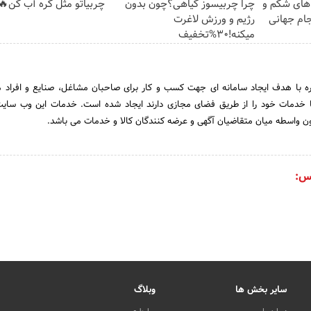
ای شکم و
چرا چربیسوز گیاهی؟چون بدون
چربیاتو مثل کره آب کن🔥
جام جهانی
رژیم و ورزش لاغرت
میکنه!30%تخفیف
 نیازمندی های 1اشاره با هدف ایجاد سامانه ای جهت کسب و کار برای صاحبان مشاغل، صنایع و افر
 خدمات خود را از طریق فضای مجازی دارند ایجاد شده است. خدمات این وب سایت،
دون واسطه میان متقاضیان آگهی و عرضه کنندگان کالا و خدمات می باشد.
س:
سایر بخش ها
وبلاگ