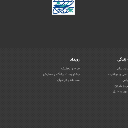
زندگی
رویداد
و زیبایی
حراج و تخفیف
اسی و موفقیت
جشنواره، نمایشگاه و همایش
باس
مسابقه و فراخوان
 و تفریح
یون و منزل