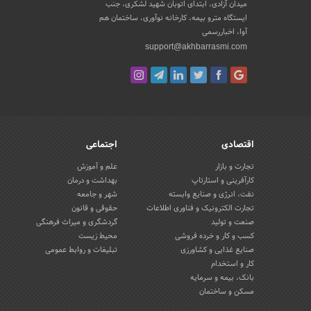
میدان آزادی، ابتدای اتوبان شهید لشکری، جنب
ایستگاه مترو بیمه، کارخانه نوآوری، ساختمان هم
آوا، اخباررسمی
support@akhbarrasmi.com
اقتصادی
اجتماعی
تجارت و بازار
علم و آموزش
کارآفرینی و استارتاپ
بهداشت و درمان
نفت، انرژی و صنایع وابسته
شهر و جامعه
تجارت الکترونیک و فناوری اطلاعات
حقوقی و قانون
صنعت و تولید
گردشگری و میراث فرهنگی
کسب و کار و خرده فروشی
محیط زیست
صنایع غذایی و کشاورزی
تبلیغات و روابط عمومی
کار و استخدام
بانک، بیمه و سرمایه
مسکن و ساختمان