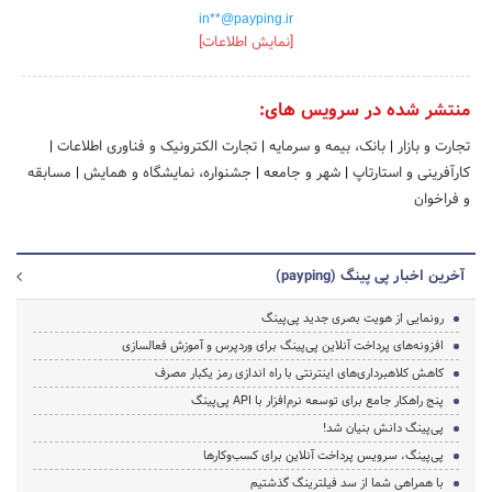
in**@payping.ir
[نمایش اطلاعات]
منتشر شده در سرویس های:
تجارت و بازار
|
بانک، بیمه و سرمایه
|
تجارت الکترونیک و فناوری اطلاعات
|
کارآفرینی و استارتاپ
|
شهر و جامعه
|
جشنواره، نمایشگاه و همایش
|
مسابقه
و فراخوان
آخرین اخبار پی پینگ (payping)
رونمایی از هویت بصری جدید پی‌پینگ
افزونه‌های پرداخت آنلاین پی‌پینگ برای وردپرس و آموزش فعالسازی
کاهش کلاهبرداری‌های اینترنتی با راه اندازی رمز یکبار مصرف
پنج راهکار جامع برای توسعه نرم‌افزار با API پی‌پینگ
پی‌پینگ دانش بنیان شد!
پی‌پینگ، سرویس پرداخت آنلاین برای کسب‌وکارها
با همراهی شما از سد فیلترینگ گذشتیم