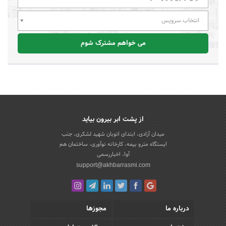
انتخاب سرویس
می خواهم مشترک شوم
از پشت ابر بیرون بیاید
میدان آزادی، ابتدای اتوبان شهید لشکری، جنب
ایستگاه مترو بیمه، کارخانه نوآوری، ساختمان هم
آوا، اخباررسمی
support@akhbarrasmi.com
درباره ما
مجوزها