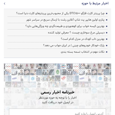
اخبار مرتبط با حوزه
چرا پرینتر کارت فارگو DTC1500 یکی از محبوب‌ترین پرینترهای کارت دنیا است؟
پتاری اولین هایپر پت شاپ آنلاین رشت با ارسال سریع در سراسر شهر
بهترین کیسه خواب برای کوهنوردی و طبیعت‌گردی چه ویژگی‌هایی دارد؟
دیسپلی مرغ سوخاری چیست ؟ معرفی تولید کننده
بهترین تاب کودک در منزل کدام است؟
پارک خودکار خودروهای چینی | در ایران جواب می دهد؟
نکات مهم در انتخاب تسمه بسته بندی
خبرنامه اخبار رسمی
اخبار را با توجه به حوزه موردنظر
در ایمیل خود دریافت کنید