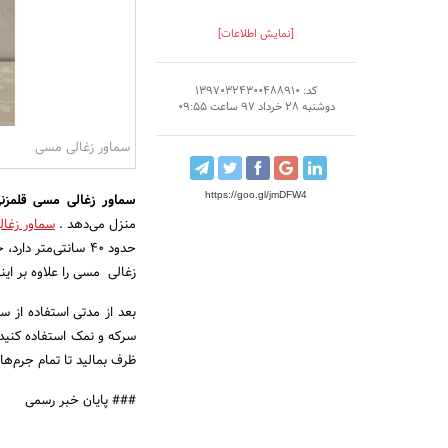
[نمایش اطلاعات]
کد: 13970324300488910
دوشنبه 28 خرداد 97 ساعت 09:55
سماور زغالی مسی
https://goo.gl/jmDFW4
سماور زغالی مسی قلمزن
منزل می‌دهد .
سماور زغا
حدود 40 سانتی‌متر
زغالی مسی را علاوه بر این
بعد از مدتی استفاده از س
سرکه و نمک استفاده کنید
ظرف بمالید تا تمام جرم‌
### پایان خبر رسمی