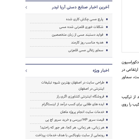
آخرین اخبار صنایع دستی آریا لیدر
جستجو
پارچ مسی چکش کاری شده
شکلات خوری قلمزنی شده مسی
فواید دستبند مسی از زبان متخصصین
هدیه مناسب روز کارمند
سماور زغالی مسی قلم‌زنی
کوراسیون
ما باشد، گنجایش این سماور مسی 5 لیتر و ارتفاعی در
اخبار ویژه
است، سماور
طراحی سایت در اصفهان بهترین شیوه تبلیغات
اینترنتی در اصفهان
 از ترکیب
فروشگاه اینترنتی کشاورزی اگری راز
یب را روی
ایده های طلایی برای کسب درآمد از اینستاگرام
خدمات سایت انجام پروژه ماهان
قیمت سرور HP/بررسی و خرید سرور اچ پی
هر زبانی، هر زمانی، هر کجا، هر جور که راحتید!
رونمایی از سایت بلوباکس با هدف خدمات پرداخت