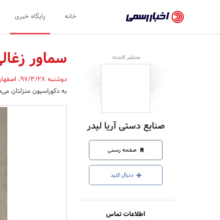
اخبار
خانه
پایگاه خبری
رسمی
-
سماور زغال
منتشر کننده:
اخبار
دوشنبه 97/3/28
،
اصفها
تایید
به دکوراسیون منزلتان می‌
شده
شرکت‌ها،
صنایع دستی آریا لیدر
سازمان‌ها
و
صفحه رسمی
روابط
دنبال کنید
عمومی‌ها
اطلاعات تماس