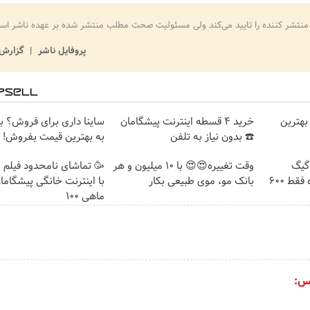
منتشر کننده را تایید می‌کند ولی مسئولیت صحت مطلب منتشر شده بر عهده ناشر اس
پروفایل ناشر
گزارش 
بهترین
خرید 4 قسطه اینترنت پیشگامان
ساینا داری برای فروش؟ با 
☎️ بدون نیاز به تلفن
به بهترین قیمت بفروش!
⏳فرصت محدود!! 3000گیگ
وقت تغییره😍😍 با 10 میلیون و هر
🥳 تماشای نامحدود فیلم 
اینترنت خانگی 180 روزه فقط 600
بانک مو، موی طبیعی بکار
با اینترنت خانگی پیشگاما
ماهی 100
س: