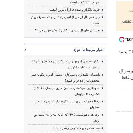
سریع با نازلترین قیمت
خرید تلگرام پرمیوم با ارزان ترین قیمت
ت.
چرا لامپ ال ای دی از لامپ رشته‌ای و کم مصرف بهتر
تخلف
است؟
چرا پنل های ال ای دی سقفی فروش خوبی دارند؟
اخبار مرتبط با حوزه
کارنامه
نقش مبلمان اداری در برندینگ تأثیر چیدمان دفتر کار
بر جذب اعتماد مشتریان
و سریال
راهنمای نگهداری و تمیزکاری مبلمان اداری چگونه عمر
ن فقط
محصولات را دو برابر کنیم؟
جدیدترین سبک‌های مبلمان اداری در سال ۲۰۲۶ از
کلاسیک تا مینیمال
ارتقا و بهینه سازی سایت گروه دکوراسیون مشاهیر
اصفهان
پرده‌ های هوشمند ۱۴۰۵ که خانه‌ تان را به آینده می‌
برند!
ضخامت چمن مصنوعی چقدر است؟