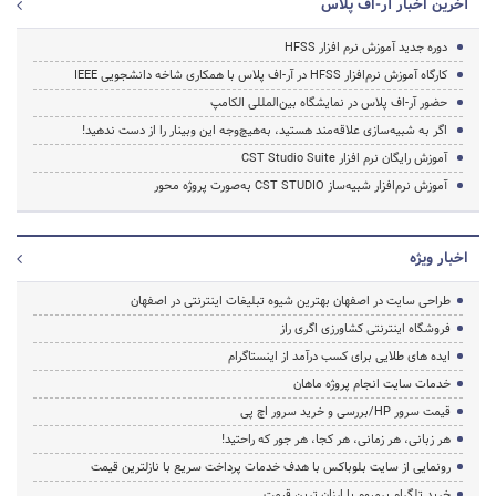
آخرین اخبار آر-اف پلاس
دوره جدید آموزش نرم افزار HFSS
کارگاه آموزش نرم‌افزار HFSS در آر-اف پلاس با همکاری شاخه دانشجویی IEEE
حضور آر-اف پلاس در نمایشگاه بین‌المللی الکامپ
اگر به شبیه‌سازی علاقه‌مند هستید، به‌هیچ‌وجه این وبینار را از دست ندهید!
آموزش رایگان نرم افزار CST Studio Suite
آموزش نرم‌افزار شبیه‌ساز CST STUDIO به‌صورت پروژه محور
اخبار ویژه
طراحی سایت در اصفهان بهترین شیوه تبلیغات اینترنتی در اصفهان
فروشگاه اینترنتی کشاورزی اگری راز
ایده های طلایی برای کسب درآمد از اینستاگرام
خدمات سایت انجام پروژه ماهان
قیمت سرور HP/بررسی و خرید سرور اچ پی
هر زبانی، هر زمانی، هر کجا، هر جور که راحتید!
رونمایی از سایت بلوباکس با هدف خدمات پرداخت سریع با نازلترین قیمت
خرید تلگرام پرمیوم با ارزان ترین قیمت