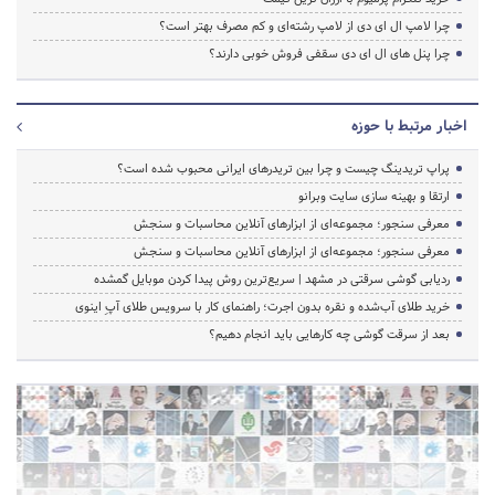
چرا لامپ ال ای دی از لامپ رشته‌ای و کم مصرف بهتر است؟
چرا پنل های ال ای دی سقفی فروش خوبی دارند؟
اخبار مرتبط با حوزه
پراپ تریدینگ چیست و چرا بین تریدرهای ایرانی محبوب شده است؟
ارتقا و بهینه سازی سایت وبرانو
معرفی سنجور؛ مجموعه‌ای از ابزارهای آنلاین محاسبات و سنجش
معرفی سنجور؛ مجموعه‌ای از ابزارهای آنلاین محاسبات و سنجش
ردیابی گوشی سرقتی در مشهد | سریع‌ترین روش پیدا کردن موبایل گمشده
خرید طلای آب‌شده و نقره بدون اجرت؛ راهنمای کار با سرویس طلای آپِ اینوی
بعد از سرقت گوشی چه کارهایی باید انجام دهیم؟