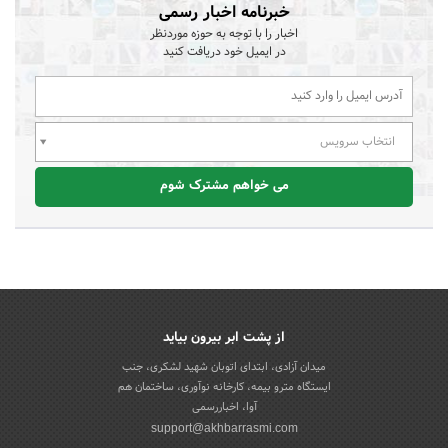
خبرنامه اخبار رسمی
اخبار را با توجه به حوزه موردنظر
در ایمیل خود دریافت کنید
انتخاب سرویس
می خواهم مشترک شوم
از پشت ابر بیرون بیاید
میدان آزادی، ابتدای اتوبان شهید لشکری، جنب
ایستگاه مترو بیمه، کارخانه نوآوری، ساختمان هم
آوا، اخباررسمی
support@akhbarrasmi.com