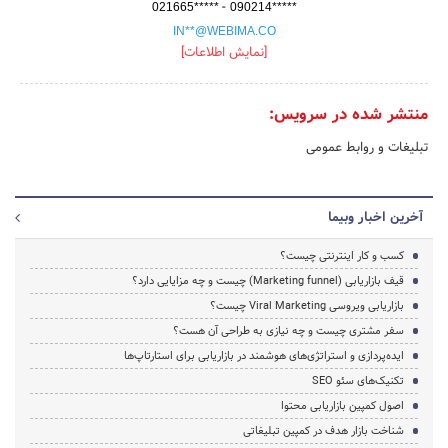
-
021665*****
090214*****
IN**@WEBIMA.CO
[نمایش اطلاعات]
منتشر شده در سرویس:
تبلیغات و روابط عمومی
آخرین اخبار وبیما
کسب و کار اینترنتی چیست؟
قیف بازاریابی (Marketing funnel) چیست و چه مزایایی دارد؟
بازاریابی ویروسی Viral Marketing چیست؟
سفر مشتری چیست و چه نیازی به طراحی آن هست؟
ایده‌پردازی و استراتژی‌های هوشمند در بازاریابی برای استارتاپ‌ها
تکنیک‌های سئو SEO
اصول کمپین بازاریابی محتوا
شناخت بازار هدف در کمپین تبلیغاتی