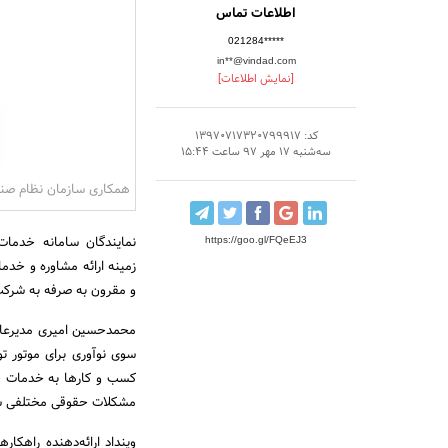
اطلاعات تماس
021284*****
in**@vindad.com
[نمایش اطلاعات]
کد: 13970717320799917
سه‌شنبه 17 مهر 97 ساعت 15:44
همکاری سازمان نظام صنفی
نمایندگان سامانه خدمات
https://goo.gl/FQeEJ3
زمینه ارائه مشاوره و خدم
و مقرون به صرفه به شرکت
محمدحسین امیری مدیرعامل
سوی نوآوری برای موتور ت
کسب و کارها به خدمات ح
مشکلات حقوقی مختلفی شون
وینداد ارائه‌دهنده راهکا