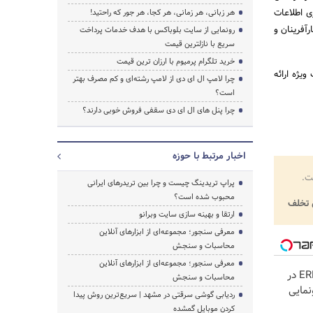
ی اطلاعات
هر زبانی، هر زمانی، هر کجا، هر جور که راحتید!
رآفرینان و
رونمایی از سایت بلوباکس با هدف خدمات پرداخت
سریع با نازلترین قیمت
خرید تلگرام پرمیوم با ارزان ترین قیمت
یژه ارائه
چرا لامپ ال ای دی از لامپ رشته‌ای و کم مصرف بهتر
است؟
چرا پنل های ال ای دی سقفی فروش خوبی دارند؟
اخبار مرتبط با حوزه
ت.
پراپ تریدینگ چیست و چرا بین تریدرهای ایرانی
محبوب شده است؟
تخلف
ارتقا و بهینه سازی سایت وبرانو
معرفی سنجور؛ مجموعه‌ای از ابزارهای آنلاین
محاسبات و سنجش
معرفی سنجور؛ مجموعه‌ای از ابزارهای آنلاین
لوکس‌ترین شاسی‌بلند EREV در
محاسبات و سنجش
نمایی
ردیابی گوشی سرقتی در مشهد | سریع‌ترین روش پیدا
کردن موبایل گمشده