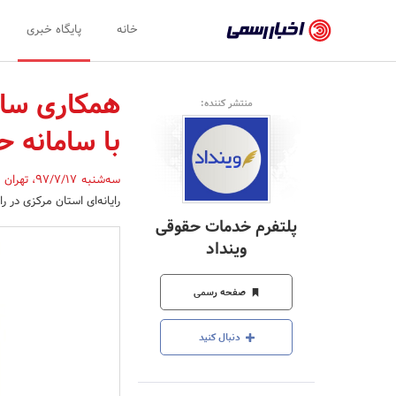
اخبار
خانه
پایگاه خبری
رسمی
-
همکاری ساز
منتشر کننده:
اخبار
با سامانه ح
تایید
شده
سه‌شنبه 97/7/17
،
تهران
,
رایانه‌ای استان مرکزی د
شرکت‌ها،
پلتفرم خدمات حقوقی
سازمان‌ها
وینداد
و
صفحه رسمی
روابط
عمومی‌ها
دنبال کنید