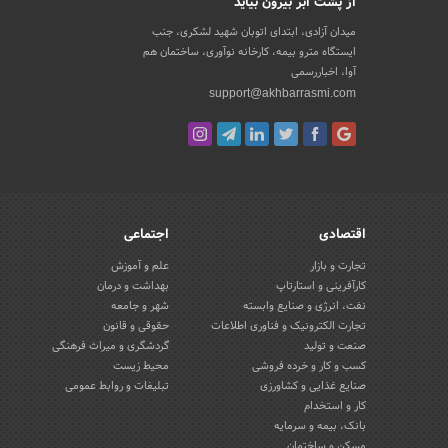
از پشت ابر بیرون بیاید
میدان آزادی، ابتدای اتوبان شهید لشکری، جنب
ایستگاه مترو بیمه، کارخانه نوآوری، ساختمان هم
آوا، اخباررسمی
support@akhbarrasmi.com
اقتصادی
اجتماعی
تجارت و بازار
علم و آموزش
کارآفرینی و استارتاپ
بهداشت و درمان
نفت، انرژی و صنایع وابسته
شهر و جامعه
تجارت الکترونیک و فناوری اطلاعات
حقوقی و قانون
صنعت و تولید
گردشگری و میراث فرهنگی
کسب و کار و خرده فروشی
محیط زیست
صنایع غذایی و کشاورزی
تبلیغات و روابط عمومی
کار و استخدام
بانک، بیمه و سرمایه
مسکن و ساختمان