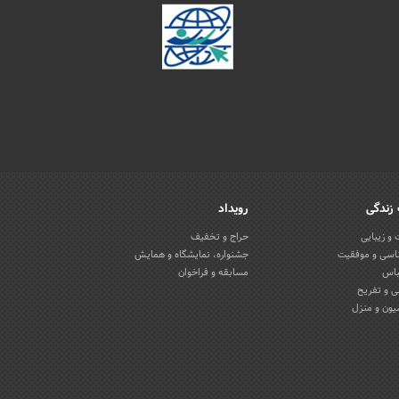
زندگی
رویداد
و زیبایی
حراج و تخفیف
اسی و موفقیت
جشنواره، نمایشگاه و همایش
باس
مسابقه و فراخوان
 و تفریح
یون و منزل