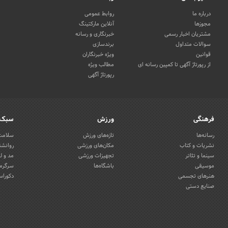
درباره ما
روابط عمومی
مجوزها
آنلاین مارکتینگ
مشتریان اخبار رسمی
خبرنگاری و رسانه
سوالات متداول
برندسازی
قوانین
ویژه خبرنگاران
از رپورتاژ آگهی تا کمپین رسانه ای
مطالب ویژه
رپورتاژ آگهی
فرهنگی
ورزش
سبک 
رسانه‌ها
تازه‌های ورزش
سلامت 
نشریات و کتاب
مکان‌های ورزشی
روانشن
سینما و تئاتر
تجهیزات ورزشی
مد و ل
موسیقی
باشگاه‌ها
سرگرمی
هنرهای تجسمی
دکوراس
صنایع دستی