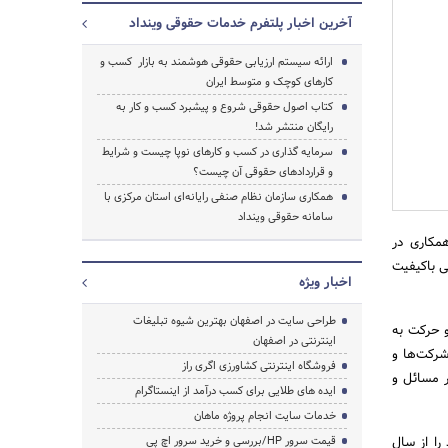
آخرین اخبار پلتفرم خدمات حقوقی وینداد
ارائه سیستم ارزیابی حقوقی هوشمند به بازار کسب و
کارهای کوچک و متوسط ایران
جستجو
کتاب اصول حقوقی شروع و پیشبرد کسب و کار به
رایگان منتشر شد!
سرمایه گذاری در کسب و کارهای نوپا چیست و شرایط
و قرارداد‌های حقوقی آن چیست؟
همکاری سازمان نظام صنفی رایانه‌ای استان مرکزی با
سامانه حقوقی وینداد
همکاری در
ی باکیفیت
اخبار ویژه
طراحی سایت در اصفهان بهترین شیوه تبلیغات
و حرکت به
اینترنتی در اصفهان
شرکت‌ها و
فروشگاه اینترنتی کشاورزی اگری راز
 مسائل و
ایده های طلایی برای کسب درآمد از اینستاگرام
خدمات سایت انجام پروژه ماهان
را از سال
قیمت سرور HP/بررسی و خرید سرور اچ پی