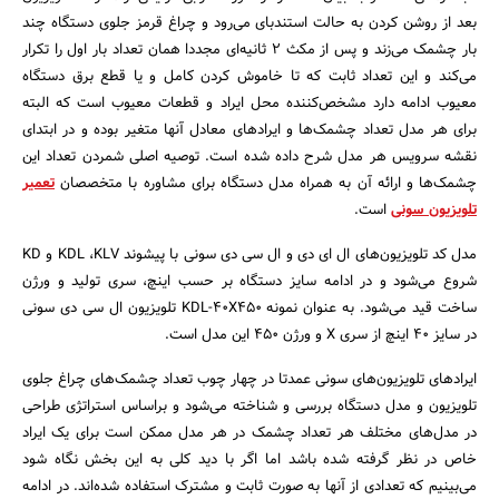
بعد از روشن کردن به حالت استندبای می‌رود و چراغ قرمز جلوی دستگاه چند
بار چشمک می‌زند و پس از مکث 2 ثانیه‌ای مجددا همان تعداد بار اول را تکرار
می‌کند و این تعداد ثابت که تا خاموش کردن کامل و یا قطع برق دستگاه
معیوب ادامه دارد مشخص‌کننده محل ایراد و قطعات معیوب است که البته
برای هر مدل تعداد چشمک‌ها و ایرادهای معادل آنها متغیر بوده و در ابتدای
نقشه سرویس هر مدل شرح داده شده است. توصیه اصلی شمردن تعداد این
چشمک‌ها و ارائه آن به همراه مدل دستگاه برای مشاوره با متخصصان
تعمیر
تلویزیون سونی
است.
مدل کد تلویزیون‌های ال ای دی و ال سی دی سونی با پیشوند KDL ،KLV و KD
شروع می‌شود و در ادامه سایز دستگاه بر حسب اینچ، سری تولید و ورژن
ساخت قید می‌شود. به عنوان نمونه KDL-40X450 تلویزیون ال سی دی سونی
جستجو
در سایز 40 اینچ از سری X و ورژن 450 این مدل است.
ایرادهای تلویزیون‌های سونی عمدتا در چهار چوب تعداد چشمک‌های چراغ جلوی
تلویزیون و مدل دستگاه بررسی و شناخته می‌شود و براساس استراتژی طراحی
در مدل‌های مختلف هر تعداد چشمک در هر مدل ممکن است برای یک ایراد
خاص در نظر گرفته شده باشد اما اگر با دید کلی به این بخش نگاه شود
می‌بینیم که تعدادی از آنها به صورت ثابت و مشترک استفاده شده‌اند. در ادامه