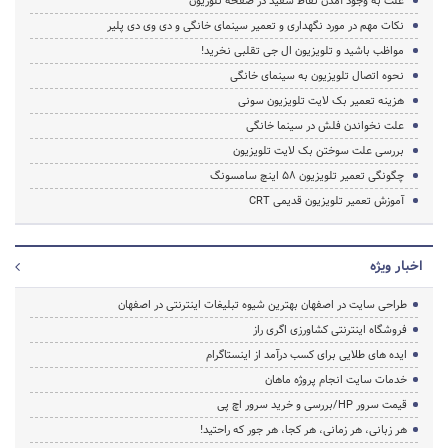
علت به وجود آمدن نقاط سفید در صفحه تلوزیون
نکات مهم در مورد نگهداری و تعمیر سینمای خانگی و دی وی دی پلیر
مواظب باشید و تلویزیون ال جی تقلبی نخرید!
نحوه اتصال تلویزیون به سینمای خانگی
هزینه تعمیر بک لایت تلویزیون سونی
علت نخواندن فلش در سینما خانگی
بررسی علت سوختن بک لایت تلویزیون
چگونگی تعمیر تلویزیون 58 اینچ سامسونگ
آموزش تعمیر تلویزیون قدیمی CRT
اخبار ویژه
طراحی سایت در اصفهان بهترین شیوه تبلیغات اینترنتی در اصفهان
فروشگاه اینترنتی کشاورزی اگری راز
ایده های طلایی برای کسب درآمد از اینستاگرام
خدمات سایت انجام پروژه ماهان
قیمت سرور HP/بررسی و خرید سرور اچ پی
هر زبانی، هر زمانی، هر کجا، هر جور که راحتید!