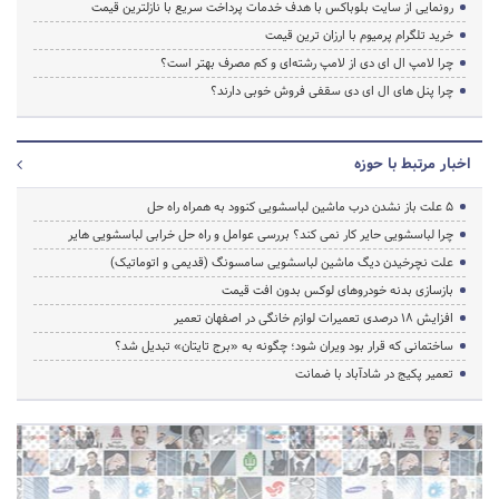
رونمایی از سایت بلوباکس با هدف خدمات پرداخت سریع با نازلترین قیمت
خرید تلگرام پرمیوم با ارزان ترین قیمت
چرا لامپ ال ای دی از لامپ رشته‌ای و کم مصرف بهتر است؟
چرا پنل های ال ای دی سقفی فروش خوبی دارند؟
اخبار مرتبط با حوزه
5 علت باز نشدن درب ماشین لباسشویی کنوود به همراه راه حل
چرا لباسشویی حایر کار نمی کند؟ بررسی عوامل و راه حل خرابی لباسشویی هایر
علت نچرخیدن دیگ ماشین لباسشویی سامسونگ (قدیمی و اتوماتیک)
بازسازی بدنه خودروهای لوکس بدون افت قیمت
افزایش ۱۸ درصدی تعمیرات لوازم خانگی در اصفهان تعمیر
ساختمانی که قرار بود ویران شود؛ چگونه به «برج تایتان» تبدیل شد؟
تعمیر پکیج در شادآباد با ضمانت