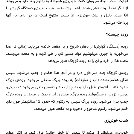
اجابت است. البته نمی‌توان گفت خونریزی همیشه به رکتوم ربط دارد و می‌تواند
از دیگر نقاط روده ناشی شده باشد. واژه مناسب‌تر، خونریزی دستگاه گوارش یا
GI است. دلیل و علت خونریزی GI بسیار متنوع است که در ادامه به آنها
پرداخته می‌شود.
روده چیست؟
روده (دستگاه گوارش) از دهان شروع و به مقعد خاتمه می‌یابد. زمانی که غذا
می‌خوریم یا چیزی می‌نوشیم مواد مسیر نای را طی کرده و به معده می‌رسند.
معده غذا را خرد و آن را به روده کوچک عبور می‌دهد.
روده‌ی کوچک چند متر طول دارد و در آنجا غذا هضم و جذب می‌شود. سپس
غذای هضم نشده (آب و ضایعات) به روده بزرگ منتقل می‌شود. روده‌ی بزرگ
حدود ۱۵۰ سانتیمتر طول دارد و به چهار بخش تقسیم بندی می‌شود : صعودی،
عرضی، نزولی و سیگموئید روده بزرگ. مقداری آب و نمک از طریق در روده بزرگ
جذب بدن می‌شود. روده بزرگ سپس به رکتوم که حدود ۱۵ سانتیمتر طول دارد
ختم می‌شود. رکتوم مدفوع را ذخیره و به مقعد عبور می‌دهد.
شدت خونریزی
خونریزی می‌تواند از ملایم تا شدید (با خطر جانی) فرق کند. در اکثر موارد