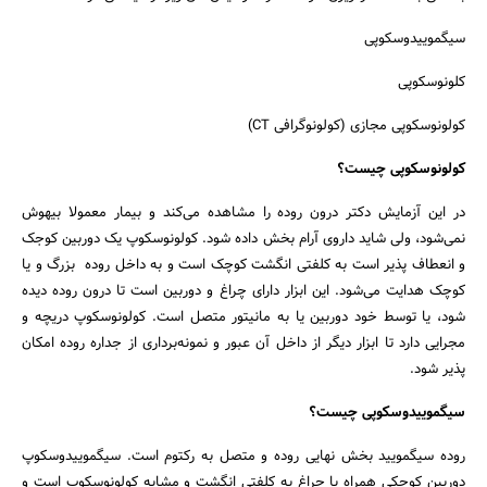
سیگموییدوسکوپی
کلونوسکوپی
کولونوسکوپی مجازی (کولونوگرافی CT)
کولونوسکوپی چیست؟
در این آزمایش دکتر درون روده را مشاهده می‌کند و بیمار معمولا بیهوش
نمی‌شود، ولی شاید داروی آرام بخش داده شود. کولونوسکوپ یک دوربین کوجک
و انعطاف پذیر است به کلفتی انگشت کوچک است و به داخل روده بزرگ و یا
کوچک هدایت می‌شود. این ابزار دارای چراغ و دوربین است تا درون روده دیده
شود، یا توسط خود دوربین یا به مانیتور متصل است. کولونوسکوپ دریچه و
مجرایی دارد تا ابزار دیگر از داخل آن عبور و نمونه‌برداری از جداره روده امکان
پذیر شود.
سیگموییدوسکوپی چیست؟
روده سیگمویید بخش نهایی روده و متصل به رکتوم است. سیگموییدوسکوپ
دوربین کوچکی همراه با چراغ به کلفتی انگشت و مشابه کولونوسکوپ است و