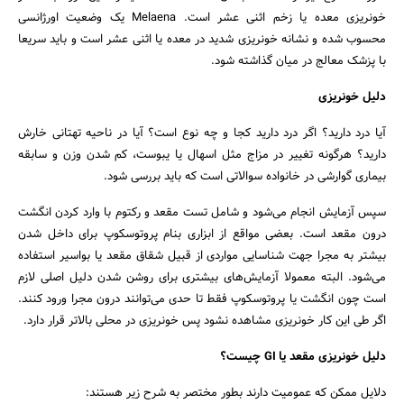
خونریزی معده یا زخم اثنی عشر است. Melaena یک وضعیت اورژانسی
محسوب شده و نشانه خونریزی شدید در معده یا اثنی عشر است و باید سریعا
جستجو
با پزشک معالج در میان گذاشته شود.
دلیل خونریزی
آیا درد دارید؟ اگر درد دارید کجا و چه نوع است؟ آیا در ناحیه تهتانی خارش
دارید؟ هرگونه تغییر در مزاج مثل اسهال یا یبوست، کم شدن وزن و سابقه
بیماری گوارشی در خانواده سوالاتی است که باید بررسی شود.
سپس آزمایش انجام می‌شود و شامل تست مقعد و رکتوم با وارد کردن انگشت
درون مقعد است. بعضی مواقع از ابزاری بنام پروتوسکوپ برای داخل شدن
بیشتر به مجرا جهت شناسایی مواردی از قبیل شقاق مقعد یا بواسیر استفاده
می‌شود. البته معمولا آزمایش‌های بیشتری برای روشن شدن دلیل اصلی لازم
است چون انگشت یا پروتوسکوپ فقط تا حدی می‌توانند درون مجرا ورود کنند.
اگر طی این کار خونریزی مشاهده نشود پس خونریزی در محلی بالاتر قرار دارد.
دلیل خونریزی مقعد یا GI چیست؟
دلایل ممکن که عمومیت دارند بطور مختصر به شرح زیر هستند: