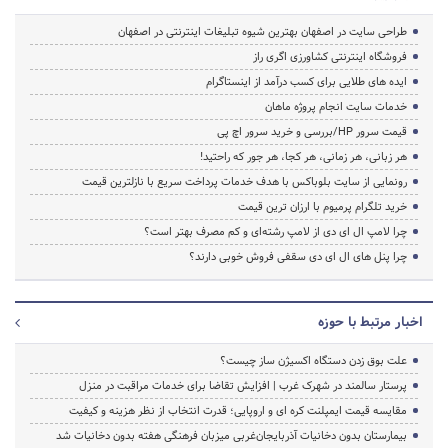
طراحی سایت در اصفهان بهترین شیوه تبلیغات اینترنتی در اصفهان
فروشگاه اینترنتی کشاورزی اگری راز
ایده های طلایی برای کسب درآمد از اینستاگرام
خدمات سایت انجام پروژه ماهان
قیمت سرور HP/بررسی و خرید سرور اچ پی
هر زبانی، هر زمانی، هر کجا، هر جور که راحتید!
رونمایی از سایت بلوباکس با هدف خدمات پرداخت سریع با نازلترین قیمت
خرید تلگرام پرمیوم با ارزان ترین قیمت
چرا لامپ ال ای دی از لامپ رشته‌ای و کم مصرف بهتر است؟
چرا پنل های ال ای دی سقفی فروش خوبی دارند؟
اخبار مرتبط با حوزه
علت بوق زدن دستگاه اکسیژن ساز چیست؟
پرستار سالمند در شهرک غرب | افزایش تقاضا برای خدمات مراقبت در منزل
مقایسه قیمت ایمپلنت کره ای و اروپایی؛ قدرت انتخاب از نظر هزینه و کیفیت
بیمارستان بدون دخانیات آذربایجان‌غربی میزبان فرهنگی هفته بدون دخانیات شد