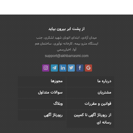
از پشت ابر بیرون بیاید
میدان آزادی، ابتدای اتوبان شهید لشکری، جنب
ایستگاه مترو بیمه، کارخانه نوآوری، ساختمان هم
آوا، اخباررسمی
support@akhbarrasmi.com
درباره ما
مجوزها
مشتریان
سوالات متداول
قوانین و مقررات
وبلاگ
از رپورتاژ آگهی تا کمپین
رپورتاژ آگهی
رسانه ای