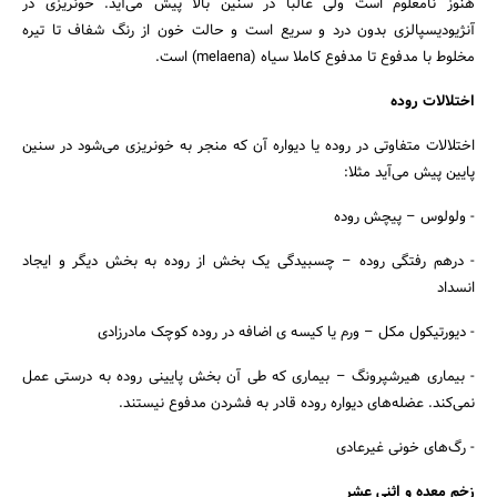
هنوز نامعلوم است ولی غالبا در سنین بالا پیش می‌آید. خونریزی در
آنژیودیسپالزی بدون درد و سریع است و حالت خون از رنگ شفاف تا تیره
مخلوط با مدفوع تا مدفوع کاملا سیاه (melaena) است.
اختلالات روده
اختلالات متفاوتی در روده یا دیواره آن که منجر به خونریزی می‌شود در سنین
پایین پیش می‌آید مثلا:
- ولولوس – پیچش روده
- درهم رفتگی روده – چسبیدگی یک بخش از روده به بخش دیگر و ایجاد
انسداد
- دیورتیکول مکل – ورم یا کیسه ی اضافه در روده کوچک مادرزادی
- بیماری هیرشپرونگ – بیماری که طی آن بخش پایینی روده به درستی عمل
نمی‌کند. عضله‌های دیواره روده قادر به فشردن مدفوع نیستند.
- رگ‌های خونی غیرعادی
زخم معده و اثنی عشر