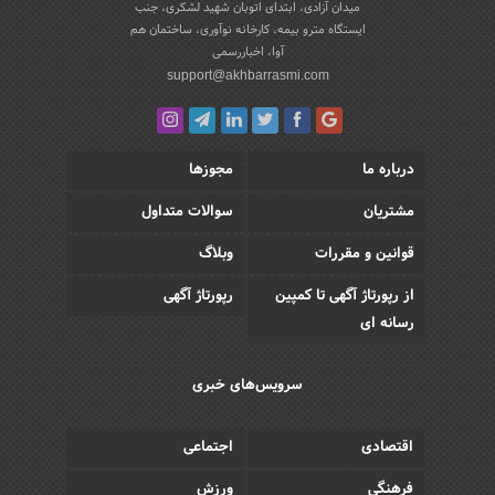
میدان آزادی، ابتدای اتوبان شهید لشکری، جنب
ایستگاه مترو بیمه، کارخانه نوآوری، ساختمان هم
آوا، اخباررسمی
support@akhbarrasmi.com
درباره ما
مجوزها
مشتریان
سوالات متداول
قوانین و مقررات
وبلاگ
از رپورتاژ آگهی تا کمپین
رپورتاژ آگهی
رسانه ای
سرویس‌های خبری
اقتصادی
اجتماعی
فرهنگی
ورزش