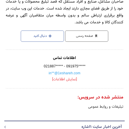
صاحبان مشاغل، صنایع و افراد مستقل که قصد تبلیغ محصولات و یا خدمات
خود را از طریق فضای مجازی دارند ایجاد شده است. خدمات این وب سایت، در
واقع برقراری ارتباطی سالم و بدون واسطه میان متقاضیان آگهی و عرضه
کنندگان کالا و خدمات می باشد.
صفحه رسمی
دنبال کنید
اطلاعات تماس
-
021887*****
091975*****
in**@1eshareh.com
[نمایش اطلاعات]
منتشر شده در سرویس:
تبلیغات و روابط عمومی
آخرین اخبار سایت 1اشاره