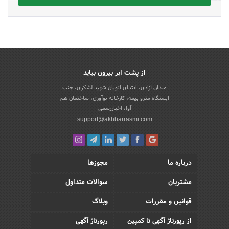
از پشت ابر بیرون بیاید
میدان آزادی، ابتدای اتوبان شهید لشکری، جنب
ایستگاه مترو بیمه، کارخانه نوآوری، ساختمان هم
آوا، اخباررسمی
support@akhbarrasmi.com
درباره ما
مجوزها
مشتریان
سوالات متداول
قوانین و مقررات
وبلاگ
از رپورتاژ آگهی تا کمپین
رپورتاژ آگهی