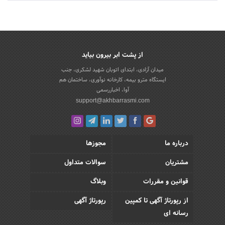
از پشت ابر بیرون بیاید
میدان آزادی، ابتدای اتوبان شهید لشکری، جنب
ایستگاه مترو بیمه، کارخانه نوآوری، ساختمان هم
آوا، اخباررسمی
support@akhbarrasmi.com
درباره ما
مجوزها
مشتریان
سوالات متداول
قوانین و مقررات
وبلاگ
از رپورتاژ آگهی تا کمپین
رپورتاژ آگهی
رسانه ای