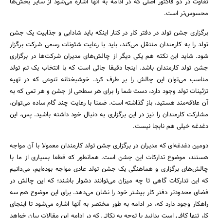
تفاوت در دو فاکتور اصلی که در ادامه به آنها اشاره می‌شود از سایر بخش‌ها
محسوس‌تر است.
برگزاری جشن تولد در دفتر کار در کنار اینکه باید شادابی و جذابیت یک جشن
تولد را به کارمندان منتقل می‌کند، باید با رعایت شئونات رسمی شرکت برگزار
شود. شاید این نکته هم یکی دیگر از چالش‌های مدیران شرکت‌ها در برگزاری
جشن تولد کارمندان باشد. اینجا دقیقا جائی است که با انتخاب یک تم تولد
مناسب می‌توان این چالش را بر طرف کرد. خوشبختانه تنوعی که در تهیه
تزئینات تولد وجود دارد، دست شما را برای هر سطحی از جشن و هر تمی که به
آن علاقه‌مند هستید، باز گذاشته است. ضمنا با رعایت چند گام ساده می‌توان،
مشارکت کارمندان را نیز در این برگزاری به دنبال خود داشته باشید. پس، این
دغدغه خیلی هم نابجا نیست.
دومین دغدغه‌ای که مدیران در برگزاری جشن تولد کارمندان معمولا با آن مواجه
هستند، موضوع تدارکات این جشن است. همانطور که قطعا بسیاری از ما با
چالش‌های برگزاری و هماهنگی یک جشن تولد عادی مواجه بوده‌ایم، می‌دانیم
که این تدارکات گاهی تا چه میزان می‌توانند دشوار باشند؛ که این چالش در
فضای محدودتر دفتر کار بیشتر خود را نشان می‌دهد. برای این موضوع هم سه
راهکار وجود دارد که، در ادامه به طور مختصر به آنها اشاره می‌شود تا اینجای
کار تنها کافی است بدانید با توجه به نکاتی که در ادامه این مقالات بیان خواهد