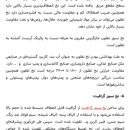
سطح مقطع مربع بافته شده است. این نخ انعطاف‌پذیری بسیار بالایی دارد
همچنین ضریب اصطکاک کم و مقاومت عالی نسبت به فشرده‌سازی دارد نخ
تفلون می‌تواند در برابر مواد شیمیایی خورنده، حلال‌ها، روغن‌ها و نفت مقاومت
بسیار بالایی از خود نشان دهد.
نخ نسوز نفلون جایگزینی مقرون به صرفه نسبت به پکینگ آزبست آغشته به
تفلون است.
به علت بهداشتی بودن نخ نفلون به عنوان آب بند، کاربرد گسترده‌ای در صنایعی
مثل صنایع غذایی، صنایع داروسازی، صنایع کاغذسازی و پمپ سازی و … دارد.
مقاومت حرارتی نخ تفلون از -۱۸۰ تا +۲۶۰ درجه است نخ تفلون همچنین
مناسب درزگیر دریچه‌های صنعتی و پمپ‌های دوار، پمپ‌های پیستونی و
سانتریفوژها است.
۵- نخ نسوز گرافیت:
برای ساخن
نخ نسوز گرافیت
از گرافیت قابل انعطاف منبسط شده با حجم بالا
استفاده می‌شود و با استفاده از الیاف پنبه، الیاف شیشه، سیم فولاد ضد زنگ،
سیم مسی، فیبر کربن و… تقویت شده است. سپس طی فن‌آوری پیشرفته‌ای
انعطاف پذیری این نخ توسط دستگاه‌های مختلفی تقویت شده تا خواص