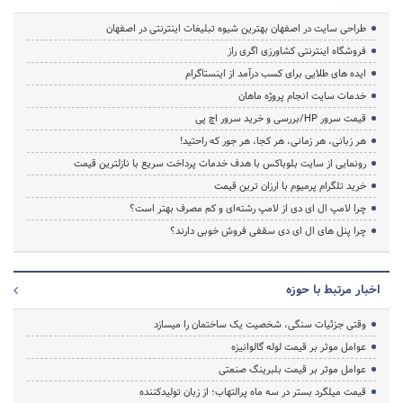
طراحی سایت در اصفهان بهترین شیوه تبلیغات اینترنتی در اصفهان
فروشگاه اینترنتی کشاورزی اگری راز
ایده های طلایی برای کسب درآمد از اینستاگرام
خدمات سایت انجام پروژه ماهان
قیمت سرور HP/بررسی و خرید سرور اچ پی
هر زبانی، هر زمانی، هر کجا، هر جور که راحتید!
رونمایی از سایت بلوباکس با هدف خدمات پرداخت سریع با نازلترین قیمت
خرید تلگرام پرمیوم با ارزان ترین قیمت
چرا لامپ ال ای دی از لامپ رشته‌ای و کم مصرف بهتر است؟
چرا پنل های ال ای دی سقفی فروش خوبی دارند؟
اخبار مرتبط با حوزه
وقتی جزئیات سنگی، شخصیت یک ساختمان را میسازد
عوامل موثر بر قیمت لوله گالوانیزه
عوامل موثر بر قیمت بلبرینگ صنعتی
قیمت میلگرد بستر در سه ماه پرالتهاب؛ از زبان تولیدکننده