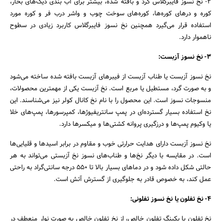
۲- نخ نسوز فایبرگلاس گرد و بافته شده، بیشتر برای آب بندی دیگ‌های بخار،
کوره و درهای کوره‌ها، کوره‌های سوخت چوب و واشر درب فر و کوره مورد
استفاده قرار می‌گیرد همچنین نخ نسوز فایبرگلاس کاربرد زیادی در سطوح
ناهموار دارد.
۳- نخ نسوز آزبست:
نخ نسوز آزبست یا طناب آزبست از فیبرهای آزبست بافته شده ساخته می‌شود
و به صورت گرد، مستطیل یا مربع است. نخ آزبست یکی از مهمترین محصولات،
منسوجات نسوز است. این محصول را با نام نخ کانال کولر نیز می‌شناسند. این
نخ استفاده بسیار گسترده‌‌ای در پمپ سانتریفیوژها، کمپرسورها، پمپ‌های خلا
یا وکیوم پمپ‌ها و درزگیری پروانه کشتی‌ها و میکسرها دارد.
نخ نسوز آزبست دارای هدایت حرارتی خوب و مقاوم در برابر اسیدها و قلیایی‌ها
است. در مقایسه با دیگر نخ‌ها و طناب‌های نسوز نخ آزبستی می‌تواند به هر
حالتی شکل داده شود و در دماهای بسیار بالا تا ۵۵۰ درجه سانتی‌گراد به راحتی
عمل کند، به خصوص قادر به جلوگیری از گسترش آتش است.
۴- نخ تفلون یا نخ نسوز تفلونی:
نخ تفلون یا پکینگ تفلون خالص، از نخ تفلون خالص به صورت نوار منعطف در