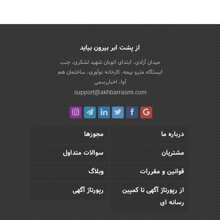
از پشت ابر بیرون بیاید
میدان آزادی، ابتدای اتوبان شهید لشکری، جنب
ایستگاه مترو بیمه، کارخانه نوآوری، ساختمان هم
آوا، اخباررسمی
support@akhbarrasmi.com
درباره ما
مجوزها
مشتریان
سوالات متداول
قوانین و مقررات
وبلاگ
از رپورتاژ آگهی تا کمپین
رپورتاژ آگهی
رسانه ای