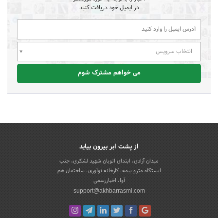
در ایمیل خود دریافت کنید
انتخاب سرویس
می خواهم مشترک شوم
از پشت ابر بیرون بیاید
میدان آزادی، ابتدای اتوبان شهید لشکری، جنب
ایستگاه مترو بیمه، کارخانه نوآوری، ساختمان هم
آوا، اخباررسمی
support@akhbarrasmi.com