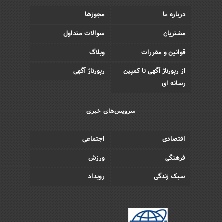
درباره ما
مجوزها
مشتریان
سوالات متداول
قوانین و مقررات
وبلاگ
از رپورتاژ آگهی تا کمپین
رپورتاژ آگهی
رسانه ای
سرویس‌های خبری
اقتصادی
اجتماعی
فرهنگی
ورزش
سبک زندگی
رویداد