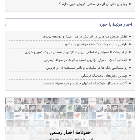
چرا پنل های ال ای دی سقفی فروش خوبی دارند؟
اخبار مرتبط با حوزه
نقش فروش سازمانی در افزایش درآمد، اعتبار و توسعه برندها
طراحی سایت و خدمات سئو حرفه ای در مشهد
از تبلیغات تا همراهی اجتماعی؛ روایت تازه‌ای از همدلی در یک کمپین شهری
انتخاب آسان : معرفی بهترین کسب و کار ها در مجله اینترنتی
روانشناسی رنگ ها در تبلیغات و تاثیر مستقیم آن بر فروش
بهترین روش‌های برندینگ پزشکی
آژانس دیجیتال مارکتینگ اصفهان بیزینس مپ همراه شماست
خبرنامه اخبار رسمی
اخبار را با توجه به حوزه موردنظر