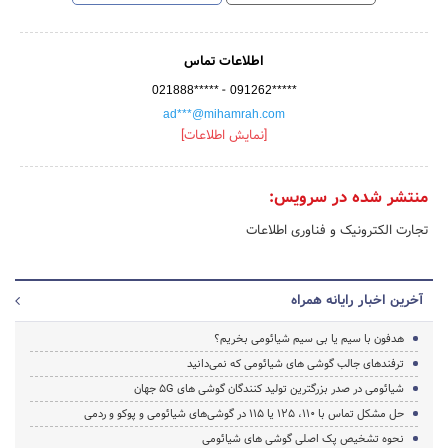
اطلاعات تماس
-
021888*****
091262*****
ad***@mihamrah.com
[نمایش اطلاعات]
منتشر شده در سرویس:
تجارت الکترونیک و فناوری اطلاعات
آخرین اخبار رایانه همراه
هدفون با سیم یا بی سیم شیائومی بخریم؟
ترفندهای جالب گوشی های شیائومی که نمی‌دانید
شیائومی در صدر بزرگترین تولید کنندگان گوشی های 5G جهان
حل مشکل تماس با 110، 125 یا 115 در گوشی‌های شیائومی و پوکو و ردمی
نحوه تشخیص پک اصلی گوشی های شیائومی