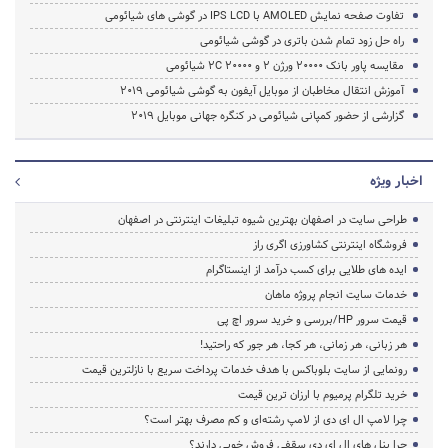
تفاوت صفحه نمایش AMOLED با IPS LCD در گوشی های شیائومی
راه حل زود تمام شدن باتری در گوشی شیائومی
مقایسه پاور بانک 20000 ورژن 2 و 20000 2C شیائومی
آموزش انتقال مخاطبان از موبایل آیفون به گوشی شیائومی 2019
گزارشی از حضور کمپانی شیائومی در کنگره جهانی موبایل 2019
اخبار ویژه
طراحی سایت در اصفهان بهترین شیوه تبلیغات اینترنتی در اصفهان
فروشگاه اینترنتی کشاورزی اگری راز
ایده های طلایی برای کسب درآمد از اینستاگرام
خدمات سایت انجام پروژه ماهان
قیمت سرور HP/بررسی و خرید سرور اچ پی
هر زبانی، هر زمانی، هر کجا، هر جور که راحتید!
رونمایی از سایت بلوباکس با هدف خدمات پرداخت سریع با نازلترین قیمت
خرید تلگرام پرمیوم با ارزان ترین قیمت
چرا لامپ ال ای دی از لامپ رشته‌ای و کم مصرف بهتر است؟
چرا پنل های ال ای دی سقفی فروش خوبی دارند؟