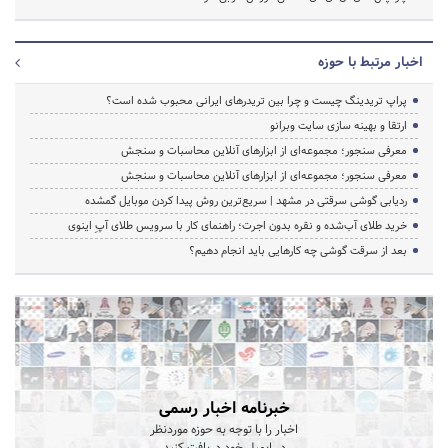
اخبار مرتبط با حوزه
پراپ تریدینگ چیست و چرا بین تریدرهای ایرانی محبوب شده است؟
ارتقا و بهینه سازی سایت وبرانو
معرفی سنجور؛ مجموعه‌ای از ابزارهای آنلاین محاسبات و سنجش
معرفی سنجور؛ مجموعه‌ای از ابزارهای آنلاین محاسبات و سنجش
ردیابی گوشی سرقتی در مشهد | سریع‌ترین روش پیدا کردن موبایل گمشده
خرید طلای آب‌شده و نقره بدون اجرت؛ راهنمای کار با سرویس طلای آپِ اینوی
بعد از سرقت گوشی چه کارهایی باید انجام دهیم؟
خبرنامه اخبار رسمی
اخبار را با توجه به حوزه موردنظر
در ایمیل خود دریافت کنید