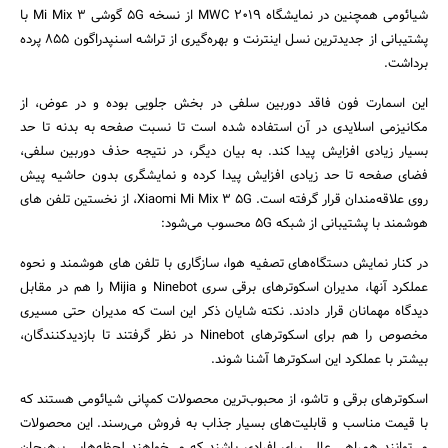
شیائومی همچنین در نمایشگاه MWC 2019 از نسخه 5G گوشی Mi Mix 3 با
پشتیبانی از جدیدترین نسل اینترنت و بهره‌گیری از تراشه اسنپدراگون 855 پرده
برداشت.
این اسمارت فون فاقد دوربین سلفی در بخش جلویی بوده و در عوض، از
مکانیزمی اسلایدی در آن استفاده شده است تا نسبت صفحه به بدنه تا حد
بسیار زیادی افزایش پیدا کند. به بیان دیگر، در نتیجه حذف دوربین سلفی،
فضای صفحه تا حد زیادی افزایش پیدا کرده و نمایشگری بدون حاشیه پیش
روی علاقه‌مندان قرار گرفته است. Xiaomi Mi Mix 3 5G، از نخستین تلفن های
هوشمند با پشتیبانی از شبکه 5G محسوب می‌شود:
در کنار نمایش دستگاه‌های تصفیه هوا، سازگاری با تلفن های هوشمند و نحوه
عملکرد آنها، مدیران اسکوترهای برقی سری Ninebot و Mijia را هم در مقابل
دیدگاه مهمانان قرار دادند. نکته شایان ذکر این است که مدیران حتی مسیری
مخصوص را هم برای اسکوترهای Ninebot در نظر گرفتند تا بازدیدکنندگان،
بیشتر با عملکرد این اسکوترها آشنا شوند.
اسکوترهای برقی و تاشو، از محبوب‌ترین محصولات کمپانی شیائومی هستند که
با قیمت مناسب و قابلیت‌های بسیار جذاب به فروش می‌رسند. این محصولات