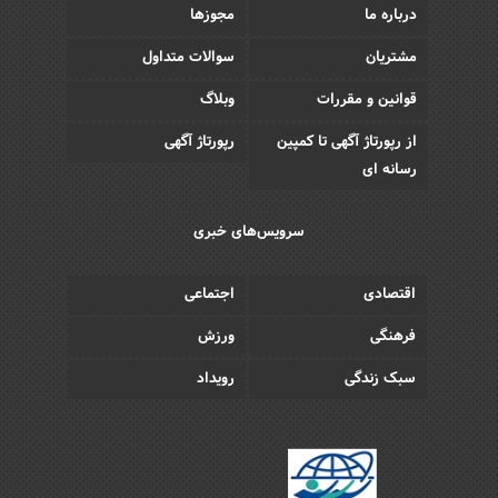
درباره ما
مجوزها
مشتریان
سوالات متداول
قوانین و مقررات
وبلاگ
از رپورتاژ آگهی تا کمپین
رپورتاژ آگهی
رسانه ای
سرویس‌های خبری
اقتصادی
اجتماعی
فرهنگی
ورزش
سبک زندگی
رویداد