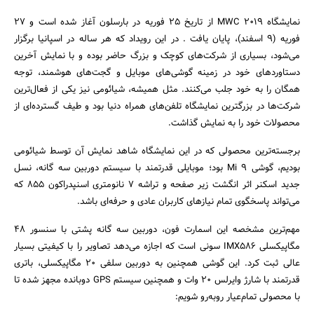
نمایشگاه MWC 2019 از تاریخ 25 فوریه در بارسلون آغاز شده است و 27
فوریه (9 اسفند)، پایان یافت . در این رویداد که هر ساله در اسپانیا برگزار
می‌شود، بسیاری از شرکت‌های کوچک و بزرگ حاضر بوده و با نمایش آخرین
دستاوردهای خود در زمینه گوشی‌های موبایل و گجت‌های هوشمند، توجه
همگان را به خود جلب می‌کنند. مثل همیشه، شیائومی نیز یکی از فعال‌ترین
شرکت‌ها در بزرگترین نمایشگاه تلفن‌های همراه دنیا بود و طیف گسترده‌ای از
محصولات خود را به نمایش گذاشت.
برجسته‌ترین محصولی که در این نمایشگاه شاهد نمایش آن توسط شیائومی
بودیم، گوشی Mi 9 بود؛ موبایلی قدرتمند با سیستم دوربین سه گانه، نسل
جدید اسکنر اثر انگشت زیر صفحه و تراشه 7 نانومتری اسنپدراکون 855 که
جستجو
می‌تواند پاسخگوی تمام نیازهای کاربران عادی و حرفه‌ای باشد.
مهم‌ترین مشخصه این اسمارت فون، دوربین سه گانه پشتی با سنسور 48
مگاپیکسلی IMX586 سونی است که اجازه می‌دهد تصاویر را با کیفیتی بسیار
عالی ثبت کرد. این گوشی همچنین به دوربین سلفی 20 مگاپیکسلی، باتری
قدرتمند با شارژ وایرلس 20 وات و همچنین سیستم GPS دوبانده مجهز شده تا
با محصولی تمام‌عیار روبه‌رو شویم: