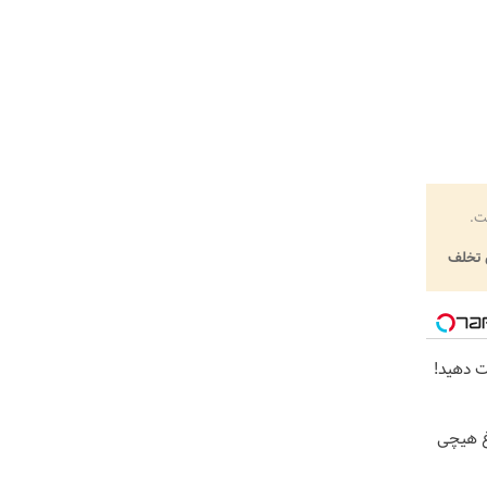
ت.
تخلف
ت دهید!
غ هیچی