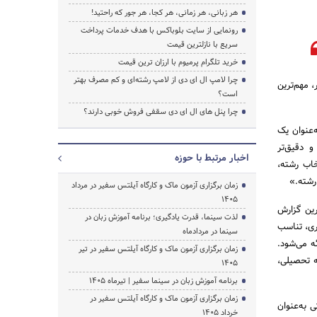
هر زبانی، هر زمانی، هر کجا، هر جور که راحتید!
رونمایی از سایت بلوباکس با هدف خدمات پرداخت
سریع با نازلترین قیمت
خرید تلگرام پرمیوم با ارزان ترین قیمت
چرا لامپ ال ای دی از لامپ رشته‌ای و کم مصرف بهتر
 مهم‌ترین
است؟
چرا پنل های ال ای دی سقفی فروش خوبی دارند؟
‌عنوان یک
 دقیق‌تر
اخبار مرتبط با حوزه
اب رشته،
رشته.»
زمان برگزاری آزمون ماک و کارگاه آیلتس سفیر در مرداد
1405
رین گزارش
لذت سینما، قدرت یادگیری؛ برنامه آموزش زبان در
زگاری، تناسب
سینما در مردادماه
ه می‌شود.
زمان برگزاری آزمون ماک و کارگاه آیلتس سفیر در تیر
ه تحصیلی،
1405
برنامه آموزش زبان در سینما سفیر | تیرماه ۱۴۰۵
زمان برگزاری آزمون ماک و کارگاه آیلتس سفیر در
 به‌عنوان
خرداد 1405