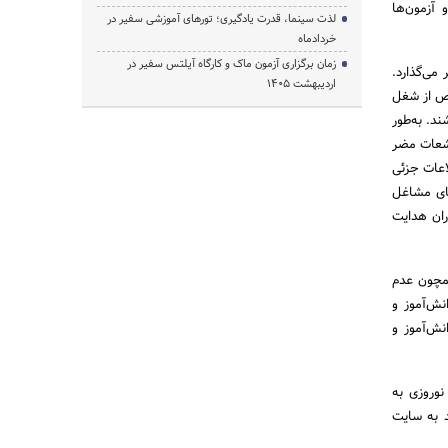
 آزمون‌ها
لذت سینما، قدرت یادگیری؛ تورهای آموزشی سفیر در
خردادماه
زمان برگزاری آزمون ماک و کارگاه آیلتس سفیر در
می‌گذارد.
اردیبهشت 1405
اص از شغل
ند. به‌طور
عشعات مضر
اعات جزئی
های مشاغل
ران هدایت
همچون عدم
تست‌های استعدادیابی، دسترسی آنلاین 24 ساعته دانش‌آموز و
نش‌آموز و
نوروزی به
د به سایت