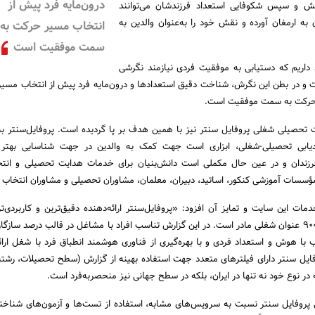
درون‌مایه فرد پیش از
جش و سپس شکوفایی استعداد فرزندشان می‌توانند
 به ارمغان آورده و نقش خود را به‌عنوان والدین به‌
انتخاب مسیر حرکت به
سمت موفقیت است
د داریم که دستیابی به موفقیت فردی نیازمند نگرشی
 و در بطن این نگرش، شناخت دقیق استعدادها و درون‌مایه فرد پیش از انتخاب مسیر،
ی حرکت به سمت موفقیت است.
ت تحصیلی شغلی پروفایل سنتر نیز با همین هدف بر پا گردیده است. پروفایل‌سنتر به
ادیابی تحصیلی-شغلی، ابزاری است جهت کمک به والدین در جهت شناسایی بهتر و
فرزندان و در عین حال مکملی است دانش‌بنیان برای خدمات هدایت تحصیلی و انتخ
ؤسسات آموزشی کنکور، اساتید، دبیران، معلمان، مشاوران تحصیلی و مشاوران انتخاب 
مات این سایت و تمایز آن افزود: «پروفایل‌سنتر ارائه‌دهنده دقیق‌ترین و کاربردی‌ت
سازگاری شغلی با بیش از 900 عنوان شغلی مادر است. در این گزارش تناسب افراد با مشاغل در قالب درصد سا
با هوش و استعداد فردی و با بهره‌گیری از فناوری هوشمند انطباق فرد با شغل ارائ
ایل سنتر دارای فیلترهای متعدد جهت استفاده بهینه از گزارش (سطح تحصیلات، رشت
 در نوع خود نه تنها در ایران، بلکه در سطح جهانی نیز منحصربه‌فرد است.
 پروفایل سنتر نسبت به سرویس‌های مشابه، استفاده از تست‌ها و آزمون‌های شناختی