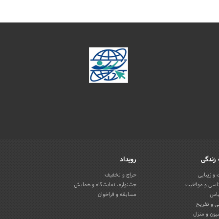
زندگی
رویداد
و زیبایی
حراج و تخفیف
اسی و موفقیت
جشنواره، نمایشگاه و همایش
باس
مسابقه و فراخوان
 و تفریح
یون و منزل