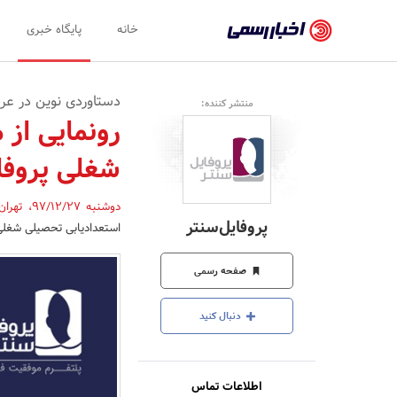
اخبار
خانه
پایگاه خبری
رسمی
-
دستاوردی نوین در عر
منتشر کننده:
اخبار
رونمایی از 
تایید
شغلی پروفا
شده
شرکت‌ها،
دوشنبه 97/12/27
،
تهرا
پروفایل‌سنتر
استعدادیابی تحصیلی شغلی پروفایل‌سنتر به آدرس e.center
سازمان‌ها
و
صفحه رسمی
روابط
دنبال کنید
عمومی‌ها
اطلاعات تماس