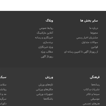
سایر بخش ها
وبلاگ
درباره ما
روابط عمومی
مجوزها
آنلاین مارکتینگ
مشتریان اخبار رسمی
خبرنگاری و رسانه
سوالات متداول
برندسازی
قوانین
ویژه خبرنگاران
از رپورتاژ آگهی تا کمپین رسانه ای
مطالب ویژه
رپورتاژ آگهی
فرهنگی
ورزش
سبک 
رسانه‌ها
تازه‌های ورزش
سلامت 
نشریات و کتاب
مکان‌های ورزشی
روانشن
سینما و تئاتر
تجهیزات ورزشی
مد و ل
موسیقی
باشگاه‌ها
سرگرمی
هنرهای تجسمی
دکوراس