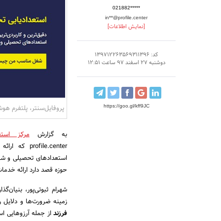
021882*****
in**@profile.center
[نمایش اطلاعات]
کد: 139712263569311396
دوشنبه 27 اسفند 97 ساعت 12:51
https://goo.gl/kff9JC
پروفایل‌سنتر، پلتفرم ه
به گزارش
مرکز استع
ofile.center
استعدادهای تحصیلی و شغ
حوزه قصد دارد ارائه خدما
شهرام ثبوتی‌پور، بنیان‌گ
زمینه ضرورت‌ها و دلایل ر
فرزند
از جمله آرزوهایی اس