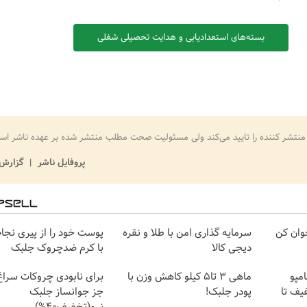
بسته‌های استعدادیابی و هدایت تحصیلی شغلی
منتشر کننده را تایید می‌کند ولی مسئولیت صحت مطلب منتشر شده بر عهده ناشر اس
پروفایل ناشر
گزارش 
1 سال جوان کن
سرمایه گذاری امن با طلا و نقره
پوست خود را از پیری نجا
دیجی کالا
با کرم ضدچروک جلبک
مپو
ماهی 3 تا5 کیلو کاهش وزن با
برای نابودی چروکات سرا
ک(40%تخفیف تا
پودر جلبک!
جز جوانساز جلبک