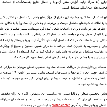
دیابی (نه صرفاً تولید گزارش متنی آزمون) و اتصال نتایج به‌دست‌آمده از تست‌ها و
بقه‌بندی‌های بین‌المللی مشاغل است.
های استاندارد مشاغل، چشم‌اندازی دقیق از ویژگی‌های واقعی یک شغل در اختیار کاربر 
د به اطلاعات کلیشه‌ای مشاغل نیست و می‌تواند توجه کاربر (یا مشاور) را به نکاتی خ
 نظرها دور می‌مانند ولی برای انتخاب شغل آینده فرد می‌توانند بسیار مفید و مؤثر باش
 با آلودگی صوتی زیادی مواجه باشد، یا خطر کار در ارتفاع را داشته باشد و یا با تش
اتی جدی هستند که در انتخاب شغل آینده فرد تأثیرگذارند. پروفایل‌سنتر با ارائه اطل
کی و نموداری، به کاربران کمک می‌کند تا به درکی عمیق، صحیح و سریع از ویژگی‌
 مقایسه مشاغل، می‌تواند به دانش‌آموزان کمک کند در کنار استفاده از دانش مشاو
ای پیش رو، با چشمی باز و با در نظر گرفتن تمامی ابعاد موردنظر حرکت کنند.
از خدمات پروفایل‌سنتر در دریافت خدمات مشاوره تحصیلی شغلی می‌توان به مواردی 
نیاز به حضور فیزیکی دانش‌آموز جهت انجام آزمون‌ها و 
شغلی و داده‌های مشاغل، و فرصت بیشتر برای ارزیابی گزینه‌های موجود توسط دا
 مشاوره اشاره کرد. »
ابی تحصیلی شغلی پروفایل‌سنتر، به مناسبت این رونمایی، اقدام به ارائه تخفیف 
ه و علاقه‌مندان برای کسب اطلاعات بیشتر در زمینه فعالیت‌ها و خدمات آن می‌توانن
 شغلی پروفایل‌سنتر به آدرس
profile.center
یا لینک زیر مراجعه کنند.