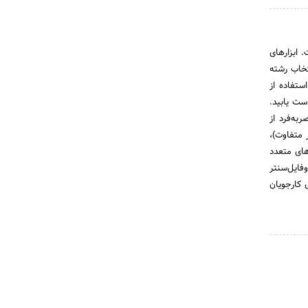
 ابزارهای
خاب رشته
اعات استاندارد مشاغل O*NET هستند. با استفاده از
ست یابید.
به‌فرد از
ز ۹۰۰ عنوان شغلی مادر در قالب درصد سازگاری (مبتنی بر ۷ معیار متفاوت)،
های متعدد
فایل‌سنتر
 کارجویان