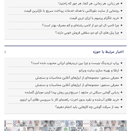
هر زبانی، هر زمانی، هر کجا، هر جور که راحتید!
رونمایی از سایت بلوباکس با هدف خدمات پرداخت سریع با نازلترین قیمت
خرید تلگرام پرمیوم با ارزان ترین قیمت
چرا لامپ ال ای دی از لامپ رشته‌ای و کم مصرف بهتر است؟
چرا پنل های ال ای دی سقفی فروش خوبی دارند؟
اخبار مرتبط با حوزه
پراپ تریدینگ چیست و چرا بین تریدرهای ایرانی محبوب شده است؟
ارتقا و بهینه سازی سایت وبرانو
معرفی سنجور؛ مجموعه‌ای از ابزارهای آنلاین محاسبات و سنجش
معرفی سنجور؛ مجموعه‌ای از ابزارهای آنلاین محاسبات و سنجش
ردیابی گوشی سرقتی در مشهد | سریع‌ترین روش پیدا کردن موبایل گمشده
خرید طلای آب‌شده و نقره بدون اجرت؛ راهنمای کار با سرویس طلای آپِ اینوی
بعد از سرقت گوشی چه کارهایی باید انجام دهیم؟