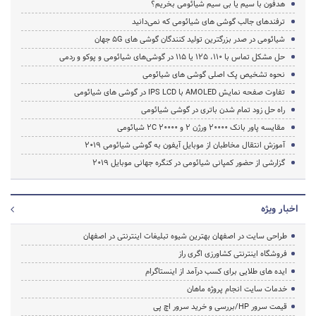
هدفون با سیم یا بی سیم شیائومی بخریم؟
ترفندهای جالب گوشی های شیائومی که نمی‌دانید
شیائومی در صدر بزرگترین تولید کنندگان گوشی های 5G جهان
حل مشکل تماس با 110، 125 یا 115 در گوشی‌های شیائومی و پوکو و ردمی
نحوه تشخیص پک اصلی گوشی های شیائومی
تفاوت صفحه نمایش AMOLED با IPS LCD در گوشی های شیائومی
راه حل زود تمام شدن باتری در گوشی شیائومی
مقایسه پاور بانک 20000 ورژن 2 و 20000 2C شیائومی
آموزش انتقال مخاطبان از موبایل آیفون به گوشی شیائومی 2019
گزارشی از حضور کمپانی شیائومی در کنگره جهانی موبایل 2019
اخبار ویژه
طراحی سایت در اصفهان بهترین شیوه تبلیغات اینترنتی در اصفهان
فروشگاه اینترنتی کشاورزی اگری راز
ایده های طلایی برای کسب درآمد از اینستاگرام
خدمات سایت انجام پروژه ماهان
قیمت سرور HP/بررسی و خرید سرور اچ پی