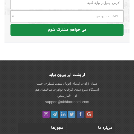
انتخاب سرویس
می خواهم مشترک شوم
از پشت ابر بیرون بیاید
میدان آزادی، ابتدای اتوبان شهید لشکری، جنب
ایستگاه مترو بیمه، کارخانه نوآوری، ساختمان هم
آوا، اخباررسمی
support@akhbarrasmi.com
درباره ما
مجوزها