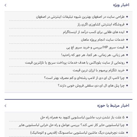
اخبار ویژه
طراحی سایت در اصفهان بهترین شیوه تبلیغات اینترنتی در اصفهان
فروشگاه اینترنتی کشاورزی اگری راز
ایده های طلایی برای کسب درآمد از اینستاگرام
خدمات سایت انجام پروژه ماهان
قیمت سرور HP/بررسی و خرید سرور اچ پی
هر زبانی، هر زمانی، هر کجا، هر جور که راحتید!
رونمایی از سایت بلوباکس با هدف خدمات پرداخت سریع با نازلترین قیمت
خرید تلگرام پرمیوم با ارزان ترین قیمت
چرا لامپ ال ای دی از لامپ رشته‌ای و کم مصرف بهتر است؟
چرا پنل های ال ای دی سقفی فروش خوبی دارند؟
اخبار مرتبط با حوزه
5 علت باز نشدن درب ماشین لباسشویی کنوود به همراه راه حل
چرا لباسشویی حایر کار نمی کند؟ بررسی عوامل و راه حل خرابی لباسشویی هایر
علت نچرخیدن دیگ ماشین لباسشویی سامسونگ (قدیمی و اتوماتیک)