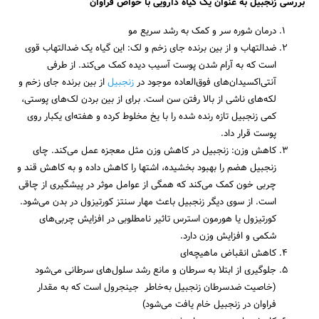
بررسی زنجبیل به عنوان یک گیاه دارویی با خواص فراوان
درمان شوره سر و کمک به رشد سریع مو
ضدالتهاب و از بین برنده جای زخم و لک: این گیاه یک ضدالتهاب قوی
است که به آرام شدن پوست آسیب دیده کمک می‌کند. از طرفی
آنتی‌اکسیدان‌های فوق‌العاده موجود در
زنجبیل
از بین برنده جای زخم و
لکه‌های ناشی از بالا رفتن سن است. برای از بین بردن لک‌های پوستی،
کمی زنجبیل تازه‌ رنده شده را با یخ مخلوط کرده و هفته‌ای یکبار روی
جستجو
پوست‌ قرار داد.
کاهش وزن: زنجبیل در کاهش وزن مثل معجزه عمل می‌کند. چای
زنجبیل هضم را بهبود بخشیده، اشتها را کاهش داده و به کاهش قند و
چربی خون کمک می‌کند که همگی از عوامل موثر در پیشگیری از چاقی
است. از سوی دیگر زنجبیل باعث مهار سنتز کورتیزول در بدن می‌شود.
کورتیزول یا هورمون استرس تاثیر نامطلوبی در افزایش چربی‌های
شکمی و افزایش وزن دارد.
کاهش انقباض ماهیچه‌ای
جلوگیری از ابتلا به سرطان و مانع رشد سلول‌های سرطانی می‌شود
(خاصیت ضدسرطان زنجبیل به‌خاطر جینجرول است که به مقدار
فراوان در زنجبیل خام یافت می‌شود)