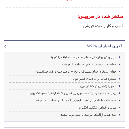
منتشر شده در سرویس:
کسب و کار و خرده فروشی
آخرین اخبار آرمیتا کالا
مزایای تن پوش‌های حمام 100 درصد دستباف با نخ پنبه
حوله دست وصورت تمام دستباف با نخ پنبه
حوله استخری تمام دستباف با نخ ۱۰۰درصد پنبه و ضد حساسیت
معجزه عناب برای درمان فشار خون
معجزه زنجبیل در کاهش وزن
پودر سنجد و خرما یک محصول بی نظیر و کاملا ارگانیک سوغات بیرجند
حبه عناب با طعم بی نظیر دارچین یک جایگزین مناسب برای قند
عناب و خواص شگفت انگیز آن
حبه عناب ارگانیک بیرجند با طعم توت سفید