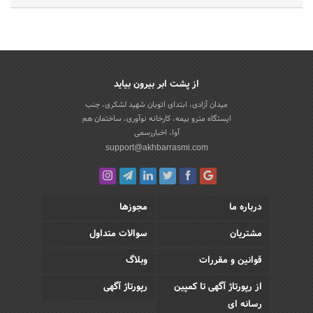
از پشت ابر بیرون بیاید
میدان آزادی، ابتدای اتوبان شهید لشکری، جنب
ایستگاه مترو بیمه، کارخانه نوآوری، ساختمان هم
آوا، اخباررسمی
support@akhbarrasmi.com
درباره ما
مجوزها
مشتریان
سوالات متداول
قوانین و مقررات
وبلاگ
از رپورتاژ آگهی تا کمپین
رپورتاژ آگهی
رسانه ای