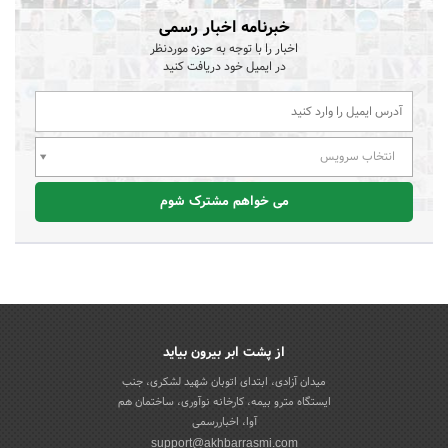
خبرنامه اخبار رسمی
اخبار را با توجه به حوزه موردنظر
در ایمیل خود دریافت کنید
انتخاب سرویس
می خواهم مشترک شوم
از پشت ابر بیرون بیاید
میدان آزادی، ابتدای اتوبان شهید لشکری، جنب
ایستگاه مترو بیمه، کارخانه نوآوری، ساختمان هم
آوا، اخباررسمی
support@akhbarrasmi.com