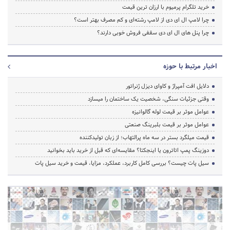
خرید تلگرام پرمیوم با ارزان ترین قیمت
چرا لامپ ال ای دی از لامپ رشته‌ای و کم مصرف بهتر است؟
چرا پنل های ال ای دی سقفی فروش خوبی دارند؟
اخبار مرتبط با حوزه
دلایل افت آمپراژ و کاوای دیزل ژنراتور
وقتی جزئیات سنگی، شخصیت یک ساختمان را میسازد
عوامل موثر بر قیمت لوله گالوانیزه
عوامل موثر بر قیمت بلبرینگ صنعتی
قیمت میلگرد بستر در سه ماه پرالتهاب؛ از زبان تولیدکننده
دوزینگ پمپ اتاترون یا اینجکتا؟ مقایسه‌ای که قبل از خرید باید بخوانید
سیل پات چیست؟ بررسی کامل کاربرد، عملکرد، مزایا، قیمت و خرید سیل پات