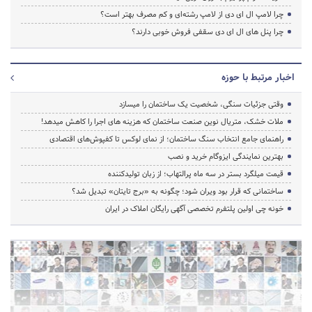
چرا لامپ ال ای دی از لامپ رشته‌ای و کم مصرف بهتر است؟
چرا پنل های ال ای دی سقفی فروش خوبی دارند؟
اخبار مرتبط با حوزه
وقتی جزئیات سنگی، شخصیت یک ساختمان را میسازد
ملات خشک، متریال نوین صنعت ساختمان که هزینه‌ های اجرا را کاهش میدهد!
راهنمای جامع انتخاب سنگ ساختمان؛ از نمای لوکس تا کفپوش‌های اقتصادی
بهترین نمایندگی ایزوگام خرید و نصب
قیمت میلگرد بستر در سه ماه پرالتهاب؛ از زبان تولیدکننده
ساختمانی که قرار بود ویران شود؛ چگونه به «برج تایتان» تبدیل شد؟
خونه چی اولین پلتفرم تخصصی آگهی رایگان املاک در ایران