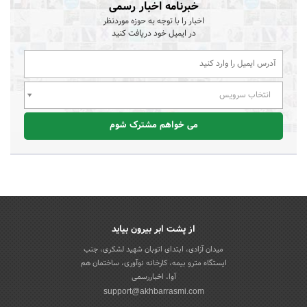
خبرنامه اخبار رسمی
اخبار را با توجه به حوزه موردنظر
در ایمیل خود دریافت کنید
انتخاب سرویس
می خواهم مشترک شوم
از پشت ابر بیرون بیاید
میدان آزادی، ابتدای اتوبان شهید لشکری، جنب
ایستگاه مترو بیمه، کارخانه نوآوری، ساختمان هم
آوا، اخباررسمی
support@akhbarrasmi.com