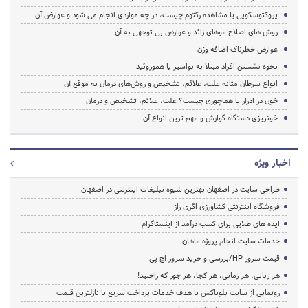
پروکتوسکوپی یا مشاهده رکتوم چیست، در چه مواردی انجام می شود و عوارض آن
روش های اصلاح موهای زائد و عوارض بی توجهی به آن
عوارض خطرناک اضافه وزن
نحوه نشستن افراد مبتلا به بواسیر یا هموروئید
انواع سرطان مثانه علت، علائم، تشخیص و روش‌های درمان به موقع آن
خون در ادرار یا هماچوری چیست؟ علت، علائم، تشخیص و درمان
خونریزی دستگاه گوارش و مهم ترین انواع آن
اخبار ویژه
طراحی سایت در اصفهان بهترین شیوه تبلیغات اینترنتی در اصفهان
فروشگاه اینترنتی کشاورزی اگری راز
ایده های طلایی برای کسب درآمد از اینستاگرام
خدمات سایت انجام پروژه ماهان
قیمت سرور HP/بررسی و خرید سرور اچ پی
هر زبانی، هر زمانی، هر کجا، هر جور که راحتید!
رونمایی از سایت بلوباکس با هدف خدمات پرداخت سریع با نازلترین قیمت