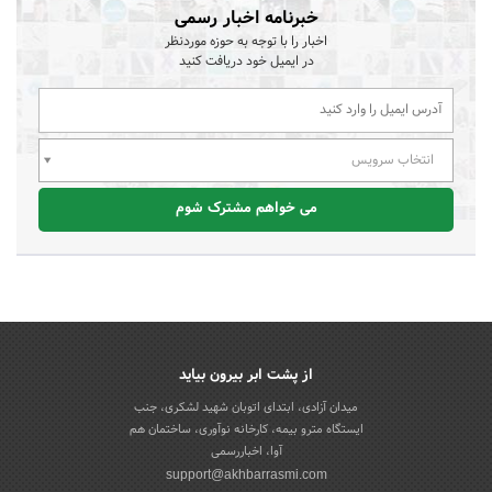
خبرنامه اخبار رسمی
اخبار را با توجه به حوزه موردنظر
در ایمیل خود دریافت کنید
انتخاب سرویس
می خواهم مشترک شوم
از پشت ابر بیرون بیاید
میدان آزادی، ابتدای اتوبان شهید لشکری، جنب
ایستگاه مترو بیمه، کارخانه نوآوری، ساختمان هم
آوا، اخباررسمی
support@akhbarrasmi.com