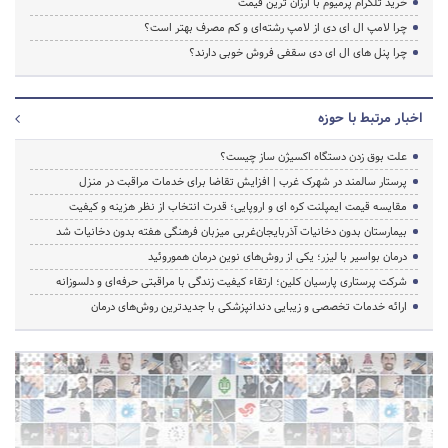
خرید تلگرام پرمیوم با ارزان ترین قیمت
چرا لامپ ال ای دی از لامپ رشته‌ای و کم مصرف بهتر است؟
چرا پنل های ال ای دی سقفی فروش خوبی دارند؟
اخبار مرتبط با حوزه
علت بوق زدن دستگاه اکسیژن ساز چیست؟
پرستار سالمند در شهرک غرب | افزایش تقاضا برای خدمات مراقبت در منزل
مقایسه قیمت ایمپلنت کره ای و اروپایی؛ قدرت انتخاب از نظر هزینه و کیفیت
بیمارستان بدون دخانیات آذربایجان‌غربی میزبان فرهنگی هفته بدون دخانیات شد
درمان بواسیر با لیزر؛ یکی از روش‌های نوین درمان هموروئید
شرکت پرستاری پارسیان کلین؛ ارتقاء کیفیت زندگی با مراقبتی حرفه‌ای و دلسوزانه
ارائه خدمات تخصصی و زیبایی دندانپزشکی با جدیدترین روش‌های درمان