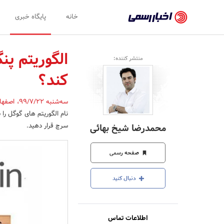
اخبار
خانه
پایگاه خبری
رسمی
-
الگوریتم پ
منتشر کننده:
اخبار
کند؟
تایید
شده
سه‌شنبه 99/7/22
،
اصفها
نام الگوریتم های گوگل را 
شرکت‌ها،
سرچ قرار دهید.
محمدرضا شیخ بهائی
سازمان‌ها
و
صفحه رسمی
روابط
دنبال کنید
عمومی‌ها
اطلاعات تماس