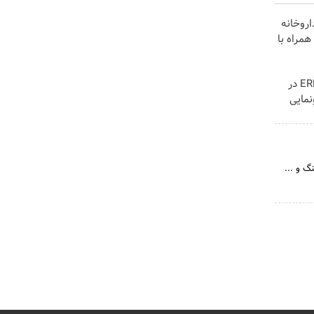
اروخانه
مراه با
لوکس‌ترین شاسی‌بلند EREV در
نمایی
گ و ...