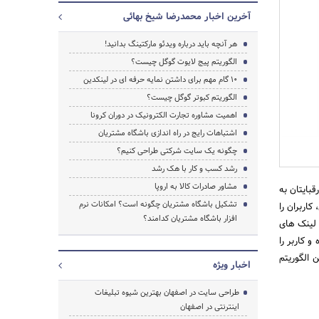
آخرین اخبار محمدرضا شیخ بهائی
هر آنچه باید درباره ویدئو مارکتینگ بدانید!
الگوریتم پیج لایوت گوگل چیست؟
۱۰ گام مهم برای داشتن نمایه حرفه ای در لینکدین
الگوریتم کبوتر گوگل چیست؟
اهمیت مشاوره تجارت الکترونیک در دوران کرونا
اشتباهات رایج در راه اندازی باشگاه مشتریان
جستجو
چگونه یک سایت شرکتی طراحی کنیم؟
رشد کسب و کار با هک رشد
مشاور صادرات کالا به اروپا
بایتان به
تشکیل باشگاه مشتریان چگونه است؟ امکانات نرم
اربران را
افزار باشگاه مشتریان کدامند؟
 لینک های
 کاربر را
 الگوریتم
اخبار ویژه
طراحی سایت در اصفهان بهترین شیوه تبلیغات
اینترنتی در اصفهان