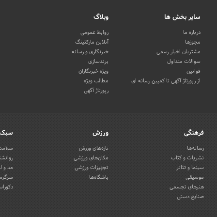
سایر بخش ها
وبلاگ
درباره ما
روابط عمومی
مجوزها
آنلاین مارکتینگ
مشتریان اخبار رسمی
خبرنگاری و رسانه
سوالات متداول
برندسازی
قوانین
ویژه خبرنگاران
از رپورتاژ آگهی تا کمپین رسانه ای
مطالب ویژه
رپورتاژ آگهی
فرهنگی
ورزش
سبک 
رسانه‌ها
تازه‌های ورزش
سلامت 
نشریات و کتاب
مکان‌های ورزشی
روانشن
سینما و تئاتر
تجهیزات ورزشی
مد و ل
موسیقی
باشگاه‌ها
سرگرمی
هنرهای تجسمی
دکوراس
صنایع دستی