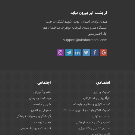
از پشت ابر بیرون بیاید
میدان آزادی، ابتدای اتوبان شهید لشکری، جنب
ایستگاه مترو بیمه، کارخانه نوآوری، ساختمان هم
آوا، اخباررسمی
support@akhbarrasmi.com
اقتصادی
اجتماعی
تجارت و بازار
علم و آموزش
کارآفرینی و استارتاپ
بهداشت و درمان
نفت، انرژی و صنایع وابسته
شهر و جامعه
تجارت الکترونیک و فناوری اطلاعات
حقوقی و قانون
صنعت و تولید
گردشگری و میراث فرهنگی
کسب و کار و خرده فروشی
محیط زیست
صنایع غذایی و کشاورزی
تبلیغات و روابط عمومی
کار و استخدام