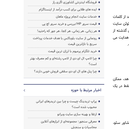
فروشگاه اینترنتی کشاورزی اگری راز
ایده های طلایی برای کسب درآمد از اینستاگرام
 از کلمات
خدمات سایت انجام پروژه ماهان
گوئن سایت
قیمت سرور HP/بررسی و خرید سرور اچ پی
 گذشته از
هر زبانی، هر زمانی، هر کجا، هر جور که راحتید!
 هدایت می
رونمایی از سایت بلوباکس با هدف خدمات پرداخت
سریع با نازلترین قیمت
خرید تلگرام پرمیوم با ارزان ترین قیمت
چرا لامپ ال ای دی از لامپ رشته‌ای و کم مصرف بهتر
است؟
چرا پنل های ال ای دی سقفی فروش خوبی دارند؟
دهد، ممکن
فقط در یک
اخبار مرتبط با حوزه
پراپ تریدینگ چیست و چرا بین تریدرهای ایرانی
محبوب شده است؟
ارتقا و بهینه سازی سایت وبرانو
معرفی سنجور؛ مجموعه‌ای از ابزارهای آنلاین
اور سئو،
محاسبات و سنجش