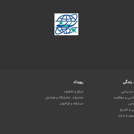
زندگی
رویداد
و زیبایی
حراج و تخفیف
اسی و موفقیت
جشنواره، نمایشگاه و همایش
باس
مسابقه و فراخوان
 و تفریح
یون و منزل