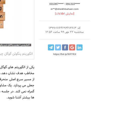
-
031367*****
091310*****
in**@sheikhbahaei.com
[نمایش اطلاعات]
کد: 139907164693613813
سه‌شنبه 22 مهر 99 ساعت 12:56
الگوریتم پنگوئن گوگل چ
https://bit.ly/3iXYKtI
یکی از الگوریتم های گوگ
مخاطب هدف نشان دهد، الگو
از مسیر سرچ اصلی منحرف 
جعلی می پردازد. یک مشاور
گمراه نمی کند. در جلسه م
ها بیشتر آشنا شوید.