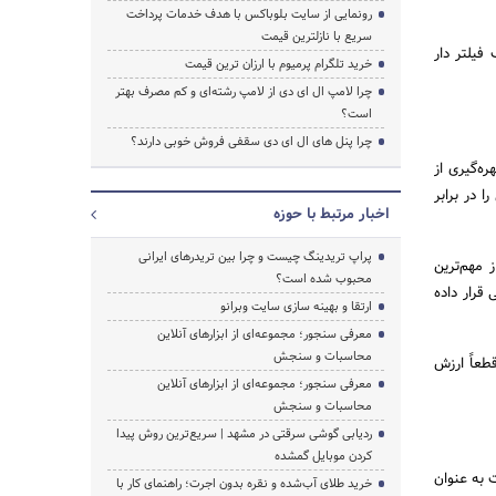
رونمایی از سایت بلوباکس با هدف خدمات پرداخت
سریع با نازلترین قیمت
نفسی، ماسک سه لایه، ماسک فلت فولد، ماسک N95، ماسک فیلتر دار
خرید تلگرام پرمیوم با ارزان ترین قیمت
چرا لامپ ال ای دی از لامپ رشته‌ای و کم مصرف بهتر
است؟
چرا پنل های ال ای دی سقفی فروش خوبی دارند؟
ه‌گیری از
 در برابر
اخبار مرتبط با حوزه
پراپ تریدینگ چیست و چرا بین تریدرهای ایرانی
 مهم‌ترین
محبوب شده است؟
قرار داده
ارتقا و بهینه سازی سایت وبرانو
معرفی سنجور؛ مجموعه‌ای از ابزارهای آنلاین
محاسبات و سنجش
طعاً ارزش
معرفی سنجور؛ مجموعه‌ای از ابزارهای آنلاین
محاسبات و سنجش
ردیابی گوشی سرقتی در مشهد | سریع‌ترین روش پیدا
کردن موبایل گمشده
 به عنوان
خرید طلای آب‌شده و نقره بدون اجرت؛ راهنمای کار با