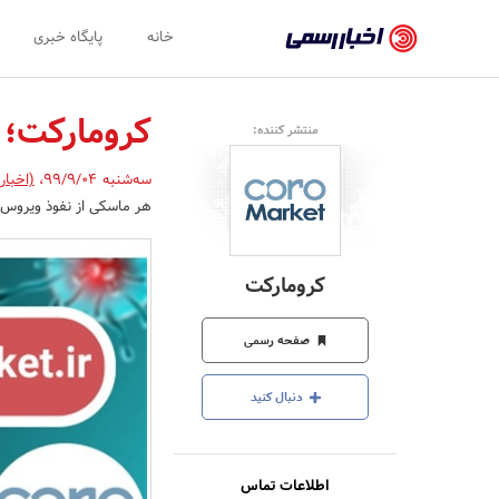
اخبار
خانه
پایگاه خبری
رسمی
-
کرومارکت؛ 
منتشر کننده:
اخبار
سه‌شنبه 99/9/04
،
(اخبار
تایید
هر ماسکی از نفوذ ویروس 
شده
شرکت‌ها،
کرومارکت
سازمان‌ها
و
صفحه رسمی
روابط
دنبال کنید
عمومی‌ها
اطلاعات تماس