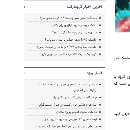
آخرین اخبار کرومارکت
دستگاه بخور سرد چیست؟ + فواید بخور سرد
نکات مهم در خرید ترازوی وزن کشی
در روزهای بارانی چه ماسکی بزنیم؟
ماسک N95 بدون فیلتر یا بدون سوپاپ؟
ماسک سه بعدی KF94 را با سایز درست بخرید!
کرومارکت؛ یک انتخاب مناسب در دوران کرونا
ماسک نانو
اخبار ویژه
 کرونا با
تی است که
طراحی سایت در اصفهان بهترین شیوه تبلیغات
اینترنتی در اصفهان
جستجو
فروشگاه اینترنتی کشاورزی اگری راز
ایده های طلایی برای کسب درآمد از اینستاگرام
خدمات سایت انجام پروژه ماهان
دیدن کنید
قیمت سرور HP/بررسی و خرید سرور اچ پی
هر زبانی، هر زمانی، هر کجا، هر جور که راحتید!