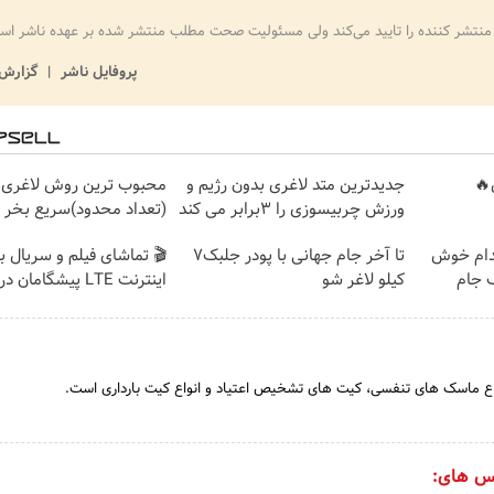
منتشر کننده را تایید می‌کند ولی مسئولیت صحت مطلب منتشر شده بر عهده ناشر اس
پروفایل ناشر
گزارش 
🔥
جدیدترین متد لاغری بدون رژیم و
محبوب ترین روش لاغری 
ورزش چربیسوزی را 3برابر می کند
(تعداد محدود)سریع بخر
ندام خوش
تا آخر جام جهانی با پودر جلبک7
🎬 تماشای فیلم و سریال ب
 جام
کیلو لاغر شو
اینترنت LTE پیشگامان در 4 قسط
واع ماسک های تنفسی، کیت های تشخیص اعتیاد و انواع کیت بارداری است.
س های: