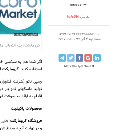
099171*****
[نمایش اطلاعات]
کد: 139909034767215557
سه‌شنبه 4 آذر 99 ساعت 09:07
کرومارکت؛ یک انتخاب منا
اگر شما هم به سلامتی خود
https://bit.ly/376snF8
استفاده کنید.
کرومارکت
ا
رسپی نانو (شرکت فناوران 
تولید ماسکهای نانو بار 
اقدام به ارائه محصولات ا
محصولات باکیفیت
فروشگاه کرومارکت
جایی ا
و در نهایت آنچه مدنظرتان 