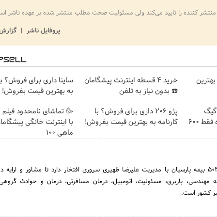
منتشر کننده را تایید می‌کند ولی مسئولیت صحت مطلب منتشر شده بر عهده ناشر اس
پروفایل ناشر
گزارش 
بهترین
خرید 4 قسطه اینترنت پیشگامان
ساینا داری برای فروش؟ با 
☎️ بدون نیاز به تلفن
به بهترین قیمت بفروش!
⏳فرصت محدود!! 3000گیگ
پژو 206 داری برای فروش؟ با
🥳 تماشای نامحدود فیلم 
اینترنت خانگی 180 روزه فقط 600
کارنامه به بهترین قیمت بفروش!
با اینترنت خانگی پیشگاما
ماهی 100
نمایندگی رسمی کد 503683 بیمه پارسیان با مدیریت علیرضا ظهیری‌ سروری افتخار دارد تا مشاور و ارایه‌ د
ه‌ مهندسی، باربری، مسئولیت، اتومبیل، درمان‌ مسافرتی، درمان‌ و حوادث‌ گروه
سر کشور است.