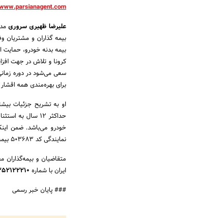
www.parsianagent.com
علیرضا ظهیری سروری
بیمه گذاران و مشتریان وف
بیمه بدنه خودرو، حمایت ا
کرونا و تلاش در جهت افزا
سعی می‌شود در دوره زمان
برای بهره‌مندی همه اقشار
او به تشریح جزئیات بیشت
حداکثر ۱۲ سال به استثناء
خودرو می‌باشد. ضمن اینک
نمایندگی کد 503683 بیمه پارسیان در این طرح رایگان است.
متقاضیان و بیمه‌گذاران م
ایران با شماره
352122210
### پایان خبر رسمی