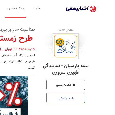
اخبار
خانه
پایگاه خبری
رسمی
-
بمناسبت سالروز پیروز
منتشر کننده:
اخبار
طرح زمستانی80% تخفیف بیمه بدنه بیم
تایید
شنبه 99/9/15
،
تهران
,
(
شده
شرکت‌ها،
بیمه پارسیان - نمایندگی
کنید.
سازمان‌ها
ظهیری سروری
و
صفحه رسمی
روابط
عمومی‌ها
دنبال کنید