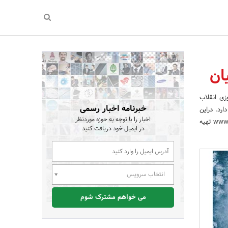
روزی انقلاب
خبرنامه اخبار رسمی
می ادامه دارد. دراین
اخبار را با توجه به حوزه موردنظر
طرح می توانید ارزانترین بیمه بدنه خودرو را با کاملترین پوششها، در سراسر کشور از وبسایت www.parsianagent.ir تهیه
در ایمیل خود دریافت کنید
انتخاب سرویس
می خواهم مشترک شوم