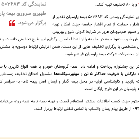
نمایندگی کد 503683
و با 80 تخفیف تهیه کنند.
ظهیری سروری بیمه پار
مدیر نمایندگی رسمی کد 503683 بیمه پارسیان تقدیر از
برگزار می‌شود.
ادار ، حمایت از تمام اقشار جامعه جهت امکان تهیه
ز عموم هم‌میهنان عزیز در شرایط کنونی شیوع ویروس
یش ضریب نفوذ بیمه در جامعه را از اهداف اصلی برگزاری این طرح تخفیفی دانست و ت
ی مشخصی با برگزاری تخفیف هایی از این دست، ضمن افزایش ارتباط دوسویه با مشتری
 از محصولات شرکت بیمه پارسیان فراهم شود.
ر این جشنواره پرداخت و ادامه داد: همه گروه‌های خودرو با همه انواع کاربری با
بارکش با ظرفیت حداکثر ۵ تن
و
موتورسیکلت‌ها
مشمول اعطائ تخفیف زمستانی ب
ه بازدید و کارشناسی اولیه در محل بیمه گذار و ارسال اصل بیمه نامه به سراسر 
حترم جهت کسب اطلاعات بیشتر، استعلام قیمت و تهیه بیمه نامه همه روزه می‌توانند
09
از طریق پیام رسان واتساپ یا تماس تلفنی ارتباط برقرار کنند.