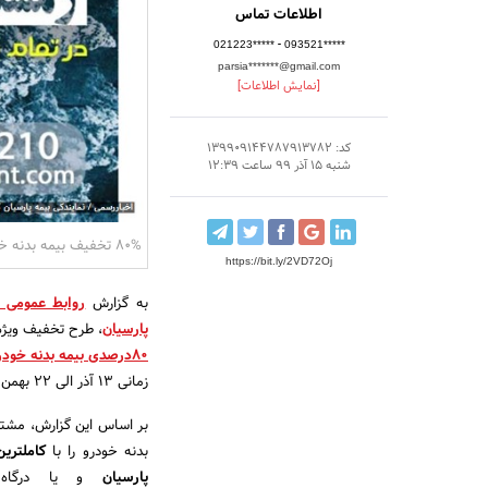
اطلاعات تماس
-
021223*****
093521*****
parsia*******@gmail.com
[نمایش اطلاعات]
کد: 139909144787913782
شنبه 15 آذر 99 ساعت 12:39
80% تخفیف بیمه بدنه خودرو توسط بیمه پارسیان نمایندگی رسمی کد 503683 ظهیری سروری تا 22 بهمن 1399
https://bit.ly/2VD72Oj
به گزارش
پارسیان
، طرح تخفیف‌ ویژه
80درصدی بیمه بدنه خودرو
زمانی 13 آذر الی 22 بهمن سال 99 برگزار می‌شود.
بر اساس این گزارش، مشتر
بدنه خودرو را با
کاملتری
پارسیان
و یا درگاه ا