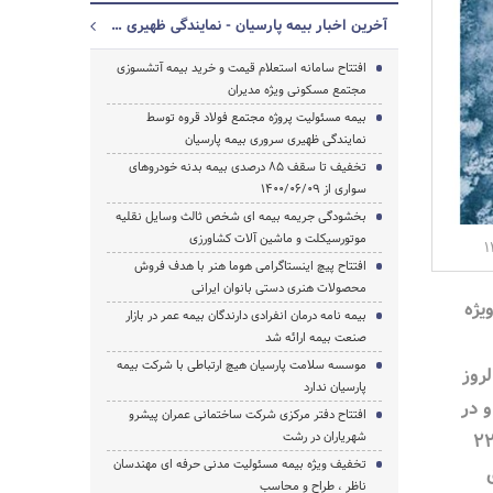
آخرین اخبار بیمه پارسیان - نمایندگی ظهیری سروری
افتتاح سامانه استعلام قیمت و خرید بیمه آتشسوزی
مجتمع مسکونی ویژه مدیران
بیمه مسئولیت پروژه مجتمع فولاد قروه توسط
نمایندگی ظهیری سروری بیمه پارسیان
جستجو
تخفیف‌ تا سقف 85 درصدی بیمه بدنه خودروهای
سواری از 1400/06/09
بخشودگی جریمه بیمه ای شخص ثالث وسایل نقلیه
موتورسیکلت و ماشین آلات کشاورزی
افتتاح پیچ اینستاگرامی هوما هنر با هدف فروش
محصولات هنری دستی بانوان ایرانی
 ویژه
بیمه نامه درمان انفرادی دارندگان بیمه عمر در بازار
صنعت بیمه ارائه شد
موسسه سلامت پارسیان هیچ ارتباطی با شرکت بیمه
روز
پارسیان ندارد
و در
افتتاح دفتر مرکزی شرکت ساختمانی عمران پیشرو
ه زمانی 13 آذر الی 22
شهریاران در رشت
تخفیف‌ ویژه بیمه مسئولیت مدنی حرفه ای مهندسان
ق
ناظر ، طراح و محاسب