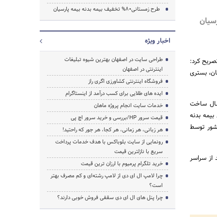
طرح زمستانی80% تخفیف بیمه بدنه بیمه پارسیان
سیان
اخبار ویژه
طراحی سایت در اصفهان بهترین شیوه تبلیغات
صریح کرد:
اینترنتی در اصفهان
ان، بستری
فروشگاه اینترنتی کشاورزی اگری راز
ایده های طلایی برای کسب درآمد از اینستاگرام
 سال ساخت
خدمات سایت انجام پروژه ماهان
یمه بدنه
قیمت سرور HP/بررسی و خرید سرور اچ پی
کشور توسط
هر زبانی، هر زمانی، هر کجا، هر جور که راحتید!
رونمایی از سایت بلوباکس با هدف خدمات پرداخت
سریع با نازلترین قیمت
 از سراسر
خرید تلگرام پرمیوم با ارزان ترین قیمت
چرا لامپ ال ای دی از لامپ رشته‌ای و کم مصرف بهتر
است؟
چرا پنل های ال ای دی سقفی فروش خوبی دارند؟