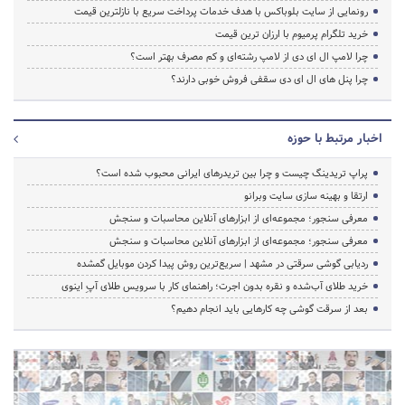
رونمایی از سایت بلوباکس با هدف خدمات پرداخت سریع با نازلترین قیمت
خرید تلگرام پرمیوم با ارزان ترین قیمت
چرا لامپ ال ای دی از لامپ رشته‌ای و کم مصرف بهتر است؟
چرا پنل های ال ای دی سقفی فروش خوبی دارند؟
اخبار مرتبط با حوزه
پراپ تریدینگ چیست و چرا بین تریدرهای ایرانی محبوب شده است؟
ارتقا و بهینه سازی سایت وبرانو
معرفی سنجور؛ مجموعه‌ای از ابزارهای آنلاین محاسبات و سنجش
معرفی سنجور؛ مجموعه‌ای از ابزارهای آنلاین محاسبات و سنجش
ردیابی گوشی سرقتی در مشهد | سریع‌ترین روش پیدا کردن موبایل گمشده
خرید طلای آب‌شده و نقره بدون اجرت؛ راهنمای کار با سرویس طلای آپِ اینوی
بعد از سرقت گوشی چه کارهایی باید انجام دهیم؟