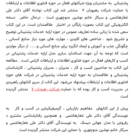
پشتیبانی به مشتریان ویژه شرکتهای فعال در حوزه فناوری اطلاعات و ارتباطات
با حمایت شرکت رهپویان 7 منتشر شد این کتاب نوشته آقای دکتر علی
غفارهاشمی و سرکار خانم نوشین منوچهری است . درحال حاضر نسخه
الکترونیکی این کتاب بصورت رایگان در اختیار علاقمندان است. در این کتاب
سعی شده با زبانی ساده تعاریف عمومی در حوزه ارایه خدمات پشتیبانی توضیح
و تشریح شود . شاخص های کلیدی ، مهارت های مورد نیاز منابع انسانی ،
چگونگی جذب و آموزش و ایجاد انگیزه برای منابع انسانی و...... از دیگر مواردی
است که توجه به آن جهت استاندارد سازی مدل ارایه خدمات پشتیبانی در
جستجو
کسب و کارهای فعال در حوزه فناوری اطلاعات و ارتباطات الزامی است . مطالعه
این کتاب به صاحبین کسب و کار ، مدیران ، مدیران پشتیبانی ، کارشناسان
پشتیبانی و علاقمندان به حوزه ارایه خدمات پشتیبانی در شرکت های حوزه
فناوری اطلاعات و ارتباطات پیشنهاد می‌شود. این کتاب از سری کتابهای راهبردی
در مدیریت کسب و کار بوده که با حمایت
شرکت رهپویان 7
منتشر گردیده
است
پیش از این کتابهای مفاهیم بازاریابی ، گیمیفیکیشن در کسب و کار به
نویسندگی آقای دکتر علی غفارهاشمی و همچنین رفتارشناسی مشتری د
رفروش با مدل جهانی دیسک به نویسندگی آقای دکتر علی غفارهاشمی و
سرکار خانم نوشین منوچهری با حماین این شرکت منتشر گردیده است