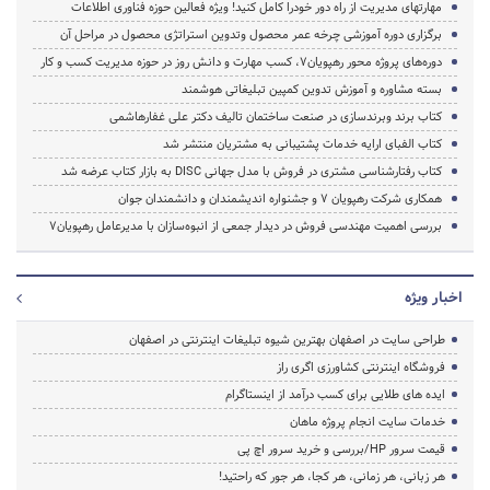
مهارتهای مدیریت از راه دور خودرا کامل کنید! ویژه فعالین حوزه فناوری اطلاعات
برگزاری دوره آموزشی چرخه عمر محصول وتدوین استراتژی محصول در مراحل آن
دوره‌های پروژه محور رهپویان7، کسب مهارت و دانش روز در حوزه مدیریت کسب و کار
بسته مشاوره و آموزش تدوین کمپین تبلیغاتی هوشمند
کتاب برند وبرند‌سازی در صنعت ساختمان تالیف دکتر علی غفارهاشمی
کتاب الفبای ارایه خدمات پشتیبانی به مشتریان منتشر شد
کتاب رفتارشناسی مشتری در فروش با مدل جهانی DISC به بازار کتاب عرضه شد
همکاری شرکت رهپویان 7 و جشنواره اندیشمندان و دانشمندان جوان
بررسی اهمیت مهندسی فروش در دیدار جمعی از انبوه‌سازان با مدیرعامل رهپویان7
اخبار ویژه
طراحی سایت در اصفهان بهترین شیوه تبلیغات اینترنتی در اصفهان
فروشگاه اینترنتی کشاورزی اگری راز
ایده های طلایی برای کسب درآمد از اینستاگرام
خدمات سایت انجام پروژه ماهان
قیمت سرور HP/بررسی و خرید سرور اچ پی
هر زبانی، هر زمانی، هر کجا، هر جور که راحتید!