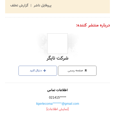
پروفایل ناشر
گزارش تخلف
درباره منتشر کننده:
شرکت تایگر
صفحه رسمی
دنبال کنید
اطلاعات تماس
021415*****
tigertecoma*******@gmail.com
[نمایش اطلاعات]