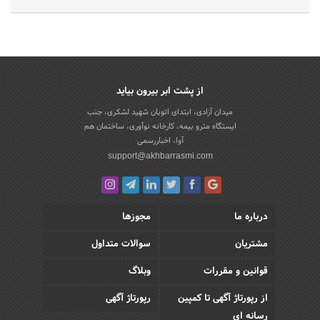
از پشت ابر بیرون بیاید
میدان آزادی، ابتدای اتوبان شهید لشکری، جنب
ایستگاه مترو بیمه، کارخانه نوآوری، ساختمان هم
آوا، اخباررسمی
support@akhbarrasmi.com
درباره ما
مجوزها
مشتریان
سوالات متداول
قوانین و مقررات
وبلاگ
از رپورتاژ آگهی تا کمپین
رپورتاژ آگهی
رسانه ای