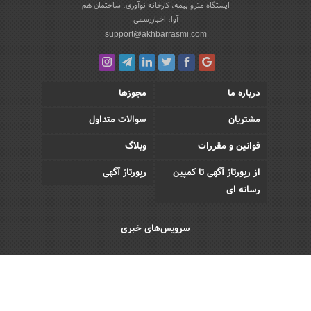
ایستگاه مترو بیمه، کارخانه نوآوری، ساختمان هم
آوا، اخباررسمی
support@akhbarrasmi.com
درباره ما
مجوزها
مشتریان
سوالات متداول
قوانین و مقررات
وبلاگ
از رپورتاژ آگهی تا کمپین
رپورتاژ آگهی
رسانه ای
سرویس‌های خبری
اقتصادی
اجتماعی
فرهنگی
ورزش