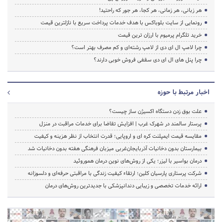
هر زبانی، هر زمانی، هر کجا، هر جور که راحتید!
رونمایی از سایت بلوباکس با هدف خدمات پرداخت سریع با نازلترین قیمت
خرید تلگرام پرمیوم با ارزان ترین قیمت
چرا لامپ ال ای دی از لامپ رشته‌ای و کم مصرف بهتر است؟
چرا پنل های ال ای دی سقفی فروش خوبی دارند؟
اخبار مرتبط با حوزه
علت بوق زدن دستگاه اکسیژن ساز چیست؟
پرستار سالمند در شهرک غرب | افزایش تقاضا برای خدمات مراقبت در منزل
مقایسه قیمت ایمپلنت کره ای و اروپایی؛ قدرت انتخاب از نظر هزینه و کیفیت
بیمارستان بدون دخانیات آذربایجان‌غربی میزبان فرهنگی هفته بدون دخانیات شد
درمان بواسیر با لیزر؛ یکی از روش‌های نوین درمان هموروئید
شرکت پرستاری پارسیان کلین؛ ارتقاء کیفیت زندگی با مراقبتی حرفه‌ای و دلسوزانه
ارائه خدمات تخصصی و زیبایی دندانپزشکی با جدیدترین روش‌های درمان