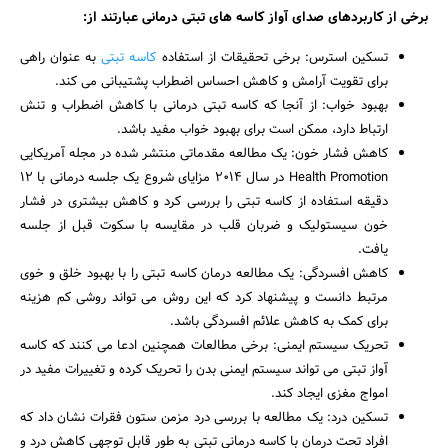
برخی از کاربردهای صدای آواز کاسه های تبتی درمانی عبارتند از:
تسکین استرس: برخی تحقیقات از استفاده
کاسه تبتی
به عنوان راهی
برای تقویت آرامش و کاهش احساس اضطراب پشتیبانی می کند.
بهبود خواب: از آنجا که کاسه تبتی درمانی با کاهش اضطراب و تنش
ارتباط دارد، ممکن است برای بهبود خواب مفید باشد.
کاهش فشار خون: یک مطالعه مقدماتی منتشر شده در مجله آمریکایی
Health Promotion در سال 2014 مزایای شروع یک جلسه درمانی با 12
دقیقه استفاده از کاسه تبتی را بررسی کرد و کاهش بیشتری در فشار
خون سیستولیک و ضربان قلب در مقایسه با سکوت قبل از جلسه
یافت.
کاهش افسردگی: یک مطالعه درمان کاسه تبتی را با بهبود خلق و خوی
مرتبط دانست و پیشنهاد کرد که این روش می تواند روشی کم هزینه
برای کمک به کاهش علائم افسردگی باشد.
تحریک سیستم ایمنی: برخی مطالعات همچنین ادعا می کنند که کاسه
آواز تبتی می تواند سیستم ایمنی بدن را تحریک کرده و تغییرات مفید در
امواج مغزی ایجاد کند.
تسکین درد: یک مطالعه با بررسی درد مزمن ستون فقرات نشان داد که
افراد تحت درمان با کاسه درمانی تبتی به طور قابل توجهی کاهش درد و