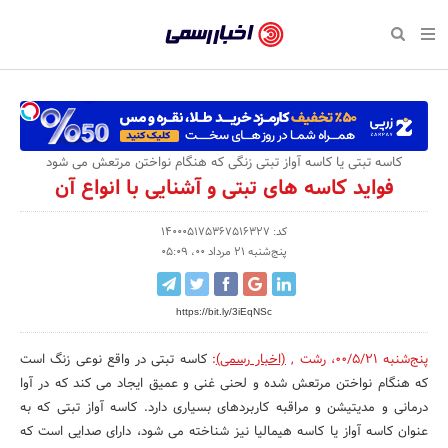
بازگشت
بازگشت
بازگشت
بازگشت
بازگشت
بازگشت
بازگشت
اخبار
رسمی
صفحه نخست پایگاه خبری
صفحه نخست ورزش
صفحه نخست رویداد
صفحه نخست فرهنگی
صفحه نخست اقتصادی
صفحه نخست اجتماعی
صفحه نخست سبک زندگی
-
اقتصادی
رسانه‌ها
تجارت و بازار
علم و آموزش
تازه‌های ورزش
حراج و تخفیف
سلامت و زیبایی
اخبار
اجتماعی
نشریات و کتاب
بهداشت و درمان
مکان‌های ورزشی
کارآفرینی و استارتاپ
روانشناسی و موفقیت
جشنواره، نمایشگاه و هما
کاسه تبتی یا کاسه آواز تبتی زنگی که هنگام نواختن مرتعش می شود
تایید
فواید کاسه های تبتی و آشنایی با انواع آن
شده
فرهنگی
مد و لباس
سینما و تئاتر
شهر و جامعه
تجهیزات ورزشی
مسابقه و فراخوان
نفت، انرژی و صنایع وابسته
شرکت‌ها،
کد: 140005175367516327
ورزش
موسیقی
باشگاه‌ها
حقوقی و قانون
سرگرمی و تفریح
تجارت الکترونیک و فناوری 
پنج‌شنبه 21 مرداد 00، 05:09
سازمان‌ها
سبک زندگی
صنعت و تولید
هنرهای تجسمی
دکوراسیون و منزل
گردشگری و میراث فرهنگی
و
https://bit.ly/3iEqNSc
روابط
رویداد
صنایع دستی
محیط زیست
کسب و کار و خرده فروشی
پنج‌شنبه 00/5/21
،
رشت
,
(اخبار رسمی)
:
کاسه تبتی در واقع نوعی زنگ است
عمومی‌ها
که هنگام نواختن مرتعش شده و لحنی غنی و عمیق ایجاد می کند که در آوا
تبلیغات و روابط عمومی
صنایع غذایی و کشاورزی
درمانی و مدیتیشن و مراقبه کاربردهای بسیاری دارد. کاسه آواز تبتی که به
کار و استخدام
عنوان کاسه آواز یا کاسه هیمالیا نیز شناخته می شود، دارای صدایی است که