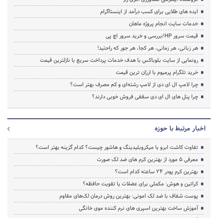
ایده های طلایی برای کسب درآمد از اینستاگرام
خدمات سایت انجام پروژه ماهان
قیمت سرور HP/بررسی و خرید سرور اچ پی
هر زبانی، هر زمانی، هر کجا، هر جور که راحتید!
رونمایی از سایت بلوباکس با هدف خدمات پرداخت سریع با نازلترین قیمت
خرید تلگرام پرمیوم با ارزان ترین قیمت
چرا لامپ ال ای دی از لامپ رشته‌ای و کم مصرف بهتر است؟
چرا پنل های ال ای دی سقفی فروش خوبی دارند؟
اخبار مرتبط با حوزه
تفاوت کاشت ابرو با میکروبلیدینگ و هاشور چیست؟ کدام گزینه بهتر است؟
معرفی 5 مورد از بهترین کرم های ضد لک صورت
بهترین کرم پودر 24 ساعته کدام است؟
کراتین و هوش: مکملی برای عضلات یا تقویت حافظه؟
پوست شفاف با ضد لک امونی: بهترین روش درمان لک‌های مقاوم
آموزش ساخت بهترین اسپری های نرم‌ کننده موی خانگی