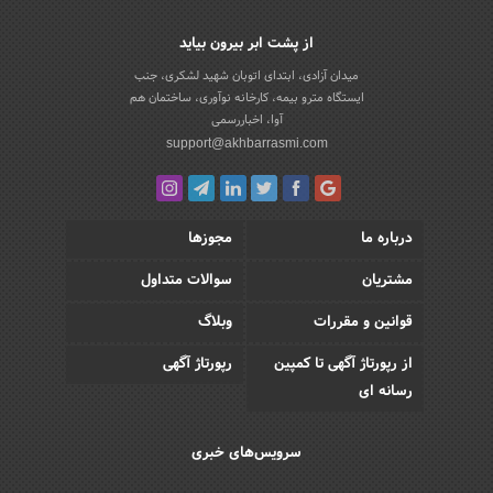
از پشت ابر بیرون بیاید
میدان آزادی، ابتدای اتوبان شهید لشکری، جنب
ایستگاه مترو بیمه، کارخانه نوآوری، ساختمان هم
آوا، اخباررسمی
support@akhbarrasmi.com
درباره ما
مجوزها
مشتریان
سوالات متداول
قوانین و مقررات
وبلاگ
از رپورتاژ آگهی تا کمپین
رپورتاژ آگهی
رسانه ای
سرویس‌های خبری