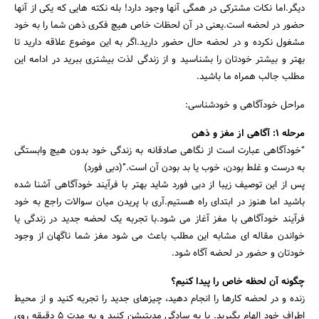
دیگر.اما نکات مشترکی در همگی آنها وجود دارد! بله نکته هایی که یکی از آنها
حضور در لحضه است.یعنی در آن لحظات خاص هیچ فکری ذهن شما را به خود
مشغول نکرده و در لحضه حال حضور دارید.اگر به این موضوع علاقه دارید تا
بهتر و بیشتر خودتان را بشناسید و از زندگی لذت بیشتری ببرید در ادامه این
مطلب جالب همراه ما باشید.
مراحل خودآگاهی و خودشناسی:
مرحله 1: آگاهی از مغز و ذهن
“خودآگاهی عبارت است از نگاهی صادقانه به زندگی خود بدون هیچ وابستگی
جستجو
به درست و غلط بودن، خوب یا بد بودن آن است.”(دبی فورد)
پس از این توصیف زیبا از دبی فورد شاید بهتر با فرآیند خودآگاهی آشنا شده
باشید اما هنوز در ابتدای راه هستیم.آری با پریدن میان سوالات راجع به خود
فرآیند خودآگاهی با مغز آغاز می شود.با تجربه یک لحضه جدید در زندگی یا
خواندن مقاله ای مشابه این مطلب باعث می شود مغز شما ناگهان از وجود
خودتان و حضور در لحضه آگاه شود.
چگونه آن لحظه خاص را پیدا کنیم؟
زنده و در لحضه کارها را انجام دهید، چیزهای جدید را تجربه کنید و از محیط
اطراف خود الهام بگیرید. یا به سادگی مدیتیشن کنید و به مدت 5 دقیقه روی