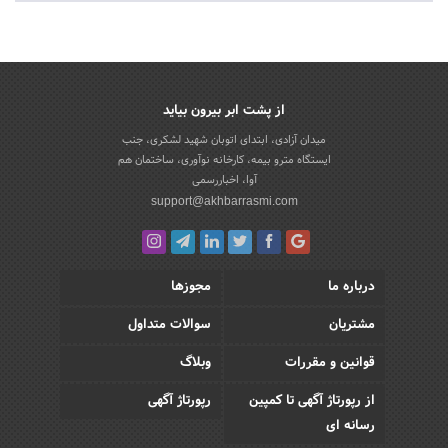
از پشت ابر بیرون بیاید
میدان آزادی، ابتدای اتوبان شهید لشکری، جنب
ایستگاه مترو بیمه، کارخانه نوآوری، ساختمان هم
آوا، اخباررسمی
support@akhbarrasmi.com
درباره ما
مجوزها
مشتریان
سوالات متداول
قوانین و مقررات
وبلاگ
از رپورتاژ آگهی تا کمپین
رپورتاژ آگهی
رسانه ای