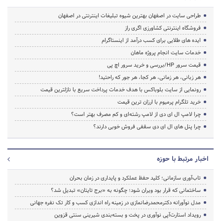
طراحی سایت در اصفهان بهترین شیوه تبلیغات اینترنتی در اصفهان
فروشگاه اینترنتی کشاورزی اگری راز
ایده های طلایی برای کسب درآمد از اینستاگرام
خدمات سایت انجام پروژه ماهان
قیمت سرور HP/بررسی و خرید سرور اچ پی
هر زبانی، هر زمانی، هر کجا، هر جور که راحتید!
رونمایی از سایت بلوباکس با هدف خدمات پرداخت سریع با نازلترین قیمت
خرید تلگرام پرمیوم با ارزان ترین قیمت
چرا لامپ ال ای دی از لامپ رشته‌ای و کم مصرف بهتر است؟
چرا پنل های ال ای دی سقفی فروش خوبی دارند؟
اخبار مرتبط با حوزه
تاب‌آوری سازمانی؛ کلید حفظ عملکرد و پایداری در زمان بحران
ساختمانی که قرار بود ویران شود؛ چگونه به «برج تایتان» تبدیل شد؟
مدل نوآورانه دکترمحمدرضانمازی در زمینه راه اندازی کسب و کار تک نفره جهانی
رویداد استارت‌آپی نوآوری در پخت و بسته‌بندی شیرینی سنتی قزوین