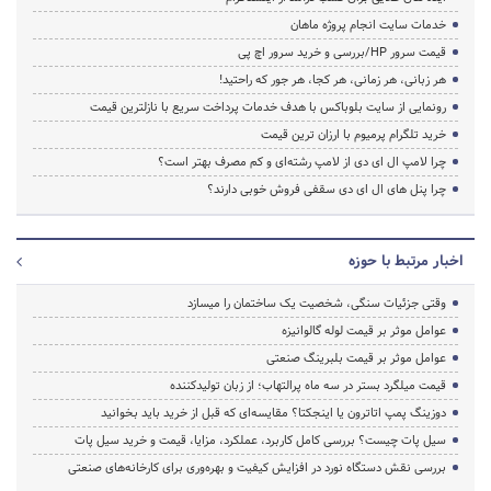
خدمات سایت انجام پروژه ماهان
قیمت سرور HP/بررسی و خرید سرور اچ پی
هر زبانی، هر زمانی، هر کجا، هر جور که راحتید!
رونمایی از سایت بلوباکس با هدف خدمات پرداخت سریع با نازلترین قیمت
خرید تلگرام پرمیوم با ارزان ترین قیمت
چرا لامپ ال ای دی از لامپ رشته‌ای و کم مصرف بهتر است؟
چرا پنل های ال ای دی سقفی فروش خوبی دارند؟
اخبار مرتبط با حوزه
وقتی جزئیات سنگی، شخصیت یک ساختمان را میسازد
عوامل موثر بر قیمت لوله گالوانیزه
عوامل موثر بر قیمت بلبرینگ صنعتی
قیمت میلگرد بستر در سه ماه پرالتهاب؛ از زبان تولیدکننده
دوزینگ پمپ اتاترون یا اینجکتا؟ مقایسه‌ای که قبل از خرید باید بخوانید
سیل پات چیست؟ بررسی کامل کاربرد، عملکرد، مزایا، قیمت و خرید سیل پات
بررسی نقش دستگاه نورد در افزایش کیفیت و بهره‌وری برای کارخانه‌های صنعتی