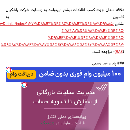
علاقه مندان جهت کسب اطلاعات بیشتر می‌توانند به وبسایت شرکت راشکیان
کاسپین به
نشانی
/ShowDetails/index/1127/%D8%B3%DB%8C%D8%B3%D8%AA%D9%85-
%D8%A2%D8%A8%D8%B2%DB%8C-
%D9%BE%D8%B1%D9%88%D8%B1%DB%8C-
%D9%85%D8%AF%D8%A7%D8%B1%D8%A8%D8%B3%D8%AA%D9%87-
)- مراجعه کنند.
(RAS
### پایان خبر رسمی