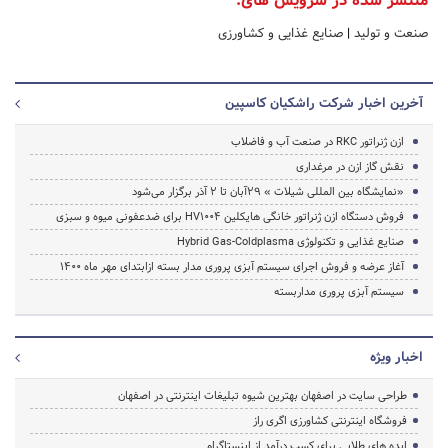
منتشر شده در سرویس های:
صنعت و تولید
|
صنایع غذایی و کشاورزی
آخرین اخبار شرکت راشکیان کاسپین
ازن ژنراتور RKC در صنعت آب و فاضلاب
نقش گاز ازن در مرغداری
«نمایشگاه بین المللی شیلات » 29آبان تا 2 آذر برگزار می‌شود
فروش دستگاه ازن ژنراتور خانگی هایکلین HV1004 برای ضدعفونی میوه و سبزی
صنایع غذایی و تکنولوژی Hybrid Gas-Coldplasma
آغاز عرضه و فروش اجرای سیستم آبزی پروری مدار بسته ازابتدای مهر ماه 1400
سیستم آبزی پروری مداربسته
اخبار ویژه
طراحی سایت در اصفهان بهترین شیوه تبلیغات اینترنتی در اصفهان
فروشگاه اینترنتی کشاورزی اگری راز
ایده های طلایی برای کسب درآمد از اینستاگرام