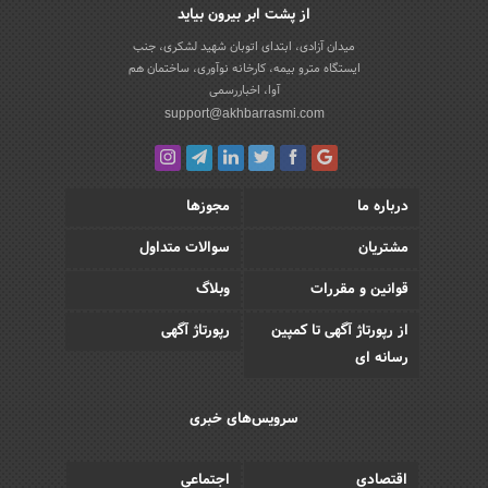
از پشت ابر بیرون بیاید
میدان آزادی، ابتدای اتوبان شهید لشکری، جنب
ایستگاه مترو بیمه، کارخانه نوآوری، ساختمان هم
آوا، اخباررسمی
support@akhbarrasmi.com
درباره ما
مجوزها
مشتریان
سوالات متداول
قوانین و مقررات
وبلاگ
از رپورتاژ آگهی تا کمپین
رپورتاژ آگهی
رسانه ای
سرویس‌های خبری
اقتصادی
اجتماعی