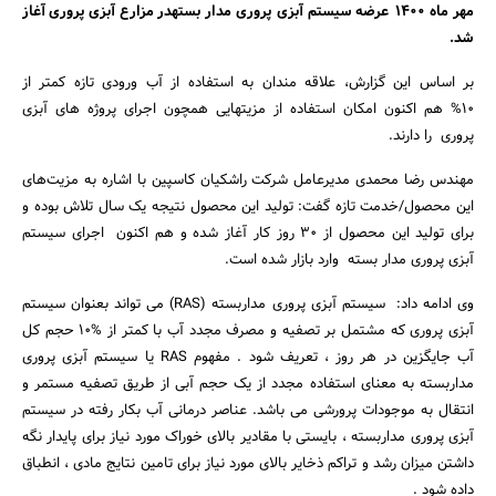
مهر ماه 1400 عرضه سیستم آبزی پروری مدار بستهدر مزارع آبزی پروری آغاز
شد.
بر اساس این گزارش، علاقه مندان به استفاده از آب ورودی تازه کمتر از
10% هم اکنون امکان استفاده از مزیتهایی همچون اجرای پروژه های آبزی
پروری را دارند.
مهندس رضا محمدی مدیرعامل شرکت راشکیان کاسپین با اشاره به مزیت‌های
این محصول/خدمت تازه گفت: تولید این محصول نتیجه یک سال تلاش بوده و
برای تولید این محصول از 30 روز کار آغاز شده و هم اکنون اجرای سیستم
جستجو
آبزی پروری مدار بسته وارد بازار شده است.
وی ادامه داد: سیستم آبزی پروری مداربسته (RAS) می تواند بعنوان سیستم
آبزی پروری که مشتمل بر تصفیه و مصرف مجدد آب با کمتر از %10 حجم کل
آب جایگزین در هر روز ، تعریف شود . مفهوم RAS یا سیستم آبزی پروری
مداربسته به معنای استفاده مجدد از یک حجم آبی از طریق تصفیه مستمر و
انتقال به موجودات پرورشی می باشد. عناصر درمانی آب بکار رفته در سیستم
آبزی پروری مداربسته ، بایستی با مقادیر بالای خوراک مورد نیاز برای پایدار نگه
داشتن میزان رشد و تراکم ذخایر بالای مورد نیاز برای تامین نتایج مادی ، انطباق
داده شود .