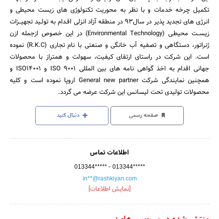
تکمیل چرخه خدمات و با نظر به محوریت تکنولوژی های زیست محیطی و
انرژی های تجدید پذیر در سال93 در منطقه آزاد انزلی اقـدام به تولـید تجهیــزات
زیســت محیطـی (Environmental Technology) در این خصوص ازجمله ازن
ژنراتور، دستگاهی و تصفیه آب خانگی و صنعتی با نام تجاری (R.K.C) نموده
است. این شرکت در راستای ارتقای کیفیت، سهولت و همتراز با محصولات
جهانی اقدام به اخذ گواهی نامه های بین المللی ISO 9001 و ISO14001 و
همچنین نمایندگی شرکت General new partner اروپا نموده است و کلیه
محصولات تولیدی تحت لیسانس این شرکت عرضه می گردد.
صفحه رسمی
دنبال کنید
اطلاعات تماس
-
013344*****
013344*****
in**@rashkiyan.com
[نمایش اطلاعات]