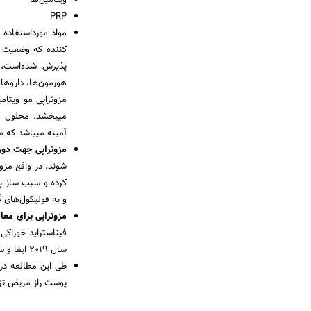
ویتامین‌ها
PRP
پذیرش شد‌ه‌است، 
هورمون‌ها، داروها،
مزوتراپی مو ویتام
میبخشد. محلول مز
آمینه میباشد که م
مزوتراپی جهت دور
شوند. در واقع مزو
کرده و سبب ساز پر
و به فولیکول‌های
مزوتراپی برای معا
فیناستراید خوراکی
سال ۲۰۱۹ ایفا و سود آن در نوشته ی علمی‌ای در تارنما Wiley Online Library، منتشر شد.
طی این مطالعه درب
پوست راز مریض تز