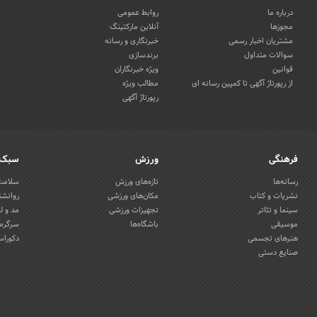
درباره ما
روابط عمومی
مجوزها
آنلاین مارکتینگ
مشتریان اخبار رسمی
خبرنگاری و رسانه
سوالات متداول
برندسازی
قوانین
ویژه خبرنگاران
از رپورتاژ آگهی تا کمپین رسانه ای
مطالب ویژه
رپورتاژ آگهی
فرهنگی
ورزش
سبک 
رسانه‌ها
تازه‌های ورزش
سلامت 
نشریات و کتاب
مکان‌های ورزشی
روانشن
سینما و تئاتر
تجهیزات ورزشی
مد و ل
موسیقی
باشگاه‌ها
سرگرمی
هنرهای تجسمی
دکوراس
صنایع دستی