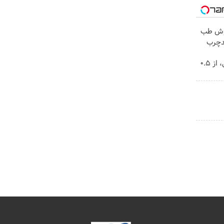
روش طب
بدچرب
خرید شمش پلمپ طلاسی، از ۰.۵