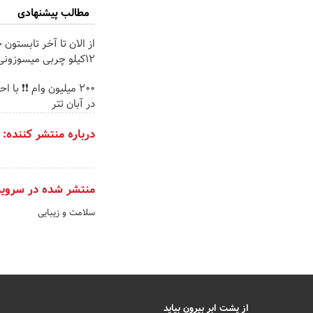
مطالب پیشنهادی
از الان تا آخر تابستون 
12کیلو چربی میسوزونی🧨
200 میلیون وام ❗❗ با 
در آبان تتر
درباره منتشر کننده:
منتشر شده در سروی
سلامت و زیبایی
از پشت ابر بیرون بیاید