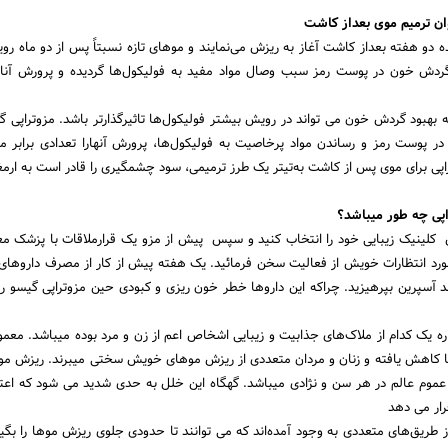
ان ترمیم موی بعداز کاشت
ه دو هفته بعداز کاشت آغاز به ریزش می‌نمایند و موهای تازه نسبتاً پس از دو ماه 
. گردش خون در پوست رمز سبب وصال مواد مفید به فولیکول‌ها گردیده و پرورش آنان
 بهبود گردش خون می تواند در رویش بیشتر فولیکول‌ها تاثیرگذارتر باشد. مزوتراپی گی
 پوست رمز و رساندن مواد پرخاصیت به فولیکول‌ها، پرورش آنها‌را تعدادی برابر می‌
پی برای موی پس از کاشت به‌تیتر یک طرز ترمیمی، سود چشمگیری را قادر است به ارمغا
اپی چه طور میباشد؟
ل کلینیک زیبایی خود را انتخاب کنید و سپس پیش از مزو یک قرارملاقات با پزشک مع
ورد انتظارات خویش از فعالیت سخن فرمائید. یک هفته پیش از کار از مصرف داروهای
د آسپرین بپرهیزید. چراکه این داروها خطر خون ریزی و کبودی حین مزوتراپی گیسو رمز 
یک کدام از ملاک‌های جذابیت و زیبایی اشخاص اعم از زن و مرد بوده میباشد. معمولا 
کاهش یافته و زنان و مردان متعددی از ریزش موهای خویش سختی میبرند. ریزش موی
 عموم عالم در هر سن و نژادی میباشد. گهگاه این خلل به حدی شدید می شود که اعت
رار می دهد
وز طریق‌های متعددی به وجود آمده‌اند که می توانند تا حدودی جلوی ریزش موها را بگیرند