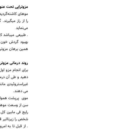
مزوتراپی تحت عنو
موهای کاشته‌گردید
را از راز میگیرند
می‌نماید
. طبیعی میباشد که
بهبود گردش خون در
همین برهان مزوترا
روند درمانی مزوتر
برای انجام مزو او
دهید و طی آن درم
غیراستروئیدی مانن
می دهند.
موی پرپشت همواره 
سن از وسعت موها 
رایج فی مابین کل
شخص را زیر‌تاثیر ق
. از قبل تا به امر