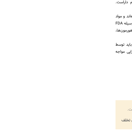
م داراست.
اد اساسی که بوسیله FDA پذیرش گردیده‌اند و مواد
تکمیل کننده که حالت جانور را بهبود می بخشند، تقسیم‌بندی کرد. لزوم این مواد در مزوتراپی موی به وسیله FDA
هورمون‌ها،
باید توسط
پی مواجه
ت.
تخلف