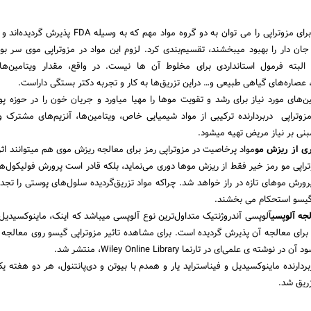
مواد مورداستفاده برای مزوتراپی را می توان به دو گروه مواد مهم که به وس
البته فرمول استانداردی برای مخلوط آن ها نیست. در واقع، مقدار ویتامین‌ها، 
 عصاره‌های گیاهی طبیعی و… در‌این تزریق‌ها به کار و تجربه دکتر بستگی داراست.
ین‌های مورد نیاز برای رشد و تقویت موها را مهیا میاورد و جریان خون را در حوزه‌ پ
وتراپی دربردارنده ترکیبی از مواد شیمیایی خاص، ویتامین‌ها، آنزیم‌های مشترک 
بنی بر نیاز مریض تهیه میشود.
ی از ریزش مو
مواد پرخاصیت در مزوتراپی رمز برای معالجه ریزش موی هم میتوانند اثر 
تراپی مو رمز خیر فقط از ریزش موها دوری می‌نماید، بلکه قادر است پرورش فولیکول‌ها
ورش موهای تازه در راز خواهد شد. چراکه مواد تزریق‌گردیده سلول‌های پوستی را تجدید
 گیسو استحکام می بخشند.
لجه آلوپسی
آلوپسی آندروژنتیک متداول‌ترین نوع آلوپسی میباشد که اینک، ماینوکسیدی
 برای معالجه آن پذیرش گردیده است. برای مشاهده تاثیر مزوتراپی گیسو روی معالجه 
ردارنده ماینوکسیدیل و فیناستراید یار و همدم با بیوتن و دی‌پانتنول، هر دو هفته ی
ریق شد.