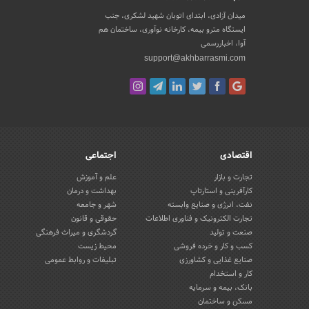
میدان آزادی، ابتدای اتوبان شهید لشکری، جنب
ایستگاه مترو بیمه، کارخانه نوآوری، ساختمان هم
آوا، اخباررسمی
support@akhbarrasmi.com
اقتصادی
اجتماعی
تجارت و بازار
علم و آموزش
کارآفرینی و استارتاپ
بهداشت و درمان
نفت، انرژی و صنایع وابسته
شهر و جامعه
تجارت الکترونیک و فناوری اطلاعات
حقوقی و قانون
صنعت و تولید
گردشگری و میراث فرهنگی
کسب و کار و خرده فروشی
محیط زیست
صنایع غذایی و کشاورزی
تبلیغات و روابط عمومی
کار و استخدام
بانک، بیمه و سرمایه
مسکن و ساختمان