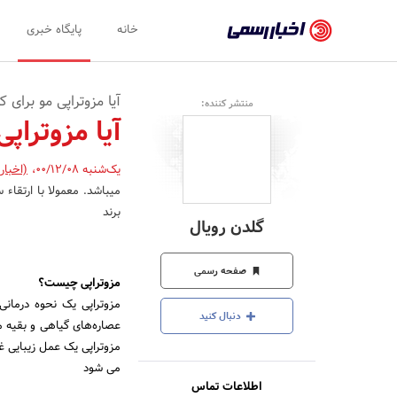
اخبار
خانه
پایگاه خبری
رسمی
-
آیا مزوتراپی مو برا
منتشر کننده:
اخبار
آیا مزوترا
تایید
یک‌شنبه 00/12/08
،
(اخبار
شده
میباشد. معمولا با ارتقا
شرکت‌ها،
برند
گلدن رویال
سازمان‌ها
و
صفحه رسمی
مزوتراپی چیست؟
روابط
مزوتراپی یک نحوه درمانی 
دنبال کنید
عصاره‌های گیاهی و بقیه م
عمومی‌ها
مزوتراپی یک عمل زیبایی غی
می شود
اطلاعات تماس