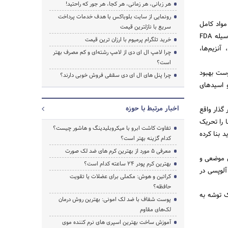
هر زبانی، هر زمانی، هر کجا، هر جور که راحتید!
رونمایی از سایت بلوباکس با هدف خدمات پرداخت
یله FDA پذیرش گردیده‌اند و مواد کامل
سریع با نازلترین قیمت
کننده که وضعیت جان دار را بهبود میبخشند، تقسیم‌بندی کرد. لزوم این مواد در مزوتراپی موی سر بوسیله FDA
خرید تلگرام پرمیوم با ارزان ترین قیمت
آنزیم‌ها،
چرا لامپ ال ای دی از لامپ رشته‌ای و کم مصرف بهتر
است؟
وست بهبود
چرا پنل های ال ای دی سقفی فروش خوبی دارند؟
و اسیدهای
اخبار مرتبط با حوزه
گذار واقع
 را تحریک
تفاوت کاشت ابرو با میکروبلیدینگ و هاشور چیست؟
 بنا کرده
کدام گزینه بهتر است؟
معرفی 5 مورد از بهترین کرم های ضد لک صورت
ل موضعی و
بهترین کرم پودر 24 ساعته کدام است؟
آلوپسی در
کراتین و هوش: مکملی برای عضلات یا تقویت
حافظه؟
ک توشه به
پوست شفاف با ضد لک امونی: بهترین روش درمان
لک‌های مقاوم
آموزش ساخت بهترین اسپری های نرم‌ کننده موی