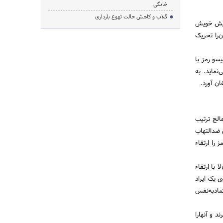
خانگی
گلاب و کاهش حالت تهوع بارداری
رویش خویش
‌را تحریک
سو رمز با
نماید. به
ن آورد.
الج ترتیب
 ضدالتهاب
را ارتقاء
با ارتقاء
 یک ایراد
مادبه‌نفس
 و آنها‌را