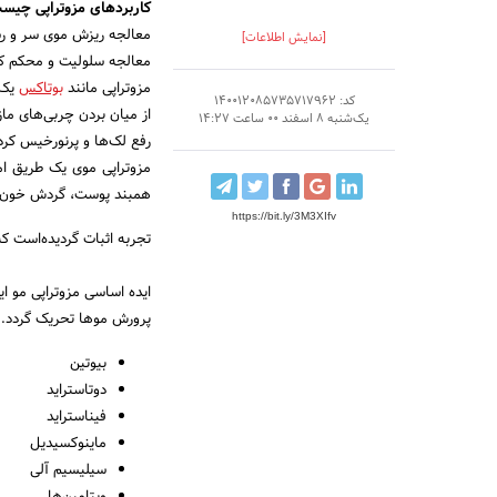
کاربردهای مزوتراپی چیس
معالجه ریزش موی سر و رش
[نمایش اطلاعات]
معالجه سلولیت و محکم کر
مزوتراپی مانند
بوتاکس
یک 
کد: 140012085735717962
از میان بردن چربی‌های ما
یک‌شنبه 8 اسفند 00 ساعت 14:27
رفع لک‌ها و پر‌نور‌خیس کر
مزوتراپی موی یک طریق امر
همبند پوست، گردش خون و 
https://bit.ly/3M3XIfv
تجربه اثبات گردیده‌است که
ایده اساسی مزوتراپی مو ای
پرورش موها تحریک گردد. بر
بیوتین
دوتاستراید
فیناستراید
ماینوکسیدیل
سیلیسیم آلی