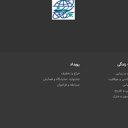
زندگی
رویداد
و زیبایی
حراج و تخفیف
اسی و موفقیت
جشنواره، نمایشگاه و همایش
باس
مسابقه و فراخوان
 و تفریح
یون و منزل