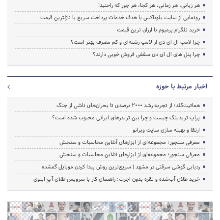
هر زبانی، هر زمانی، هر کجا، هر جور که راحتید!
رونمایی از سایت بلوباکس با هدف خدمات پرداخت سریع با نازلترین قیمت
خرید تلگرام پرمیوم با ارزان ترین قیمت
چرا لامپ ال ای دی از لامپ رشته‌ای و کم مصرف بهتر است؟
چرا پنل های ال ای دی سقفی فروش خوبی دارند؟
اخبار مرتبط با حوزه
هماتیت‌گلد؛ از تجربه رشد ۲۰۰۰ درصدی تا بحران‌های ناشی از جنگ
پراپ تریدینگ چیست و چرا بین تریدرهای ایرانی محبوب شده است؟
ارتقا و بهینه سازی سایت وبرانو
معرفی سنجور؛ مجموعه‌ای از ابزارهای آنلاین محاسبات و سنجش
معرفی سنجور؛ مجموعه‌ای از ابزارهای آنلاین محاسبات و سنجش
ردیابی گوشی سرقتی در مشهد | سریع‌ترین روش پیدا کردن موبایل گمشده
خرید طلای آب‌شده و نقره بدون اجرت؛ راهنمای کار با سرویس طلای آپِ اینوی