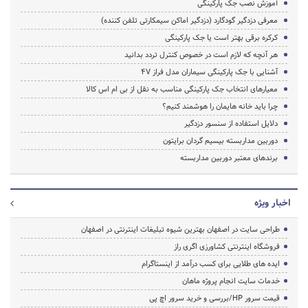
آموزش نصب جک پارکینگی
معرفی دزدگیر گودگارد (دزدگیر اماکن سیمکارتی تلفن کننده)
کرکره برقی بهتر است یا جک پارکینگی
هر آنچه که لازم است در خصوص کنترل تردد بدانید
آشنایی با جک پارکینگی سیماران مدل فراز 4V
معیارهای انتخاب جک پارکینگی مناسب به نقل از بی ام اس کالا
چرا باید خانه هایمان را هوشمند کنیم؟
دلایل استفاده از سنسور دزدگیر
دوربین مداربسته بیسیم گردان برایتون
برندهای معتبر دوربین مداربسته
اخبار ویژه
طراحی سایت در اصفهان بهترین شیوه تبلیغات اینترنتی در اصفهان
فروشگاه اینترنتی کشاورزی اگری راز
ایده های طلایی برای کسب درآمد از اینستاگرام
خدمات سایت انجام پروژه ماهان
قیمت سرور HP/بررسی و خرید سرور اچ پی