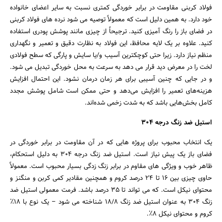
فولاد کربنی مقاومت در برابر خوردگی کمتری نسبت به سایر اعضای خانواده
خود دارد. به همین دلیل است که معمولاً توصیه می شود نرده های فولاد کربنی
در فضای باز را رنگ آمیزی کنید. ترجیحاً از چیزی مانند پوشش پودری استفاده
کنید. علاوه بر یک لایه محافظ، این فولاد به نظارت دقیق و تعمیر و نگهداری
منظم نیاز دارد. زیرا حتی کوچکترین آسیب و/یا سایش و پارگی که سطح فولادی
لخت را در معرض دید قرار می دهد به سرعت به محل خوردگی تبدیل می شود.
و در جایی که چنین آسیبی برای هر زمان درمان نشود. این احتمال افزایش
هزینه‌های تعمیر را افزایش می‌دهد و حتی ممکن است شامل پوشش مجدد
کامل بخش‌هایی باشد که به شدت زخمی شده‌اند.
استیل ضد زنگ درجه 304
یک انتخاب محبوب برای پروژه هایی که در آن مقاومت در برابر خوردگی در
فضای باز یک پیش نیاز است. استیل ضد زنگ درجه 304 به دلیل استحکام،
ظاهر خوب و ویژگی های مقاوم در برابر زنگ زدگی بسیار محبوب است. معمولاً
حاوی چیزی بین 16 تا 24 درصد کروم و همچنین مقادیر کمی کربن و منگنز و
محتوای نیکل است. که می تواند تا 35 درصد باشد. فرمت معمولی استیل ضد
زنگ 304 به عنوان استیل ضد زنگ 18/8 شناخته می شود – یک نوع با 18٪
کروم و محتوای نیکل 8٪.