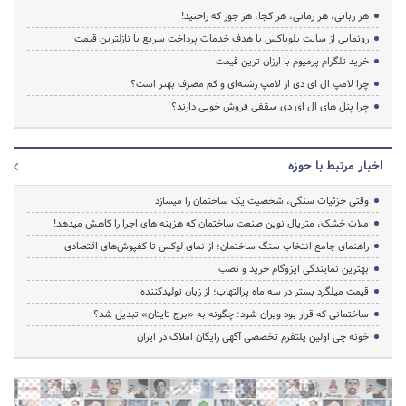
هر زبانی، هر زمانی، هر کجا، هر جور که راحتید!
رونمایی از سایت بلوباکس با هدف خدمات پرداخت سریع با نازلترین قیمت
خرید تلگرام پرمیوم با ارزان ترین قیمت
چرا لامپ ال ای دی از لامپ رشته‌ای و کم مصرف بهتر است؟
چرا پنل های ال ای دی سقفی فروش خوبی دارند؟
اخبار مرتبط با حوزه
وقتی جزئیات سنگی، شخصیت یک ساختمان را میسازد
ملات خشک، متریال نوین صنعت ساختمان که هزینه‌ های اجرا را کاهش میدهد!
راهنمای جامع انتخاب سنگ ساختمان؛ از نمای لوکس تا کفپوش‌های اقتصادی
بهترین نمایندگی ایزوگام خرید و نصب
قیمت میلگرد بستر در سه ماه پرالتهاب؛ از زبان تولیدکننده
ساختمانی که قرار بود ویران شود؛ چگونه به «برج تایتان» تبدیل شد؟
خونه چی اولین پلتفرم تخصصی آگهی رایگان املاک در ایران