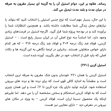
رساند. علاوه بر این، دوام استیل آن را به گزینه ای بسیار مقرون به صرفه
در میان مدت و بلند مدت تبدیل می کند.
با این حال، بسیار مهم است که نوع جنس استیلی را انتخاب کنید که بتواند با
نیازهای محل زندگی شما مطابقت داشته باشد. و همچنین انتظارات شما را
برآورده کند و در بودجه پروژه شما قرار گیرد. اگرچه استیل در فرمت‌های زیادی
وجود دارد. اما اساساً سه نوع اصلی آن در ایران بسیار رایج است : – استیل
کربنی، فولاد ضد زنگ درجه 304 و فولاد ضد زنگ درجه 316 – که هر کدام
دارای خواص متفاوتی هستند. بنابراین در اینجا نگاهی به این گزینه ها و نکات
اصلی که باید قبل از انتخاب خود در نظر بگیرید، آورده شده است.
استیل کربن (220)
استیل کربنی یا همان 220 خودمان بدون شک مقرون به صرفه ترین انتخاب
است و مطمئناً به اندازه کافی قوی است که برای نرده ها و نرده های بیرونی
استفاده شود. فرآیند تولید دارای یک جزء کربن تا 2٪ است و این همان چیزی
است که به فولاد کربنی استحکام و سختی مشخصه آن را می دهد. اما علیرغم
جستجو
اینکه یک محصول نسبتا ارزان است، فولاد کربنی – به ویژه در مکان های
بیرونی در معرض دید – دارای معایبی نیز هست.