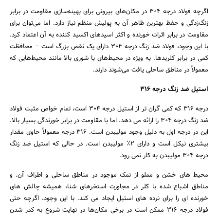
اگرچه فولاد درجه 304 در مکان‌های بیرونی برای بهینه‌سازی مقاومت در برابر
زنگ‌زدگی و حفظ بهترین ظاهر آن به پولیش منظم نیاز دارد. اما می‌توان برای
مقاومت در برابر اثرات خورنده و اکثر اسیدهای اکسید کننده به آن اعتماد کرد.
با این وجود، فولاد ضد زنگ درجه 304 دارای یک نقص بزرگ است – محافظت
کمی در برابر کلریدها. به ویژه در محیط‌های با شوری بالا مانند محیط‌هایی که
معمولاً در مناطق ساحلی یافت می‌شوند دارند.
استیل ضد زنگ درجه 316
درجه 316 که کمی گران تر از استیل درجه 304 است، تمام خواص مثبت فولاد
ضد زنگ درجه 304 را ارائه می دهد. اما با مقاومت در برابر خورندگی بسیار بالا.
این در درجه اول به دلیل وجود مولیبدن است. 316 درجه معمولاً حاوی مقدار
بیشتری نیکل است و دارای 2٪ مولیبدن است. در حالی که استیل ضد زنگ
درجه 304 مولیبدن به کار نمی رود.
محیط های خشن و مملو از نمک موجود در مناطق ساحلی و اطراف آن. و
مناطق اشباع شده با کلر در مجاورت استخرهای شنا، همیشه چالش های
خورنده ای را برای نرده های استیل ایجاد می کند. با این وجود، اگرچه حتی
فولاد درجه 316 ممکن است در برخی مکان‌ها در نهایت شروع به کدر شدن