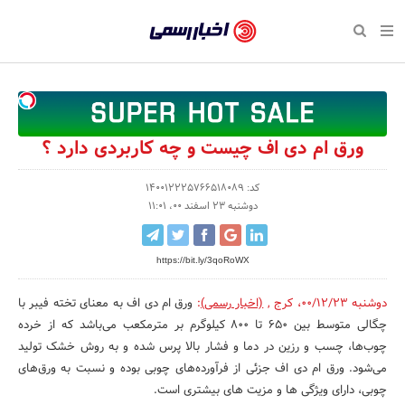
بازگشت
بازگشت
بازگشت
بازگشت
بازگشت
بازگشت
بازگشت
اخبار
رسمی
صفحه نخست پایگاه خبری
صفحه نخست ورزش
صفحه نخست رویداد
صفحه نخست فرهنگی
صفحه نخست اقتصادی
صفحه نخست اجتماعی
صفحه نخست سبک زندگی
-
اقتصادی
رسانه‌ها
تجارت و بازار
علم و آموزش
تازه‌های ورزش
حراج و تخفیف
سلامت و زیبایی
اخبار
اجتماعی
نشریات و کتاب
بهداشت و درمان
مکان‌های ورزشی
کارآفرینی و استارتاپ
روانشناسی و موفقیت
جشنواره، نمایشگاه و هما
ورق ام دی اف چیست و چه کاربردی دارد ؟
تایید
شده
فرهنگی
مد و لباس
سینما و تئاتر
شهر و جامعه
تجهیزات ورزشی
مسابقه و فراخوان
نفت، انرژی و صنایع وابسته
کد: 140012225766518089
دوشنبه 23 اسفند 00، 11:01
شرکت‌ها،
ورزش
موسیقی
باشگاه‌ها
حقوقی و قانون
سرگرمی و تفریح
تجارت الکترونیک و فناوری 
سازمان‌ها
https://bit.ly/3qoRoWX
سبک زندگی
صنعت و تولید
هنرهای تجسمی
دکوراسیون و منزل
گردشگری و میراث فرهنگی
و
روابط
دوشنبه 00/12/23
،
کرج
,
(اخبار رسمی)
:
ورق ام دی اف به‌ معنای تخته فیبر با
رویداد
صنایع دستی
محیط زیست
کسب و کار و خرده فروشی
چگالی متوسط بین ۶۵۰ تا ۸۰۰ کیلوگرم بر مترمکعب می‌باشد که از خرده
عمومی‌ها
چوب‌ها، چسب و رزین در دما و فشار بالا پرس شده و به روش خشک تولید
تبلیغات و روابط عمومی
صنایع غذایی و کشاورزی
می‌شود. ورق ام دی اف جزئی از فرآورده‌های چوبی بوده و نسبت‌ به ورق‌های
کار و استخدام
چوبی، دارای ویژگی‌ ها و مزیت‌ های بیشتری است.