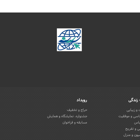
زندگی
رویداد
و زیبایی
حراج و تخفیف
اسی و موفقیت
جشنواره، نمایشگاه و همایش
باس
مسابقه و فراخوان
 و تفریح
یون و منزل