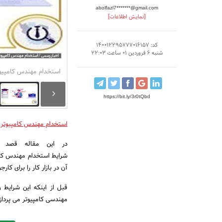
abolfazl7*******@gmail.com
[نمایش اطلاعات]
کد: 140012295777016157
شنبه 6 فروردین 01 ساعت 22:03
استخدام مهندس کامپیو
https://bit.ly/3r0tQbd
استخدام مهندس کامپیوتر
در این مقاله قصد د
شرایط استخدام مهندس کام
آن در بازار کار را برای ک
قبل از اینکه این شرایط
مهندسی کامپیوتر می پرداز