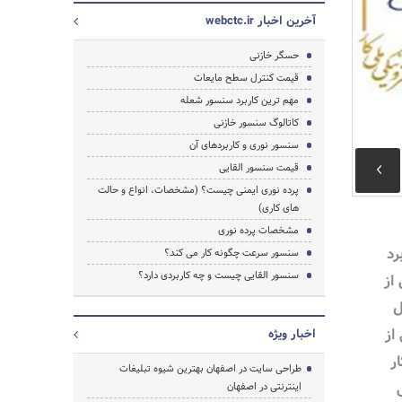
آخرین اخبار webctc.ir
حسگر خازنی
قیمت کنترل سطح مایعات
مهم ترین کاربرد سنسور شعله
کاتالوگ سنسور خازنی
سنسور نوری و کاربردهای آن
قیمت سنسور القایی
جستجو
پرده نوری ایمنی چیست؟ (مشخصات، انواع و حالت
های کاری)
مشخصات پرده ­نوری
رد
سنسور سرعت چگونه کار می کند؟
سنسور القایی چیست و چه کاربردی دارد؟
از
ل
از
اخبار ویژه
ار
طراحی سایت در اصفهان بهترین شیوه تبلیغات
اینترنتی در اصفهان