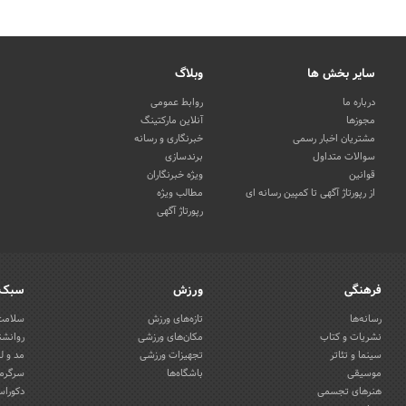
سایر بخش ها
وبلاگ
درباره ما
روابط عمومی
مجوزها
آنلاین مارکتینگ
مشتریان اخبار رسمی
خبرنگاری و رسانه
سوالات متداول
برندسازی
قوانین
ویژه خبرنگاران
از رپورتاژ آگهی تا کمپین رسانه ای
مطالب ویژه
رپورتاژ آگهی
فرهنگی
ورزش
سبک 
رسانه‌ها
تازه‌های ورزش
سلامت 
نشریات و کتاب
مکان‌های ورزشی
روانشن
سینما و تئاتر
تجهیزات ورزشی
مد و ل
موسیقی
باشگاه‌ها
سرگرمی
هنرهای تجسمی
دکوراس