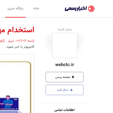
اخبار
خانه
پایگاه خبری
رسمی
-
استخدام مه
منتشر کننده:
اخبار
شنبه 01/1/06
،
تبریز
,
(اخب
تایید
کامپیوتر با خبر شوید.
شده
شرکت‌ها،
webctc.ir
سازمان‌ها
و
صفحه رسمی
روابط
دنبال کنید
عمومی‌ها
اطلاعات تماس