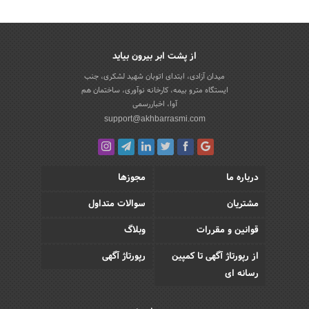
از پشت ابر بیرون بیاید
میدان آزادی، ابتدای اتوبان شهید لشکری، جنب
ایستگاه مترو بیمه، کارخانه نوآوری، ساختمان هم
آوا، اخباررسمی
support@akhbarrasmi.com
درباره ما
مجوزها
مشتریان
سوالات متداول
قوانین و مقررات
وبلاگ
از رپورتاژ آگهی تا کمپین
رپورتاژ آگهی
رسانه ای