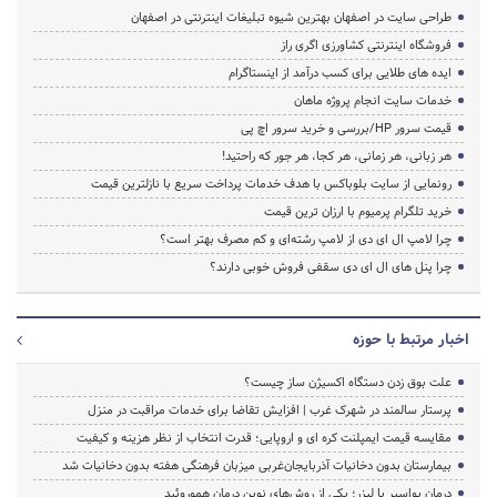
طراحی سایت در اصفهان بهترین شیوه تبلیغات اینترنتی در اصفهان
فروشگاه اینترنتی کشاورزی اگری راز
ایده های طلایی برای کسب درآمد از اینستاگرام
خدمات سایت انجام پروژه ماهان
قیمت سرور HP/بررسی و خرید سرور اچ پی
هر زبانی، هر زمانی، هر کجا، هر جور که راحتید!
رونمایی از سایت بلوباکس با هدف خدمات پرداخت سریع با نازلترین قیمت
خرید تلگرام پرمیوم با ارزان ترین قیمت
چرا لامپ ال ای دی از لامپ رشته‌ای و کم مصرف بهتر است؟
چرا پنل های ال ای دی سقفی فروش خوبی دارند؟
اخبار مرتبط با حوزه
علت بوق زدن دستگاه اکسیژن ساز چیست؟
پرستار سالمند در شهرک غرب | افزایش تقاضا برای خدمات مراقبت در منزل
مقایسه قیمت ایمپلنت کره ای و اروپایی؛ قدرت انتخاب از نظر هزینه و کیفیت
بیمارستان بدون دخانیات آذربایجان‌غربی میزبان فرهنگی هفته بدون دخانیات شد
درمان بواسیر با لیزر؛ یکی از روش‌های نوین درمان هموروئید