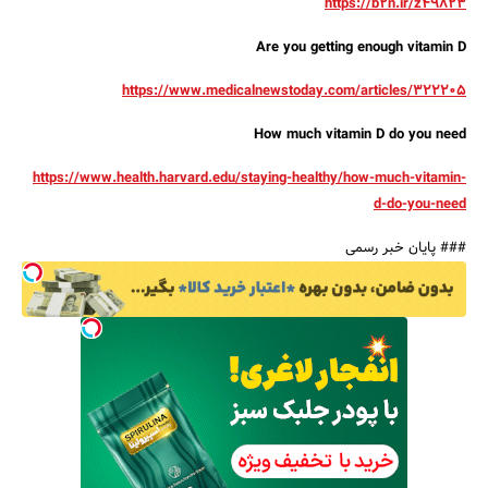
https://b2n.ir/z49823
Are you getting enough vitamin D
https://www.medicalnewstoday.com/articles/322205
How much vitamin D do you need
https://www.health.harvard.edu/staying-healthy/how-much-vitamin-
d-do-you-need
### پایان خبر رسمی