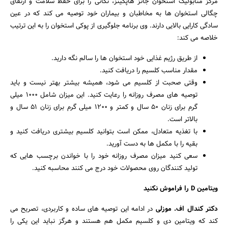
مرکز متابولیک استخوان جانز هاپکینز، نکاتی را برای حفظ سلامت و ارتقای
چگالی استخوان ها به مخاطبان و بیماران خود توصیه می کند که در عین
سادگی کارایی بالایی دارند. وی برنامه جلوگیری از پوکی استخوان را به این ترتیب
خلاصه می کند:‌
از طریق رژیم غذایی خود استخوان ها را سالم نگه دارید.
مقدار مناسب کلسیم را دریافت کنید.
وقتی صحبت از کلسیم می شود، همیشه بیشتر بهتر نیست و باید
توصیه های مصرف روزانه را رعایت کنید. این میزان شامل 1000 میلی
گرم برای زنان 50 سال و کمتر و 1200 میلی گرم برای زنان 51 سال و
بالاتر است.
با تغذیه متعادل، ممکن است بتوانید کلسیم بیشتری دریافت کنید و
بقیه را با مکمل ها به دست آورید.
سعی کنید میزان مصرف روزانه خود را با خواندن برچسب هایی که
تولید کنندگان روی محصولات خود درج می کنند محاسبه کنید.
ویتامین D را فراموش نکنید
دکتر کندال اف. موزلی
در ادامه این توصیه های ساده و کاربردی، تصریح می
کند که ویتامین دی و کلسیم مکمل هم هستند و هرگز نباید این یکی را