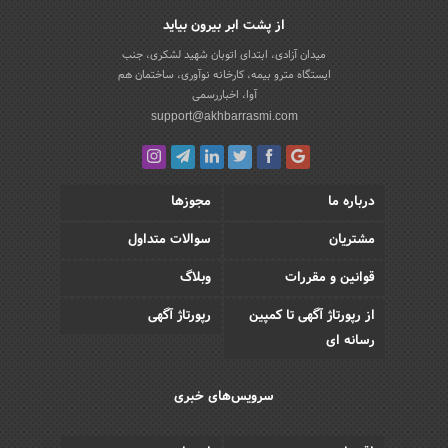
از پشت ابر بیرون بیاید
میدان آزادی، ابتدای اتوبان شهید لشکری، جنب
ایستگاه مترو بیمه، کارخانه نوآوری، ساختمان هم
آوا، اخباررسمی
support@akhbarrasmi.com
درباره ما
مجوزها
مشتریان
سوالات متداول
قوانین و مقررات
وبلاگ
از رپورتاژ آگهی تا کمپین
رپورتاژ آگهی
رسانه ای
سرویس‌های خبری