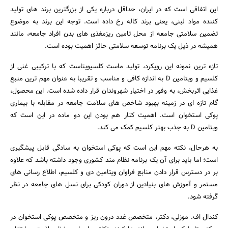
این اتفاقی است که در ایران، حداقل درباره یکی از بزرگترین برند های تولید
کننده مواد لبنی، یعنی برند کاله رخ داده است. توجه این برند به موضوع
تضمین سلامتی جامعه از محل تامین ریزمغذی های بدن افراد جامعه، مانند
همیشه در ذیل یک برنامه توسعه سلامتی حائز اهمیت بوده است.
تازه ترین نمونه این رویکرد، تولید ماست کلسیویتاست که با ترکیبی غنی از
کلسیم و ویتامین D به اندازه کافی و مناسب و تقریبا به عنوان مهم ترین منبع
غذایی اثربخش، به وفور در اختیار شهروندان قرار داده شده است. این محصول،
گام تازه ای در زمینه بهبود شاخص های سلامت جامعه در مقابله با بیماری
پوکی استخوان است. اهمیت کنار هم بودن این دو ماده در این است که
ویتامین D به جذب بهتر کلسیم کمک می کند.
به هرحال، نکته مهم این است که پوکی استخوان به سادگی قابل پیشگیری
جستجو
است؛ اما باید برای آن یک برنامه نظام مند کشوری وجود داشته باشد که علاوه
بر در دسترس قرار دادن منابع فراوان ویتامین دی و کلسیم، اطلاع رسانی های
مستمر و آموزش های بنیادین از دوران کودکی برای نسل های جامعه در نظر
گرفته شود.
کندال اف. موزلی، دکتر، متخصص غدد درون ریز و متخصص پوکی استخوان در