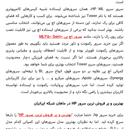
است.
سرور سری HP ML، همان سرور‌های ایستاده شبیه کیس‌های کامپیوتری
هستند که با نام Tower نیز شناخته می‌شوند. برای کسب و کار‌هایی که فضای
کافی برای رک ندارند، این دسته از سرور‌های اچ پی می‌توانند، انتخاب مناسبی
باشند. بهتر است بدانید که برخی از سرورهای ایستاده اچ پی نیز قابلیت نصب
برای روی رک را دارند، مانند
سرور اچ پی ML350 Gen10
اگر بین خرید سرور رکمونت و تاور مردد هستید باید بگوییم، به طور معمول
سرور‎های رکمونت قوی‌تر بوده و از قابلیت انعطاف پذیری و مقیاس پذیری
بالاتری برخوردار هستند. اما اگر نسبت به فضای فیزیکی دچار محدودیت
هستید، سرورهای سری Tower انتخاب بهتری برای شما خواهد بود.
کمپانی اچ پی علاوه بر دو سری فوق، انواع سرور BL یا تیغه‌ای، سرورهای
Synergy، سرورهای Apolo، سرورهای میکرو و ... را نیز برای نیاز کاربرانش
تولید کرده است. اما خب سرورهای پرولیانت رکمونت و ایستاده توانسته
کاربران بیشتری را راضی نگه دارد و از محبوبیت بالاتری برخوردار است.
بهترین و پر فروش ترین سرور HP در ماهان شبکه ایرانیان
برای خرید سرور hp، حتما عبارت "
بهترین و پر فروش‌ ترین سرور HP
" را بارها
سرچ کرده اید. اما به نظرتان بهترین مدل سرورهای این کمپانی کدام مدل