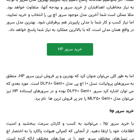
است؟ اگر بخواهیم صادقانه پاسخ دهیم باید بگوییم بهترین مدل سرور با توجه
به نیاز مخاطبان، اهدافشان از خرید سرور و بودجه آنها، متفاوت خواهد بود.
مثلا‌ ممکن است شما آخرین مدل موجود سرور اچ پی را انتخاب و خرید نمایید،
اما نیاز کسب و کار شما با مدلی پایین‌تر هم برطرفش شود. بهترین مدل سرور
در واقع همان مدلی است، که با بالاترین عملکرد به نیاز شما پاسخ خواهد داد.
خرید سرور HP
اما به طور کلی می‌توان عنوان کرد که بهترین و پر فروش ترین سرور HP، متعلق
به سرورهای پرولیانت نسل 10 اچ پی مدل DL380 Gen10 است. مورد بعدی که
می توان اشاره کرد سرور DL360 Gen10 بوده و در سرورهای ایستاده HP نیز
می‌توان مدل ML350 Gen10 را جز پر فروش ترین ها نام برد.
خرید سرور hp
با خرید سرور hp ، می‌توانید به کسب و کارتان سرعت ببخشید و امنیت
اطلاعات خود را ارتقا دهید. از آنجایی که کمپانی هیولت پاکارد یا به اختصار اچ
پی نسل‌های مختلف سرور خود را در مدل‌های مختلف ارائه کرده است،