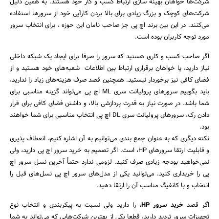
شرکت‌ها خواهان بهینه سازی ارتباط کسب و کار خود هستند. به همین دلیل
شرکت‌های کوچک و بزرگ زیادی برای بالا بردن کارآیی خود از سرور‌ها استفاده
می‌کنند. در این بین برند اچ پی جز صاحب نامان این حوزه ، برای انتخاب سرور
مورد توجه کاربران بوده است.
اگر صاحب کسب و کاری هستید که سرور را صرفا برای ایجاد یک شبکه داخلی
نیاز دارید، یا خواهان برقراری ارتباط بین اطلاعات شعبه‌های خود هستید و از
فضای کافی نیز برخوردار نیستید. همچنین قصد صرف هزینه‌های زیاد را ندارید،
باید بگوییم سرورهای پرولیانت سری ML اچ پی می‌تواند گزینه مناسبی برای
شما باشد. در صورت نیاز به قدرت پردازشی بالا، و داشتن فضای کافی برای قرار
دادن رک، سرور‌های پرولیانت سری DL اچ پی انتخاب مناسبی برای شما خواهند
بود.
نکته دیگری که به عنوان جمع بندی می‌توانیم به آن اشاره کنیم، انعطاف پذیری
و قابلیت ارتقا سرور‌های HP، است. اگر تصمیم به خرید سرور اچ پی دارید، ولی
نمی‌خواهید بودجه زیادی صرف کنید. لزومی ندارد حتماً آخرین نسل سرور اچ
پی را خریداری کنید. می‌توانید یکی از مدل‌های سرور اچ پی نسل‌های قبل را
انتخاب و با کانفیگ مناسب آن را ارتقا دهید.
اگر قصد
خرید سرور HP
، را دارید ولی نسبت به پیکربندی و انتخاب نوع
تجهیزات سرور تردید دارید، قطعا یکی از بهترین شرکت‌هایی که می‌تواند به شما