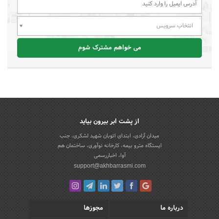
انتخاب سرویس
می خواهم مشترک شوم
از پشت ابر بیرون بیاید
میدان آزادی، ابتدای اتوبان شهید لشکری، جنب
ایستگاه مترو بیمه، کارخانه نوآوری، ساختمان هم
آوا، اخباررسمی
support@akhbarrasmi.com
درباره ما
مجوزها