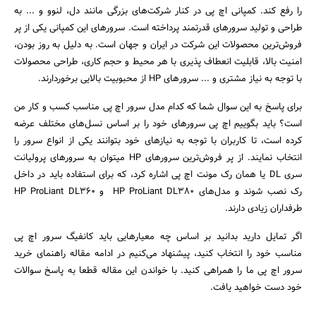
را رفع کند. کمپانی اچ پی در کنار شرکت‌های بزرگی مانند دل، لنوو و ... به
طراحی و تولید سرور‌های قدرتمند پرداخته است. سرور‌های این کمپانی یکی از پر
فروش‌ترین محصولات این شرکت در ایران و جهان است. به دلیل به روز بودن،
امنیت بالا، قابلیت انعطاف پذیری با هر محیط و حجم کاری، طراحی محصولات
با توجه به نیاز مشتری و ... سرور‎‌های HP از محبوبیت بالایی برخوردارند.
برای پاسخ به این سوال شما که کدام مدل سرور اچ پی مناسب کسب و کار من
است؟ باید بگوییم اچ پی سرور‌های خود را بر اساس نسل‌های مختلف عرضه
کرده است، تا کاربران با توجه به نیازهای خود بتوانند یکی از انواع سرور را
انتخاب نمایند. از پر فروش‌ترین سرور‌های HP می‎توان به سرور‌های پرولیانت
سری DL یا همان رک مونت اچ پی اشاره کرد، که برای استفاده باید در داخل
رک نصب شوند و مدل‌های HP ProLiant DL380 و HP ProLiant DL360
طرفداران زیادی دارند.
اگر تمایل دارید بدانید بر اساس چه معیار‌هایی باید کانفیگ سرور اچ پی
مناسب خود را انتخاب کنید، پیشنهاد می‌کنیم در ادامه مقاله راهنمای خرید
سرور اچ پی ما را همراهی کنید. با خواندن این مقاله قطعا به پاسخ سوالات
خود دست خواهید یافت.