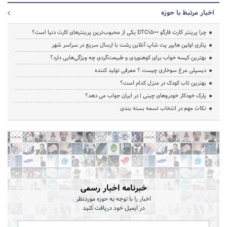
اخبار مرتبط با حوزه
چرا پرینتر کارت فارگو DTC1500 یکی از محبوب‌ترین پرینترهای کارت دنیا است؟
پتاری اولین هایپر پت شاپ آنلاین رشت با ارسال سریع در سراسر شهر
بهترین کیسه خواب برای کوهنوردی و طبیعت‌گردی چه ویژگی‌هایی دارد؟
دیسپلی مرغ سوخاری چیست ؟ معرفی تولید کننده
بهترین تاب کودک در منزل کدام است؟
پارک خودکار خودروهای چینی | در ایران جواب می دهد؟
نکات مهم در انتخاب تسمه بسته بندی
خبرنامه اخبار رسمی
اخبار را با توجه به حوزه موردنظر
در ایمیل خود دریافت کنید