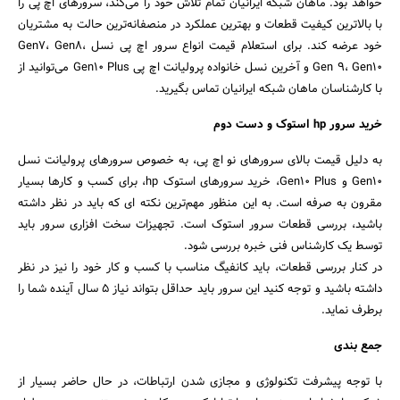
خواهد بود. ماهان شبکه ایرانیان تمام تلاش خود را می‌کند، سرورهای اچ پی را
با بالاترین کیفیت قطعات و بهترین عملکرد در منصفانه‌ترین حالت به مشتریان
خود عرضه کند. برای استعلام قیمت انواع سرور اچ پی نسل Gen7، Gen8،
Gen 9، Gen10 و آخرین نسل خانواده پرولیانت اچ پی Gen10 Plus می‌توانید از
با کارشناسان ماهان شبکه ایرانیان تماس بگیرید.
خرید سرور hp استوک و دست دوم
به دلیل قیمت بالای سرور‌های نو اچ پی، به خصوص سرورهای پرولیانت نسل
Gen10 و Gen10 Plus، خرید سرورهای استوک hp، برای کسب و کار‌ها بسیار
مقرون به صرفه است. به این منظور مهم‌ترین نکته ‌ای که باید در نظر داشته
باشید، بررسی قطعات سرور استوک است. تجهیزات سخت افزاری سرور باید
توسط یک کارشناس فنی خبره بررسی شود.
در کنار بررسی قطعات، باید کانفیگ مناسب با کسب و کار خود را نیز در نظر
داشته باشید و توجه کنید این سرور باید حداقل بتواند نیاز 5 سال آینده شما را
برطرف نماید.
جمع بندی
با توجه پیشرفت تکنولوژی و مجازی شدن ارتباطات، در حال حاضر بسیار از