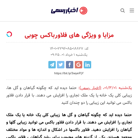
بازگشت
بازگشت
بازگشت
بازگشت
بازگشت
بازگشت
بازگشت
اخبار
رسمی
صفحه نخست پایگاه خبری
صفحه نخست ورزش
صفحه نخست رویداد
صفحه نخست فرهنگی
صفحه نخست اقتصادی
صفحه نخست اجتماعی
صفحه نخست سبک زندگی
-
مزایا و ویژگی های فلاورباکس چوبی
اقتصادی
رسانه‌ها
تجارت و بازار
علم و آموزش
تازه‌های ورزش
حراج و تخفیف
سلامت و زیبایی
اخبار
اجتماعی
نشریات و کتاب
بهداشت و درمان
مکان‌های ورزشی
کارآفرینی و استارتاپ
روانشناسی و موفقیت
جشنواره، نمایشگاه و هما
کد: 140102296085018827
تایید
یک‌شنبه 1 خرداد 01، 09:25
شده
فرهنگی
مد و لباس
سینما و تئاتر
شهر و جامعه
تجهیزات ورزشی
مسابقه و فراخوان
نفت، انرژی و صنایع وابسته
شرکت‌ها،
https://bit.ly/3wyePjY
ورزش
موسیقی
باشگاه‌ها
حقوقی و قانون
سرگرمی و تفریح
تجارت الکترونیک و فناوری 
سازمان‌ها
یک‌شنبه 01/3/01
،
(اخبار رسمی)
:
حتما دیده اید که چگونه گیاهان و گل ها،
سبک زندگی
صنعت و تولید
هنرهای تجسمی
دکوراسیون و منزل
گردشگری و میراث فرهنگی
و
زیبایی کلی یک خانه یا یک ملک تجاری را افزایش می دهند. با قرار دادن فلاور
باکس می توانید این زیبایی را دو چندان کنید
روابط
رویداد
صنایع دستی
محیط زیست
کسب و کار و خرده فروشی
عمومی‌ها
حتما دیده اید که چگونه گیاهان و گل ها زیبایی کلی یک خانه یا یک ملک
تبلیغات و روابط عمومی
صنایع غذایی و کشاورزی
تجاری را افزایش می دهند. با قرار دادن فلاور باکس می توانید زیبایی گلها و
گیاهان را افزایش دهید. فلاور باکسها در اشکال و اندازه ها و مواد مختلف
کار و استخدام
موجود هستند. یکی از گزینه های محبوب برای رشد گیاهان ، فلاور باکس