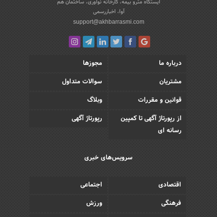
ایستگاه مترو بیمه، کارخانه نوآوری، ساختمان هم
آوا، اخباررسمی
support@akhbarrasmi.com
درباره ما
مجوزها
مشتریان
سوالات متداول
قوانین و مقررات
وبلاگ
از رپورتاژ آگهی تا کمپین
رپورتاژ آگهی
رسانه ای
سرویس‌های خبری
اقتصادی
اجتماعی
فرهنگی
ورزش