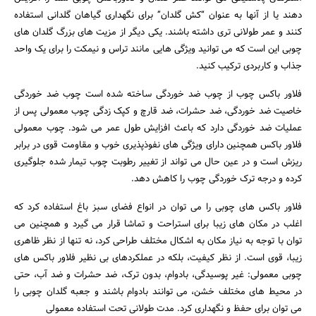
دهند یا از آنها به عنوان “کش گلدان” برای نگهداری گیاهان گلدانی استفاده
کنند و عمر طولانی تری داشته باشند. یکی دیگر از مزیت های بزرگ گلدان های
چوبی این است که می توانید ویژگی هایی مانند تراس و نیمکت را برای یک واحد
جذاب و کاربردی ترکیب کنید.
فلاور باکس چوب از چوب ضد خوردگی ساخته شده است چوب ضد خوردگی
خاصیت ضد خوردگی، ضد حشرات، ضد قارچ و کپک زدگی چوب معمولی پس از
عملیات ضد خوردگی دارد که باعث افزایش طول عمر می شود. چوب معمولی
فلاور باکس همچنین دارای ویژگی های نفوذپذیری خوب و مقاومت قوی در برابر
ریزش است و در عین حال می تواند از تغییر رطوبت چوب تیمار شده جلوگیری
کرده و درجه ترک خوردگی چوب را کاهش دهد.
فلاور باکس های چوبی را می توان در انواع فضای سبز باغ استفاده کرد که
اغلب در مکان های زیبا برای استراحت و تماشا قرار می گیرد و همچنین می
توان با توجه به نیاز مکان به اشکال مختلف طراحی کرد، نه تنها از نظر ظاهری
زیبا، قوی است. از نظر کیفیت، بلکه در عملکردهای بی نظیر فلاور باکس های
چوبی معمولی: غیر پوسیدگی، بادوام، بدون ترک، ضد حشرات و ضد آب، حتی
در محیط های مختلف خشن، می توانند بادوام باشند و جعبه گلدان چوبی را
می توان برای حفظ و نگهداری کرد. مدت طولانی تحت استفاده معمولی