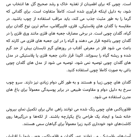
است. چوبی که برای اطمینان از تغذیه خاک و رشد صحیح گل ها انتخاب می
شود، به دلیل اینکه فرآوری شده است، کاملاً متفاوت است. برای گلدانی که
گرما را به طور مثبت جذب می کند، باید مراقب استفاده از چوب باشید. در
مقایسه با گلدان های پلاستیکی، فلزی، فایبرگلاس، سالم ترین نوع گلدان برای
گیاه، گلدان چوبی است. در برخی مصارف جعبه های فلزی مانند ورق فلزی را در
گلدان چوبی باغچه قرار می دهند و گیاه را در این جعبه های فلزی می کارند که
باعث می شود فلز در معرض آفتاب در روزهای گرم تابستان بیش از حد گرم
شده و ریشه گیاه را بسوزاند. اکیدا قرار دادن جعبه فلزی یا پلاستیکی در مدل
های گلدان چوبی توصیه نمی شود، توصیه می شود از مدل های گلدان چوبی
باغی به صورت کاملا چوبی استفاده کنید.
گلدان های چوبی زیبا و هستند و به طور کلی دوام زیادی نیز دارند. سرو چوب
سرخ به دلیل دوام و مقاومت طبیعی در برابر پوسیدگی معمولاً برای باغ های
مدرن استفاده می شود.
فلاورباکس های چوبی رنگ شده می توانند راهی عالی برای تکمیل نمای بیرونی
خانه شما و ایجاد یک طراحی باغ یکپارچه باشند. از لکه‌ها و درزگیرها روی
کاشت‌های خود خودداری کنید زیرا معمولاً برای گیاهان سمی هستند.
آسترهای پلاستیکی می توانند عمر گلدان و فلاورباکس چوبی شما را افزایش