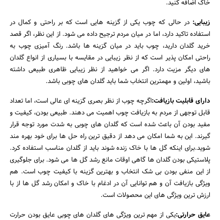
خاک اضافه کنید.
زیبایی:
در حالی که چوب یکی از گزینه هایی است که بر راحتی و کمال در
استفاده تاکید دارد، اما در میان مردم ترجیح داده می شود. از این نظر، اگر قصد
خرید گلدان دارید، چوب باید در میان گزینه ها باشد. رنگ آمیزی چوب به
راحتی امکان پذیر است که از نظر زیبایی در مقایسه با بسیاری از انواع گلدان
های دیگر مزیت دارد. اگر می خواهید از نظر زیبایی ظاهری طبیعی داشته
باشید، اولین و مهمترین انتخاب شما باید گلدان های چوبی باشد.
دارای قابلیت بازیافت:
اگرچه چوب از نظر بصری گزینه ای عالی است، اما تعداد
قابل توجهی از مردم به بازیافت چوب اهمیت می دهند. طبیعی بودن، کیفیت و
مفید بودن آن باعث شده است که گلدان های چوبی به شدت مورد توجه قرار
گیرند. این به شما امکان می دهد از دقیق ترین راه حل ها برای خود بهره مند
جستجو
شوید.برای اینکه گل ها با خاک زنده شوند باید از گلدان مناسب استفاده کرد.
پلاستیکی بودن گلدان ها گاهی اوقات مانع رشد گل ها می شود. برای جلوگیری
از این منفی بودن بی شک انتخاب و بهترین گزینه با کیفیت چوب است. هم
ویژگی بازیافت آن و هم توانایی آن در ادغام با خاک و امکان رشد گل ها از با
ارزش ترین ویژگی های این محصولات است.
عایق حرارتی:
یکی از مهم ترین ویژگی های گلدان های چوبی عایق بودن حرارت