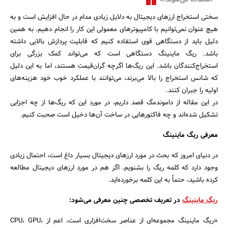
استفاده می‌شوند.»
بانک، بیمه و سرمایه
سختی استخراج ارزهای دیجیتال به دلایل زیادی مدام در حال افزایش است و به
هیچ عنوان نمی‌توانیم با کامپیوترهای معمولی این کار را انجام دهیم. به همین
مسکن و ساختمان
دلیل باید از دستگاهی قوی استفاده کنیم که قابلیت پردازش بالایی داشته
باشد. ریگ ماینینگ دستگاهی است که می‌تواند کمک بزرگی برای
استخراج‌کنندگان باشد. این ریگ‌ها اگرچه گران‌قیمت هستند، اما به این دلیل
که شانس استخراج را بالا می‌برند، می‌توانند با عملکرد خوب خود هزینه‌های
اولیه را جبران کنند.
در این مقاله از داموندمگ قصد داریم، در مورد این که ریگ‌ها از چه اجزایی
تشکیل شده‌اند و چه فاکتورهایی در ساخت آن‌ها دخیل است صحبت کنیم.
معرفی ریگ ماینینگ
در دنیای امروز که بحث در مورد ارزهای دیجیتال بسیار داغ است، احتمال زیادی
وجود دارد که کلمه ریگ را بشنویم. اگر هم در مورد ارزهای دیجیتال مطالعه
کرده باشید، حتماً به این کلمه برخورده‌اید.
ریگ ماینینگ
در تعریف تخصصی چنین معرفی می‌شود:
«ریگ ماینینگ مجموعه‌ای از عناصر سخت‌افزاری است، اعم از CPU، GPU،