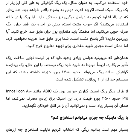
خود استفاده می‌کنید. به عنوان مثال، یک ریگ گرافیکی به طور کلی ارزان‌تر از
یک ریگ اسیک است، اگرچه قدرت دومی به وضوح بالاتر خواهد بود. همان‌طور
که در بالا اشاره کردیم به عوامل دیگری نیز بستگی دارد. آیا ریگ را در خانه
استفاده می‌کنید؟ اگر جواب مثبت است، یعنی در اجاره یک فضا برای ریگ
صرفه جویی می‌کنید، اما مطمئناً باید مقداری پول برای عایق صدا خرج کنید. آیا
زیرزمین دارید؟ اگر پاسخ مثبت است، شما برای عایق صدا هزینه نخواهید کرد،
اما ممکن است مجبور شوید مقداری برای تهویه مطبوع خرج کنید.
همان‌طور که می‌بینید عوامل زیادی وجود دارد که بر قیمت نهایی ساخت ریگ
تأثیر می‌گذارد، لزوماً مربوط به خرید خود ریگ نیستند. با این حال، یک پردازنده
گرافیکی ساده ریگ می‌تواند حدود 1300 یورو هزینه داشته باشد، که این
سیستم حداقل از 4 پردازنده تشکیل شده است.
از طرف دیگر ریگ اسیک گران‌تر خواهد بود. یک ASIC مانند Innosilicon A10
Pro حدود 2500 یورو قیمت دارد. این اسیک برق زیادی مصرف نمی‌کند، اما
صدای آن بسیار زیاد است و نمی‌توانید آن را در اتاق خودتان نگهدارید.
با ریگ ماینیگ چه چیزی می‌توانم استخراج کنم؟
بسیار مهم است بدانیم ریگی که انتخاب کردیم قابلیت استخراج چه ارزهای