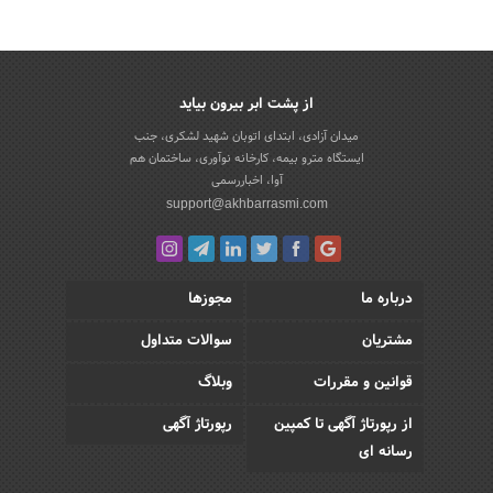
از پشت ابر بیرون بیاید
میدان آزادی، ابتدای اتوبان شهید لشکری، جنب
ایستگاه مترو بیمه، کارخانه نوآوری، ساختمان هم
آوا، اخباررسمی
support@akhbarrasmi.com
درباره ما
مجوزها
مشتریان
سوالات متداول
قوانین و مقررات
وبلاگ
از رپورتاژ آگهی تا کمپین
رپورتاژ آگهی
رسانه ای