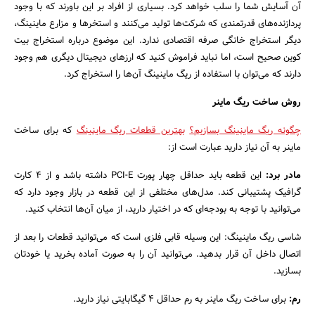
آن آسایش شما را سلب خواهد کرد. بسیاری از افراد بر این باورند که با وجود
پردازنده‌های قدرتمندی که شرکت‌ها تولید می‌کنند و استخرها و مزارع ماینینگ،
دیگر استخراج خانگی صرفه اقتصادی ندارد. این موضوع درباره استخراج بیت
کوین صحیح است، اما نباید فراموش کنید که ارزهای دیجیتال دیگری هم وجود
دارند که می‌توان با استفاده از ریگ ماینینگ آن‌ها را استخراج کرد.
روش ساخت ریگ ماینر
چگونه ریگ ماینینگ بسازیم؟
بهترین قطعات ریگ ماینینگ
که برای ساخت
ماینر به آن نیاز دارید عبارت است از:
مادر برد:
این قطعه باید حداقل چهار پورت PCI-E داشته باشد و از ۴ کارت
گرافیک پشتیبانی کند. مدل‌های مختلفی از این قطعه در بازار وجود دارد که
می‌توانید با توجه به بودجه‌ای که در اختیار دارید، از میان آن‌ها انتخاب کنید.
شاسی ریگ ماینینگ: این وسیله قابی فلزی است که می‌توانید قطعات را بعد از
اتصال داخل آن قرار بدهید. می‌توانید آن را به صورت آماده بخرید یا خودتان
بسازید.
رم:
برای ساخت ریگ ماینر به رم حداقل ۴ گیگابایتی نیاز دارید.