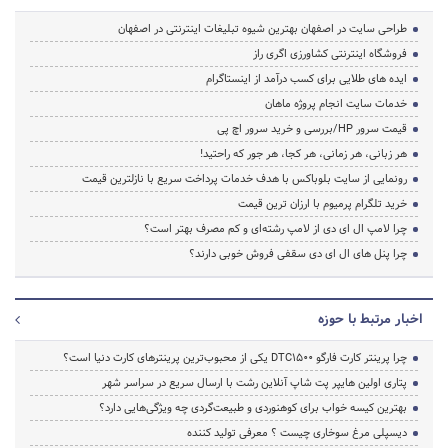
طراحی سایت در اصفهان بهترین شیوه تبلیغات اینترنتی در اصفهان
فروشگاه اینترنتی کشاورزی اگری راز
ایده های طلایی برای کسب درآمد از اینستاگرام
خدمات سایت انجام پروژه ماهان
قیمت سرور HP/بررسی و خرید سرور اچ پی
هر زبانی، هر زمانی، هر کجا، هر جور که راحتید!
رونمایی از سایت بلوباکس با هدف خدمات پرداخت سریع با نازلترین قیمت
خرید تلگرام پرمیوم با ارزان ترین قیمت
چرا لامپ ال ای دی از لامپ رشته‌ای و کم مصرف بهتر است؟
چرا پنل های ال ای دی سقفی فروش خوبی دارند؟
اخبار مرتبط با حوزه
چرا پرینتر کارت فارگو DTC1500 یکی از محبوب‌ترین پرینترهای کارت دنیا است؟
پتاری اولین هایپر پت شاپ آنلاین رشت با ارسال سریع در سراسر شهر
بهترین کیسه خواب برای کوهنوردی و طبیعت‌گردی چه ویژگی‌هایی دارد؟
دیسپلی مرغ سوخاری چیست ؟ معرفی تولید کننده