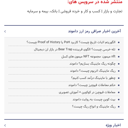
منتشر شده در سرویس های:
تجارت و بازار
|
کسب و کار و خرده فروشی
|
بانک، بیمه و سرمایه
آخرین اخبار صرافی رمز ارز داموند
الگوریتم اثبات تاریخ چیست؟ کاربرد PoH یا Proof of History چیست؟
تله خرسی چیست؟ الگوی فریبنده Bear Trap در بازار ارز دیجیتال
nft میمون: مجموعه NFT میمون های کسل
چگونه ریگ ماینینگ بسازیم؟ داموند
ریگ ماینینگ اتریوم چیست؟ داموند
چطور با ماینینگ درآمد کسب کنیم؟
حکم معاملات فیوچرز چیست؟ داموند
معاملات فیوچرز در کوکوین + آموزش تصویری
بیت کوین چیست به روایت داموند
ریگ ماینینگ و انواع ریگ چیست؟
اخبار ویژه