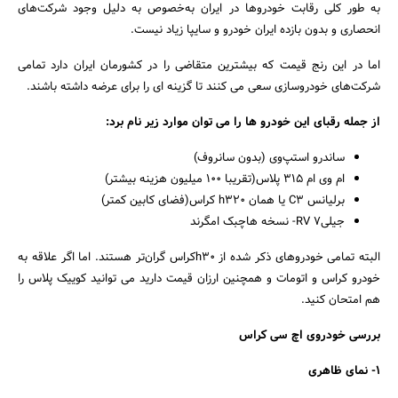
به طور کلی رقابت خودروها در ایران به‌خصوص به دلیل وجود شرکت‌های
انحصاری و بدون بازده ایران خودرو و سایپا زیاد نیست.
اما در این رنج قیمت که بیشترین متقاضی را در کشورمان ایران دارد تمامی
شرکت‌های خودروسازی سعی می کنند تا گزینه ای را برای عرضه داشته باشند.
از جمله رقبای این خودرو ها را می توان موارد زیر نام برد:
ساندرو استپ‌وی (بدون سانروف)
ام وی ام 315 پلاس(تقریبا 100 میلیون هزینه بیشتر)
برلیانس C3 یا همان h320 کراس(فضای کابین کمتر)
جیلی7 RV- نسخه هاچبک امگرند
جستجو
البته تمامی خودروهای ذکر شده از h30کراس گران‌تر هستند. اما اگر علاقه به
خودرو کراس و اتومات و همچنین ارزان قیمت دارید می توانید کوییک پلاس را
هم امتحان کنید.
بررسی خودروی اچ سی کراس
1- نمای ظاهری