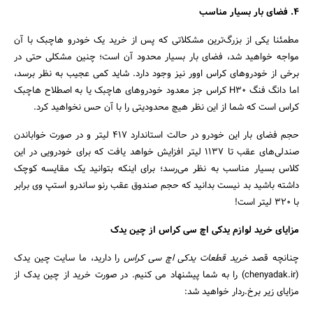
4. فضای بار بسیار مناسب
مطمئنا یکی از بزرگ‌ترین مشکلاتی که پس از خرید یک خودرو هاچبک با آن
مواجه خواهید شد، فضای بار بسیار محدود آن است؛ چنین مشکلی حتی در
برخی از خودروهای کراس اوور نیز وجود دارد. شاید کمی عجیب به نظر برسد،
اما دانگ فنگ H30 کراس جز معدود خودروهای هاچبک یا به اصطلاح هاچبک
کراس است که شما از این نظر هیچ محدودیتی را با آن حس نخواهید کرد.
حجم فضای بار این خودرو در حالت استاندارد 417 لیتر و در صورت خواباندن
صندلی‌های عقب تا 1137 لیتر افزایش خواهد یافت که برای خودرویی در این
کلاس بسیار مناسب به نظر می‌رسد؛ برای اینکه بتوانید یک مقایسه کوچک
داشته باشید بد نیست بدانید که حجم صندوق عقب رنو ساندرو استپ وی برابر
با 320 لیتر است!
مزایای خرید لوازم یدکی اچ سی کراس از چین یدک
چنانچه قصد
خرید قطعات یدکی اچ سی کراس
را دارید، ما سایت چین یدک
(chenyadak.ir) را به شما پیشنهاد می کنیم. در صورت خرید از چین یدک از
مزایای زیر برخ.ردار خواهید شد: