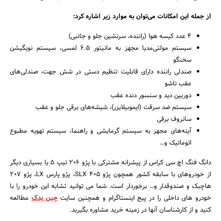
از جمله این امکانات می‌توان به موارد زیر اشاره کرد:
4 عدد کیسه هوا (راننده، سرنشین جلو و جانبی)
سیستم مولتی‌مدیا مجهز به مانیتور 6.5 لمسی، سیستم نویگیشن
سخنگو
صندلی راننده دارای قابلیت تنظیم دستی در شش‌ جهت، صندلی‌های
عقب تاشو
دوربین دید و سنسور دنده عقب
سیستم ضد سرقت (ایموبیلایزر)، شیشه‌های برقی جلو و عقب
سانروف برقی
آینه‌های مجهز به سیستم گرمایشی و راهنما، سیستم تهویه مطبوع
اتوماتیک و…
دانگ فنگ اچ سی کراس از پیشرانه مشترکی با پژو 206 تیپ 5 یا بسیاری دیگر
از خودروهای با سابقه کشور همچون پژو 405 SLX، پژو پارس LX، پژو 207
هاچبک و صندوقدار و… برخوردار است. شما می توانید تشابه این خودرو را با
خودرو های داخلی را در پیج اینستاگرام و همچنین سایت
چین یدک
مطالعه
کنید و از کارشناسان آنها در زمینه خرید مشاوره بگیرید.