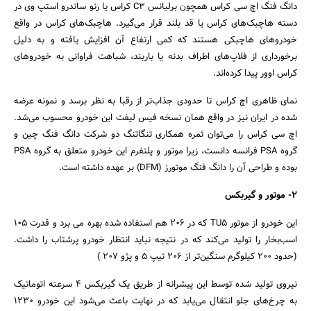
دانگ فنگ اچ سی کراس همچون برلیانس C3 کراس یا رنو ساندرو استپ وی در
دسته هاچبک‌های کراس یا قد بلند قرار می‌گیرد. هاچبک‌های کراس در واقع
خودروهای هاچبکی هستند که کمی ارتفاع آن افزایش یافته و به دلیل
برخورداری از فلاپ‌های اطراف بدنه یا باربند، شباهت فراوانی به خودروهای
کراس اوور پیدا کرده‌اند.
نمای ظاهری اچ کراس تا حدودی جذاب‌تر از رقبا به نظر برسد و نمونه عرضه
شده در ایران نیز در واقع همان نسخه فیس لیفت این خودرو محسوب می‌شد.
اچ سی کراس را می‌توان ثمره همکاری تنگاتنگ دو شرکت دانگ فنگ چین و
گروه PSA فرانسه دانست، زیرا موتور و پلتفرم این خودرو متعلق به گروه PSA
بوده و طراحی آن را دانگ فنگ موتورز (DFM) بر عهده داشته است.
2- موتور و گیربکس
این خودرو از موتور TU5 که در 206 هم استفاده شده بهره می برد و قدرت 105
اسب‌بخار را تولید می‌کند که در نتیجه نباید انتظار خودرو پرشتاب را داشت.
(حدود ۲۰۰ کیلوگرم سنگین‌تر از ۲۰۶ تیپ ۵ و پژو 207 )
نیروی تولید شده توسط این پیشرانه از طریق یک گیربکس 4 سرعته اتوماتیک
به چرخ‌های جلو انتقال می‌یابد که در نهایت باعث می‌شود این خودرو 1230