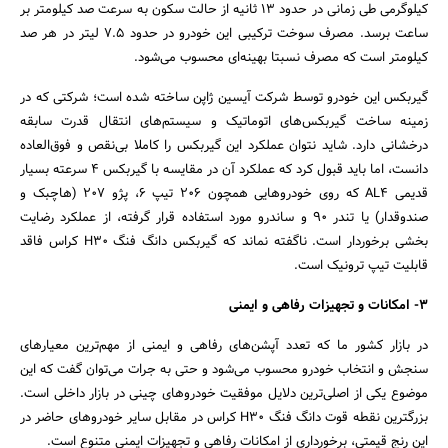
کیلوگرمی طی زمانی در حدود 13 ثانیه از حالت سکون به سرعت صد کیلومتر بر
ساعت برسد. مصرف سوخت ترکیبی این خودرو در حدود 7.5 لیتر در هر صد
کیلومتر است که مصرف نسبتا بهینه‌ای محسوب می‌شود.
گیربکس این خودرو توسط شرکت آیسین ژاپن ساخته شده است؛ شرکتی که در
زمینه ساخت گیربکس‌های اتوماتیک‌ و سیستم‌های انتقال قدرت سابقه
درخشانی دارد. شاید نتوان عملکرد این گیربکس را کاملا بی‌نقص و فوق‌العاده
دانست، اما باید قبول کرد که عملکرد آن در مقایسه با گیربکس 4 سرعته بسیار
قدیمی AL4 که روی خودروهایی همچون 206 تیپ 6، پژو 207 (هاچبک و
صندوقدار) یا تندر 90 و ساندرو مورد استفاده قرار گرفته، از عملکرد رضایت
بخشی برخوردار است. ناگفته نماند که گیربکس دانگ فنگ H30 کراس فاقد
قابلیت تیپ ترونیک است.
3- امکانات و تجهیزات رفاهی و ایمنی
در بازار کشور ما که تعدد آپشن‌های رفاهی و ایمنی از مهم‌ترین معیارهای
سنجش و انتخاب خودرو محسوب می‌شود و حتی به جرات می‌توان گفت که این
موضوع یکی از اصلی‌ترین دلایل موفقیت خودروهای چینی در بازار داخلی است.
بزرگترین نقطه قوت دانگ فنگ H30 کراس در مقابل سایر خودروهای حاضر در
این رنج قیمتی، برخورداری از امکانات رفاهی و تجهیزات ایمنی متنوع است.