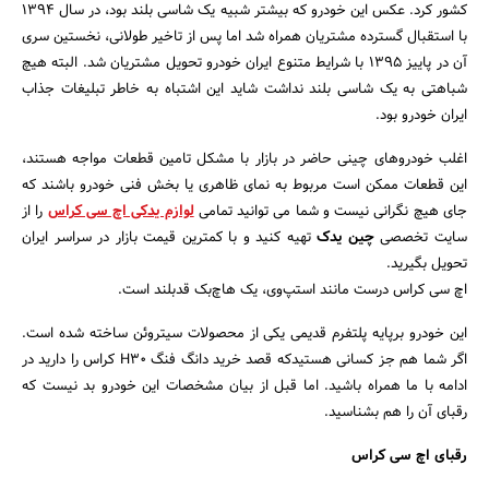
کشور کرد. عکس این خودرو که بیشتر شبیه یک شاسی بلند بود، در سال 1394
با استقبال گسترده مشتریان همراه شد اما پس از تاخیر طولانی، نخستین سری
آن در پاییز 1395 با شرایط متنوع ایران خودرو تحویل مشتریان شد. البته هیچ
شباهتی به یک شاسی بلند نداشت شاید این اشتباه به خاطر تبلیغات جذاب
ایران خودرو بود.
اغلب خودروهای چینی حاضر در بازار با مشکل تامین قطعات مواجه هستند،
این قطعات ممکن است مربوط به نمای ظاهری یا بخش فنی خودرو باشند که
جای هیچ نگرانی نیست و شما می توانید تمامی
لوازم یدکی اچ سی کراس
را از
سایت تخصصی
چین یدک
تهیه کنید و با کمترین قیمت بازار در سراسر ایران
تحویل بگیرید.
اچ سی کراس درست مانند استپ‌وی، یک هاچ‌بک قدبلند است.
این خودرو برپایه پلتفرم قدیمی یکی از محصولات سیتروئن ساخته شده است.
اگر شما هم جز کسانی هستیدکه قصد خرید دانگ فنگ H30 کراس را دارید در
ادامه با ما همراه باشید. اما قبل از بیان مشخصات این خودرو بد نیست که
رقبای آن را هم بشناسید.
رقبای اچ سی کراس