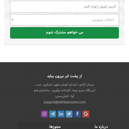
انتخاب سرویس
می خواهم مشترک شوم
از پشت ابر بیرون بیاید
میدان آزادی، ابتدای اتوبان شهید لشکری، جنب
ایستگاه مترو بیمه، کارخانه نوآوری، ساختمان هم
آوا، اخباررسمی
support@akhbarrasmi.com
درباره ما
مجوزها