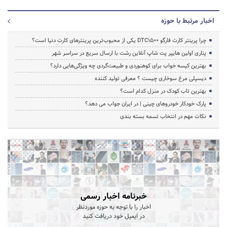
اخبار مرتبط با حوزه
چرا پرینتر کارت فارگو DTC1500 یکی از محبوب‌ترین پرینترهای کارت دنیا است؟
پتاری اولین هایپر پت شاپ آنلاین رشت با ارسال سریع در سراسر شهر
بهترین کیسه خواب برای کوهنوردی و طبیعت‌گردی چه ویژگی‌هایی دارد؟
دیسپلی مرغ سوخاری چیست ؟ معرفی تولید کننده
بهترین تاب کودک در منزل کدام است؟
پارک خودکار خودروهای چینی | در ایران جواب می دهد؟
نکات مهم در انتخاب تسمه بسته بندی
خبرنامه اخبار رسمی
اخبار را با توجه به حوزه موردنظر
در ایمیل خود دریافت کنید