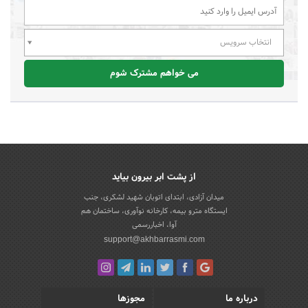
انتخاب سرویس
می خواهم مشترک شوم
از پشت ابر بیرون بیاید
میدان آزادی، ابتدای اتوبان شهید لشکری، جنب
ایستگاه مترو بیمه، کارخانه نوآوری، ساختمان هم
آوا، اخباررسمی
support@akhbarrasmi.com
درباره ما
مجوزها