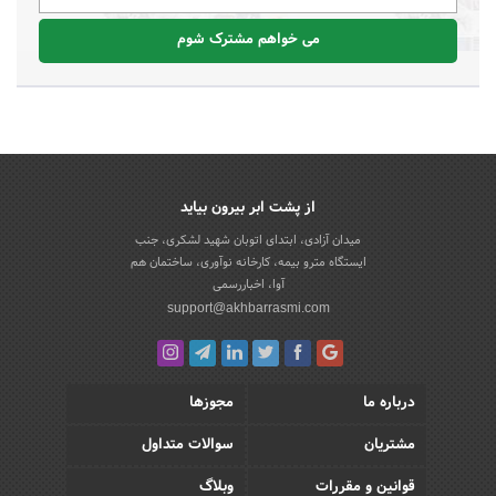
می خواهم مشترک شوم
از پشت ابر بیرون بیاید
میدان آزادی، ابتدای اتوبان شهید لشکری، جنب
ایستگاه مترو بیمه، کارخانه نوآوری، ساختمان هم
آوا، اخباررسمی
support@akhbarrasmi.com
درباره ما
مجوزها
مشتریان
سوالات متداول
قوانین و مقررات
وبلاگ