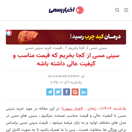
بازگشت
بازگشت
بازگشت
بازگشت
بازگشت
بازگشت
بازگشت
اخبار
رسمی
صفحه نخست پایگاه خبری
صفحه نخست ورزش
صفحه نخست رویداد
صفحه نخست فرهنگی
صفحه نخست اقتصادی
صفحه نخست اجتماعی
صفحه نخست سبک زندگی
-
اقتصادی
رسانه‌ها
تجارت و بازار
علم و آموزش
تازه‌های ورزش
حراج و تخفیف
سلامت و زیبایی
اخبار
اجتماعی
نشریات و کتاب
بهداشت و درمان
مکان‌های ورزشی
کارآفرینی و استارتاپ
روانشناسی و موفقیت
جشنواره، نمایشگاه و هما
سینی مسی از کجا بخریم ؟ ، قیمت خرید سینی مسی
تایید
سینی مسی از کجا بخریم که قیمت مناسب و
شده
فرهنگی
مد و لباس
سینما و تئاتر
شهر و جامعه
تجهیزات ورزشی
مسابقه و فراخوان
نفت، انرژی و صنایع وابسته
کیفیت عالی داشته باشه
شرکت‌ها،
ورزش
موسیقی
باشگاه‌ها
حقوقی و قانون
سرگرمی و تفریح
تجارت الکترونیک و فناوری 
کد: 140109066841214449
سازمان‌ها
یک‌شنبه 6 آذر 01، 10:45
سبک زندگی
صنعت و تولید
هنرهای تجسمی
دکوراسیون و منزل
گردشگری و میراث فرهنگی
و
روابط
رویداد
صنایع دستی
محیط زیست
کسب و کار و خرده فروشی
عمومی‌ها
یک‌شنبه 01/9/06
،
زنجان
,
(اخبار رسمی)
:
در این مقاله در مورد خرید سینی
تبلیغات و روابط عمومی
صنایع غذایی و کشاورزی
مسی با کیفیت عالی و قیمت مناسب صبحت میکنیم ، سینی های مسی در
مدل های مختلف تولید و به بازار عرضه میشود ، قیمت سینی مسی براساس
کار و استخدام
برخی ویژگی ها متفاوت هست ، پس با ما همراه باشید تا به صورت کامل این