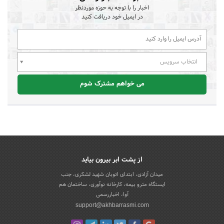
اخبار را با توجه به حوزه موردنظر
در ایمیل خود دریافت کنید
انتخاب سرویس
می خواهم مشترک شوم
از پشت ابر بیرون بیاید
میدان آزادی، ابتدای اتوبان شهید لشکری، جنب
ایستگاه مترو بیمه، کارخانه نوآوری، ساختمان هم
آوا، اخباررسمی
support@akhbarrasmi.com