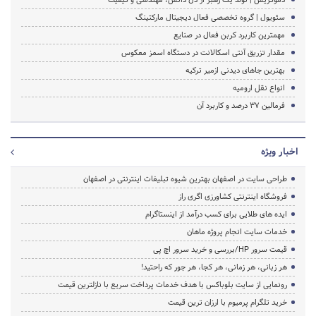
سئویول | گروه تخصصی فعال دیجیتال مارکتینگ
مهمترین کاربرد کربن فعال در صنایع
مقدار تزریق آنتی اسکالانت در دستگاه اسمز معکوس
بهترین جاهای دیدنی ازمیر ترکیه
انواع نقل ارومیه
فرمالین 37 درصد و کاربرد آن
اخبار ویژه
طراحی سایت در اصفهان بهترین شیوه تبلیغات اینترنتی در اصفهان
فروشگاه اینترنتی کشاورزی اگری راز
ایده های طلایی برای کسب درآمد از اینستاگرام
خدمات سایت انجام پروژه ماهان
قیمت سرور HP/بررسی و خرید سرور اچ پی
هر زبانی، هر زمانی، هر کجا، هر جور که راحتید!
رونمایی از سایت بلوباکس با هدف خدمات پرداخت سریع با نازلترین قیمت
خرید تلگرام پرمیوم با ارزان ترین قیمت