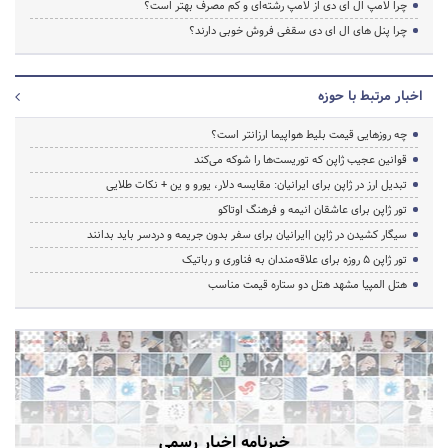
چرا لامپ ال ای دی از لامپ رشته‌ای و کم مصرف بهتر است؟
چرا پنل های ال ای دی سقفی فروش خوبی دارند؟
اخبار مرتبط با حوزه
چه روزهایی قیمت بلیط هواپیما ارزانتر است؟
قوانین عجیب ژاپن که توریست‌ها را شوکه می‌کند
تبدیل ارز در ژاپن برای ایرانیان: مقایسه دلار، یورو و ین + نکات طلایی
تور ژاپن برای عاشقان انیمه و فرهنگ اوتاکو
سیگار کشیدن در ژاپن |ایرانیان برای سفر بدون جریمه و دردسر باید بدانند
تور ژاپن ۵ روزه برای علاقه‌مندان به فناوری و رباتیک
هتل المپیا مشهد هتل دو ستاره قیمت مناسب
خبرنامه اخبار رسمی