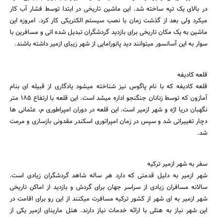
در بالای یک تپه ساخته شد. این ماشین تاریخی در ابتدا توسط فشار آب کار
میکرد ولی بعد از گذشت زمان با نصب سیستم الکتریکی کار کرد. امروزه این
ماشین به یک مکان تاریخی برای بازدید گردشگران تبدیل شده اتی و مسافرین با
سوار به این آسانسور میتوانند دید پانورامایی از شهر زیبای ازمیر داشته باشند.
قلعه کادیفه
قلعه کادیفه که با نام پاگوس نیز شناخته میشود یادگاری از قبیله ای بنام
آمازون که توسط زنانان جنگنجو اداره میشد است. این قلعه با ارتفاع 185 متر
نگهبان دریا اژه و شهر ازمیر است. این قلعه در دوران امپراطوری م، عثمانی ها
دچار تغییراتی شد و سپس در زمان امپراتوری اسکندر مقدونی بازسازی و مرمت
شد.
سفر به شهر ازمیر ترکیه
شهر ازمیر به دلیل قدمتی که دارد هر ساله شاهد گردشگران زیادی است.
سالانه مسافران زیادی از سراسر جهان برای گردش و بازدید از اماکن تاریخی
شهر ازمیر به ای شهر از کشور ترکیه مسافرت میکنند از این رو برای اقامت در
این شهر نیاز به هتلی با ارائه خدمات نیاز دارند. هتل مارینای ازمیر یکی از