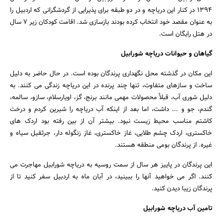
1394 در کنار این دریاچه و در دو طبقه برای پذیرایی از گردشگرانی که اردبیل را
به عنوان مقصد خود انتخاب کرده بودند بازسازی شد. اقامت کودکان زیر 7 سال
در هتل رایگان است.
گیاهان و حیوانات دریاچه شورابیل
این مکان در گذشته محل نگهداری پرندگان بوده است. در حال حاضر به دلیل
ساخت و سازهای متفاوت، تنها چند پرنده در این دریاچه زندگی می کنند. به
دلیل شوری آب، قبلاً محصولات مهمی مانند برنج، گز، اویارسلام، سازو، سالمه،
گندم، جو و ... داشت، اما بعد از اینکه آب دریاچه را شیرین کردم و درخت
کاشتم مناسب محیط زیست نبود. بیشتر آن از بین رفته بود اردک های
خاکستری، اردک چشم طلایی، غاز خاکستری، غاز زنگوله دار، جرثقیل سیاه و
غیره. از پرندگان بومی منطقه هستند.
این پرندگان در پاییز هر سال از سمت روسیه به دریاچه شورابیل مهاجرت می
کنند. اگر می خواهید آنها را ببینید، در آبان ماه به اردبیل سفر کنید تا از
پرندگان زیبا دیدن کنید.
تامین آب دریاچه شورابیل