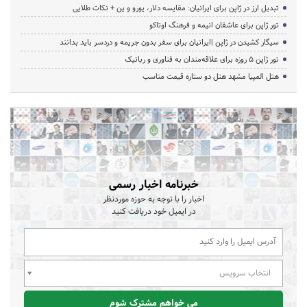
تبدیل ارز در ژاپن برای ایرانیان: مقایسه دلار، یورو و ین + نکات طلایی
تور ژاپن برای عاشقان انیمه و فرهنگ اوتاکو
سیگار کشیدن در ژاپن |ایرانیان برای سفر بدون جریمه و دردسر باید بدانند
تور ژاپن ۵ روزه برای علاقه‌مندان به فناوری و رباتیک
هتل المپیا مشهد هتل دو ستاره قیمت مناسب
خبرنامه اخبار رسمی
اخبار را با توجه به حوزه موردنظر
در ایمیل خود دریافت کنید
انتخاب سرویس
می خواهم مشترک شوم