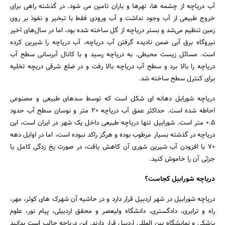
آب دریاچه از چشمه ها، نهرها و باران تامین می شود. در گذشته راهی برای
خروج طبیعی از آب وجود نداشت و آب ورودی فقط با تبخیر و نفوذ بر روی
زمین تنظیم می‌شد و بستر دریاچه از گل ساخته شده بود، اما در سال‌های اخیر
نیروگاه برق آبی ضمن نادیده گرفتن آب دریاچه، آب دریاچه را شیرین کرده
است. مسائل زیست محیطی. به دریاچه رسید و با کانال آبرسانی سطح آب
دریاچه را بالا برد و سطح آب دریاچه بالا رفت و در ضلع شرقی دریچه تخلیه
برای کنترل سطح ساخته شد.
دریاچه شورابل دهانه ای شکل است که توسط سدهای طبیعی و مصنوعی
احاطه شده است. حداکثر عمق آب دریاچه 20 متر و نوسان سطح آب حدود
0.5 متر است. شورابیل تنها دریاچه طبیعی داخل یک شهر در ایران است، این
دریاچه در گذشته بسیار مرطوب بوده و هرگز راکد نبوده است، اما در اوایل دهه
70 با افزودن آب شیرین شوری آن کاهش یافت، در صورت یخ زدگی کامل یا
جزئی آن را خاموش کنید.
دریاچه شورابیل کجاست؟
دریاچه شورابیل در شهر اردبیل قرار دارد و در حاشیه آن شهرک های کوثر، مهر،
راه و ترابری، دادگستری، دانشگاه ولیعصر و محقق اردبیلی، پیام نور، علوم
پزشکی و نمایشگاه بین المللی اردبیل قرار دارند. این دریاچه جالب است بدانید