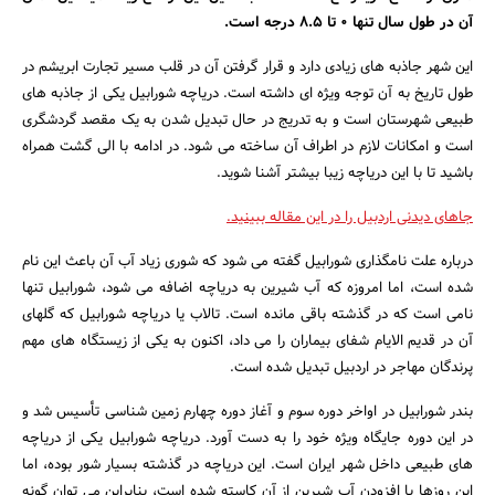
آن در طول سال تنها 0 تا 8.5 درجه است.
این شهر جاذبه های زیادی دارد و قرار گرفتن آن در قلب مسیر تجارت ابریشم در
طول تاریخ به آن توجه ویژه ای داشته است. دریاچه شورابیل یکی از جاذبه های
طبیعی شهرستان است و به تدریج در حال تبدیل شدن به یک مقصد گردشگری
است و امکانات لازم در اطراف آن ساخته می شود. در ادامه با الی گشت همراه
باشید تا با این دریاچه زیبا بیشتر آشنا شوید.
جاهای دیدنی اردبیل را در این مقاله ببینید.
درباره علت نامگذاری شورابیل گفته می شود که شوری زیاد آب آن باعث این نام
شده است، اما امروزه که آب شیرین به دریاچه اضافه می شود، شورابیل تنها
نامی است که در گذشته باقی مانده است. تالاب یا دریاچه شورابیل که گلهای
آن در قدیم الایام شفای بیماران را می داد، اکنون به یکی از زیستگاه های مهم
پرندگان مهاجر در اردبیل تبدیل شده است.
بندر شورابیل در اواخر دوره سوم و آغاز دوره چهارم زمین شناسی تأسیس شد و
در این دوره جایگاه ویژه خود را به دست آورد. دریاچه شورابیل یکی از دریاچه
های طبیعی داخل شهر ایران است. این دریاچه در گذشته بسیار شور بوده، اما
این روزها با افزودن آب شیرین از آن کاسته شده است، بنابراین می توان گونه