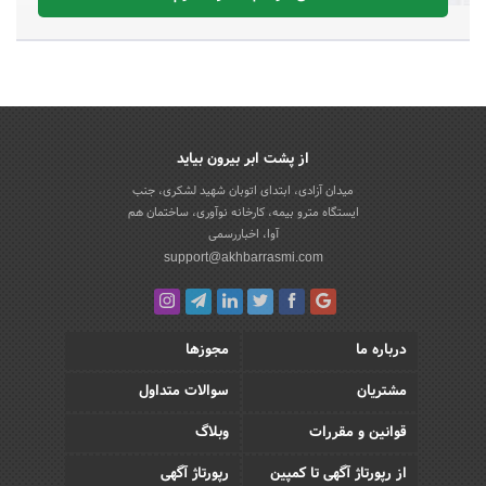
از پشت ابر بیرون بیاید
میدان آزادی، ابتدای اتوبان شهید لشکری، جنب
ایستگاه مترو بیمه، کارخانه نوآوری، ساختمان هم
آوا، اخباررسمی
support@akhbarrasmi.com
درباره ما
مجوزها
مشتریان
سوالات متداول
قوانین و مقررات
وبلاگ
از رپورتاژ آگهی تا کمپین
رپورتاژ آگهی