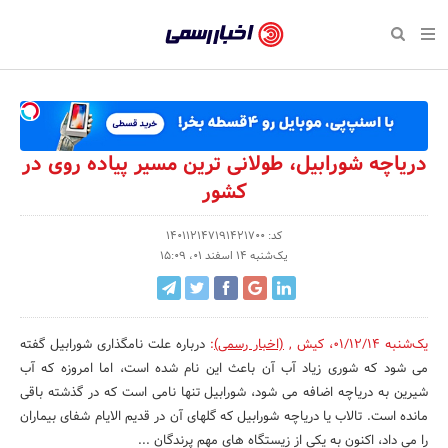
بازگشت
بازگشت
بازگشت
بازگشت
بازگشت
بازگشت
بازگشت
اخبار
رسمی
صفحه نخست پایگاه خبری
صفحه نخست ورزش
صفحه نخست رویداد
صفحه نخست فرهنگی
صفحه نخست اقتصادی
صفحه نخست اجتماعی
صفحه نخست سبک زندگی
-
اقتصادی
رسانه‌ها
تجارت و بازار
علم و آموزش
تازه‌های ورزش
حراج و تخفیف
سلامت و زیبایی
اخبار
اجتماعی
نشریات و کتاب
بهداشت و درمان
مکان‌های ورزشی
کارآفرینی و استارتاپ
روانشناسی و موفقیت
جشنواره، نمایشگاه و هما
دریاچه شورابیل، طولانی ترین مسیر پیاده روی در
تایید
کشور
شده
فرهنگی
مد و لباس
سینما و تئاتر
شهر و جامعه
تجهیزات ورزشی
مسابقه و فراخوان
نفت، انرژی و صنایع وابسته
شرکت‌ها،
کد: 140112147191421700
ورزش
موسیقی
باشگاه‌ها
حقوقی و قانون
سرگرمی و تفریح
تجارت الکترونیک و فناوری 
یک‌شنبه 14 اسفند 01، 15:09
سازمان‌ها
سبک زندگی
صنعت و تولید
هنرهای تجسمی
دکوراسیون و منزل
گردشگری و میراث فرهنگی
و
روابط
رویداد
صنایع دستی
محیط زیست
کسب و کار و خرده فروشی
یک‌شنبه 01/12/14
،
کیش
,
(اخبار رسمی)
:
درباره علت نامگذاری شورابیل گفته
عمومی‌ها
می شود که شوری زیاد آب آن باعث این نام شده است، اما امروزه که آب
تبلیغات و روابط عمومی
صنایع غذایی و کشاورزی
شیرین به دریاچه اضافه می شود، شورابیل تنها نامی است که در گذشته باقی
مانده است. تالاب یا دریاچه شورابیل که گلهای آن در قدیم الایام شفای بیماران
کار و استخدام
را می داد، اکنون به یکی از زیستگاه های مهم پرندگان ...